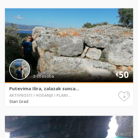
50
€
2-20 osoba
Putevima Ilira, zalazak sunca...
+
AKTIVNOSTI / HODANJE I PLANI...
Stari Grad