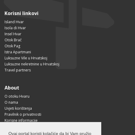
Korisni linkovi
Island Hvar
Isola di Hvar
Insel Hvar
Otok Brač
Otok Pag
Istra Apartmani
Luksuzne Vile u Hrvatskoj
Luksuzne nekretnine u Hrvatskoj
Travel partners
About
O otoku Hvaru
O nama
Uvjeti korištenja
Pravilnik o privatnosti
Korisne informacije
Kako doći na Hvar?
Free Mobile App
Ovaj portal koristi kolačiće da bi Vam pružio