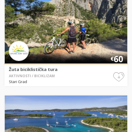
60
€
Žuta biciklistička tura
+
AKTIVNOSTI / BICIKLIZAM
Stari Grad