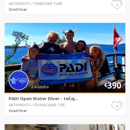
+
AKTIVNOSTI / TEMATSKE TURE
Grad Hvar
390
€
2-4 osoba
PADI Open Water Diver - tečaj...
+
AKTIVNOSTI / EDUKACIJSKE TUR...
Grad Hvar