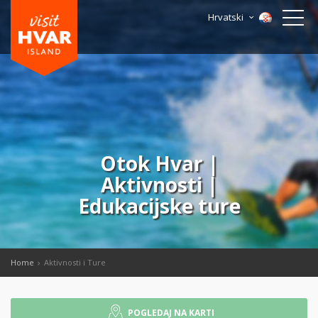
Hrvatski
Otok Hvar |
Aktivnosti |
Edukacijske ture
Home
Aktivnosti i Ture
POGLEDAJ NA KARTI