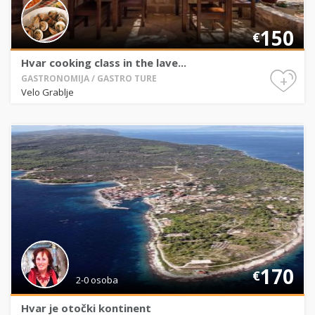
150
€
Hvar cooking class in the lave...
+
GASTRONOMIJA / GASTRO TURE
Velo Grablje
170
€
2-0 osoba
Hvar je otočki kontinent