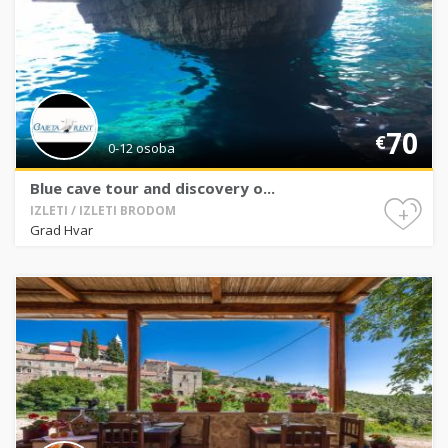
70
€
0-12 osoba
Blue cave tour and discovery o...
+
IZLETI / IZLETI BRODOM
Grad Hvar