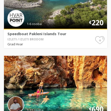
220
€
1-6 osoba
Speedboat Pakleni Islands Tour
+
IZLETI / IZLETI BRODOM
Grad Hvar
690
€
2-12 osoba