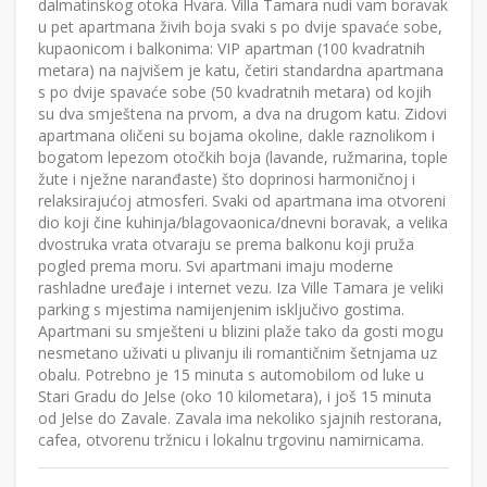
dalmatinskog otoka Hvara. Villa Tamara nudi vam boravak
u pet apartmana živih boja svaki s po dvije spavaće sobe,
kupaonicom i balkonima: VIP apartman (100 kvadratnih
metara) na najvišem je katu, četiri standardna apartmana
s po dvije spavaće sobe (50 kvadratnih metara) od kojih
su dva smještena na prvom, a dva na drugom katu. Zidovi
apartmana oličeni su bojama okoline, dakle raznolikom i
bogatom lepezom otočkih boja (lavande, ružmarina, tople
žute i nježne naranđaste) što doprinosi harmoničnoj i
relaksirajućoj atmosferi. Svaki od apartmana ima otvoreni
dio koji čine kuhinja/blagovaonica/dnevni boravak, a velika
dvostruka vrata otvaraju se prema balkonu koji pruža
pogled prema moru. Svi apartmani imaju moderne
rashladne uređaje i internet vezu. Iza Ville Tamara je veliki
parking s mjestima namijenjenim isključivo gostima.
Apartmani su smješteni u blizini plaže tako da gosti mogu
nesmetano uživati u plivanju ili romantičnim šetnjama uz
obalu. Potrebno je 15 minuta s automobilom od luke u
Stari Gradu do Jelse (oko 10 kilometara), i još 15 minuta
od Jelse do Zavale. Zavala ima nekoliko sjajnih restorana,
cafea, otvorenu tržnicu i lokalnu trgovinu namirnicama.