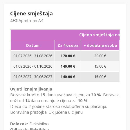
Cijene smještaja
4+2
Apartman A4
Cijena smještaja na noć
Datum
Za 4 osoba
+ dodatna osoba
Min
01.07.2026 - 31.08.2026
170.00 €
20.00 €
01.09.2026 - 01.10.2026
140.00 €
15.00 €
01.06.2027 - 30.06.2027
140.00 €
15.00 €
Uvjeti iznajmljivanja
Boravak kraći od
5
dana uvećava cijenu za
30 %
. Boravak
duži od
14
dana umanjuje cijenu za
10 %
.
Djeca do 2 godine starosti oslobođena su plaćanja.
Boravišna pristojba: Uključena u cijenu.
Dolazak:
Fleksibilno
Odlazak:
Fleksibilno