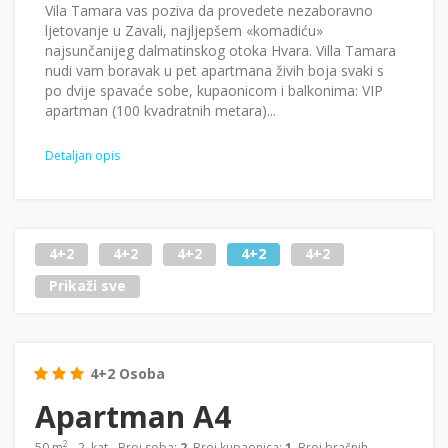
Vila Tamara vas poziva da provedete nezaboravno
ljetovanje u Zavali, najljepšem «komadiću»
najsunčanijeg dalmatinskog otoka Hvara. Villa Tamara
nudi vam boravak u pet apartmana živih boja svaki s
po dvije spavaće sobe, kupaonicom i balkonima: VIP
apartman (100 kvadratnih metara)...
Detaljan opis
4+2
4+2
4+2
4+2
4+2
Prikaži sve
4+2 Osoba
Apartman A4
2
50 m
- 2. kat - Broj soba:
2
, Broj kupaonica:
1
, Broj bračnih