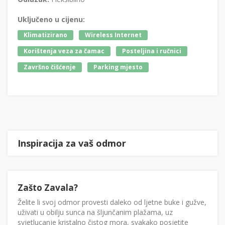
Uključeno u cijenu:
Klimatizirano
Wireless Internet
Korištenja veza za čamac
Posteljina i ručnici
Završno čišćenje
Parking mjesto
Inspiracija za vaš odmor
Zašto Zavala?
Želite li svoj odmor provesti daleko od ljetne buke i gužve,
uživati u obilju sunca na šljunčanim plažama, uz
svjetlucanje kristalno čistog mora, svakako posjetite