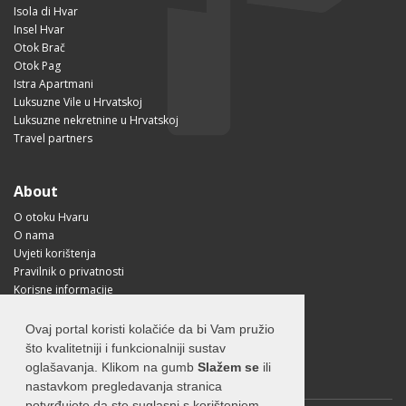
Isola di Hvar
Insel Hvar
Otok Brač
Otok Pag
Istra Apartmani
Luksuzne Vile u Hrvatskoj
Luksuzne nekretnine u Hrvatskoj
Travel partners
About
O otoku Hvaru
O nama
Uvjeti korištenja
Pravilnik o privatnosti
Korisne informacije
Kako doći na Hvar?
Free Mobile App
Ovaj portal koristi kolačiće da bi Vam pružio
Visit Croatia
što kvalitetniji i funkcionalniji sustav
oglašavanja. Klikom na gumb
Slažem se
ili
nastavkom pregledavanja stranica
potvrđujete da ste suglasni s korištenjem