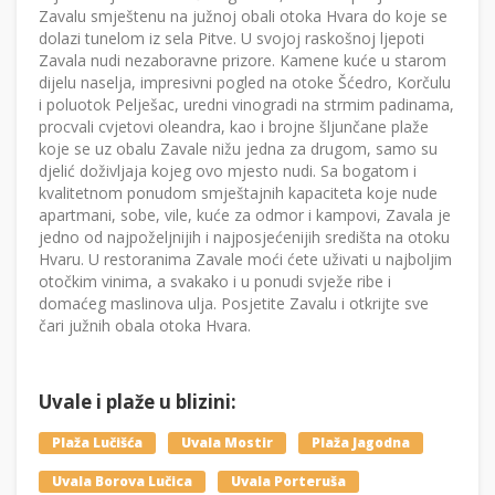
Zavalu smještenu na južnoj obali otoka Hvara do koje se
dolazi tunelom iz sela Pitve. U svojoj raskošnoj ljepoti
Zavala nudi nezaboravne prizore. Kamene kuće u starom
dijelu naselja, impresivni pogled na otoke Šćedro, Korčulu
i poluotok Pelješac, uredni vinogradi na strmim padinama,
procvali cvjetovi oleandra, kao i brojne šljunčane plaže
koje se uz obalu Zavale nižu jedna za drugom, samo su
djelić doživljaja kojeg ovo mjesto nudi. Sa bogatom i
kvalitetnom ponudom smještajnih kapaciteta koje nude
apartmani, sobe, vile, kuće za odmor i kampovi, Zavala je
jedno od najpoželjnijih i najposjećenijih središta na otoku
Hvaru. U restoranima Zavale moći ćete uživati u najboljim
otočkim vinima, a svakako i u ponudi svježe ribe i
domaćeg maslinova ulja. Posjetite Zavalu i otkrijte sve
čari južnih obala otoka Hvara.
Uvale i plaže u blizini:
Plaža Lučišća
Uvala Mostir
Plaža Jagodna
Uvala Borova Lučica
Uvala Porteruša