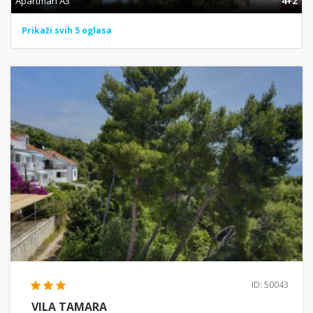
Apartman A3
4+2
Prikaži svih 5 oglasa
ID: 50043
VILA TAMARA