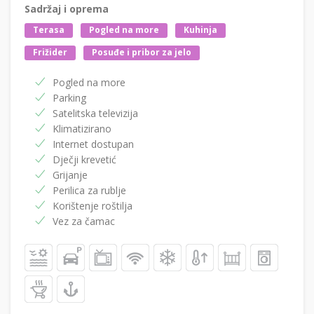
Sadržaj i oprema
Terasa
Pogled na more
Kuhinja
Frižider
Posuđe i pribor za jelo
Pogled na more
Parking
Satelitska televizija
Klimatizirano
Internet dostupan
Dječji krevetić
Grijanje
Perilica za rublje
Korištenje roštilja
Vez za čamac