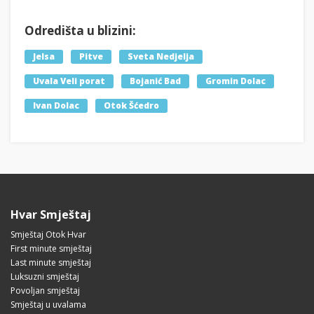
Odredišta u blizini:
Jelsa
Pitve
Sveta Nedjelja
Uvala Veli porat
Bojanić Bad
Gromin Dolac
Ivan Dolac
Otok Šćedro
Hvar Smještaj
Smještaj Otok Hvar
First minute smještaj
Last minute smještaj
Luksuzni smještaj
Povoljan smještaj
Smještaj u uvalama