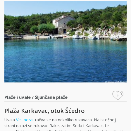
+
Plaže i uvale
/
Šljunčane plaže
Plaža Karkavac, otok Šćedro
Uvala
Veli porat
račva se na nekoliko rukavaca. Na istočnoj
strani nalazi se rukavac Rake, zatim Srida i Karkavac, te