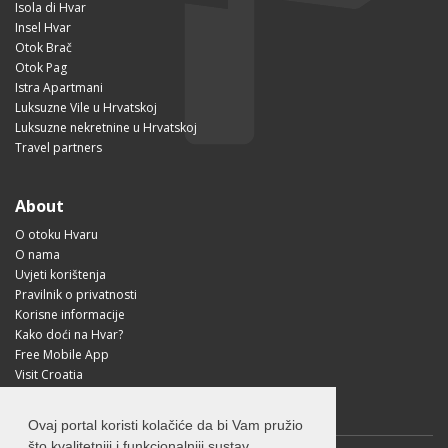
Isola di Hvar
Insel Hvar
Otok Brač
Otok Pag
Istra Apartmani
Luksuzne Vile u Hrvatskoj
Luksuzne nekretnine u Hrvatskoj
Travel partners
About
O otoku Hvaru
O nama
Uvjeti korištenja
Pravilnik o privatnosti
Korisne informacije
Kako doći na Hvar?
Free Mobile App
Visit Croatia
Ovaj portal koristi kolačiće da bi Vam pružio
što kvalitetniji i funkcionalniji sustav