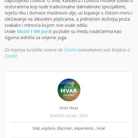
naposlijetku Lovišće. U Sridi, Karkavcu i Lovišću možete uživati u
restoranima koji nude tradicionalne dalmatinske specijalitete,
svježu ribu i domaće maslinovo ulje, uz kupanje u čistom moru i
izležavanje na slikovitim plažicama, a jedinstven doživljaj pruža
svakako i mirnoća kojom ove uvale odišu.
Uvale
Mostir
i
Veli porat
poznate su među nautičarima kao
sigurna sidrišta za vrijeme juga.
Za trajanja turističke sezone do
Šćedra
svakodnevno vozi brodica iz
Zavale
.
Visit Hvar
Korisnik od Apr, 2013
Visit, explore, discover, experience... Hvar