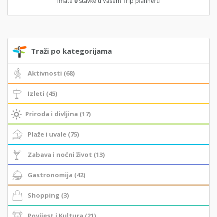
Imate
0
stavke u Vašem Trip planneru
Traži po kategorijama
Aktivnosti (68)
Izleti (45)
Priroda i divljina (17)
Plaže i uvale (75)
Zabava i noćni život (13)
Gastronomija (42)
Shopping (3)
Povijest i Kultura (21)