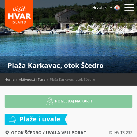
Hrvatski
Plaža Karkavac, otok Šćedro
Home
Aktivnosti i Ture
Plaža Karkavac, otok Šćedro
POGLEDAJ NA KARTI
Plaže i uvale
OTOK ŠĆEDRO
/
UVALA VELI PORAT
ID: HV-TR-232