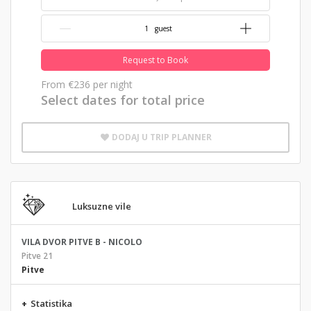
{{NumberOfGuests}} guest
Request to Book
From
€236
per night
Select dates for total price
DODAJ U TRIP PLANNER
Luksuzne vile
VILA DVOR PITVE B - NICOLO
Pitve 21
Pitve
+
Statistika