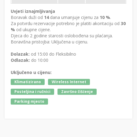
Uvjeti iznajmljivanja
Boravak duži od
14
dana umanjuje cijenu za
10 %
.
Za potvrdu rezervacije potrebno je platiti akontaciju od
30
%
od ukupne cijene.
Djeca do 2 godine starosti oslobođena su plaćanja.
Boravišna pristojba: Uključena u cijenu.
Dolazak:
od 15:00 do Fleksibilno
Odlazak:
do 10:00
Uključeno u cijenu:
Klimatizirano
Wireless Internet
Posteljina i ručnici
Završno čišćenje
Parking mjesto