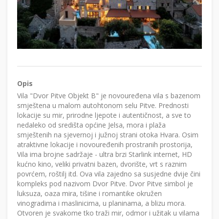
Opis
Vila "Dvor Pitve Objekt B" je novouređena vila s bazenom
smještena u malom autohtonom selu Pitve. Prednosti
lokacije su mir, prirodne ljepote i autentičnost, a sve to
nedaleko od središta općine Jelsa, mora i plaža
smještenih na sjevernoj i južnoj strani otoka Hvara. Osim
atraktivne lokacije i novouređenih prostranih prostorija,
Vila ima brojne sadržaje - ultra brzi Starlink internet, HD
kućno kino, veliki privatni bazen, dvorište, vrt s raznim
povrćem, roštilj itd. Ova vila zajedno sa susjedne dvije čini
kompleks pod nazivom Dvor Pitve. Dvor Pitve simbol je
luksuza, oaza mira, tišine i romantike okružen
vinogradima i maslinicima, u planinama, a blizu mora.
Otvoren je svakome tko traži mir, odmor i užitak u vilama