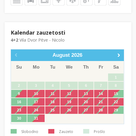
Kalendar zauzetosti
4+2
Vila Dvor Pitve - Nicolo
August
2026
Su
Mo
Tu
We
Th
Fr
Sa
1
2
3
4
5
6
7
8
9
10
11
12
13
14
15
16
17
18
19
20
21
22
23
24
25
26
27
28
29
30
31
Slobodno
Zauzeto
Prošlo