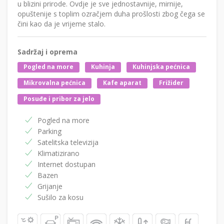
u blizini prirode. Ovdje je sve jednostavnije, mirnije,
opuštenije s toplim ozračjem duha prošlosti zbog čega se
čini kao da je vrijeme stalo.
Sadržaj i oprema
Pogled na more
Kuhinja
Kuhinjska pećnica
Mikrovalna pećnica
Kafe aparat
Frižider
Posuđe i pribor za jelo
Pogled na more
Parking
Satelitska televizija
Klimatizirano
Internet dostupan
Bazen
Grijanje
Sušilo za kosu