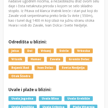
nadasve ugodnim noćima, a nezaobilaznu draž ovom selu
daje i čista netaknuta priroda s kojom se selo skladno
stopilo. Iz Pitava od klanca Vratnik kreće i stari put koji do
Zavale vodi serpentinama preko brda Sv Ante ( 550m),
kao i tunel dug 1400 m koji izlazi na južnu stranu otoka
Hvara i vodi do Zavale, Ivan Dolca i Svete Nedjelje.
Odredišta u blizini:
Jelsa
Dol
Vrbanj
Svirče
Vrboska
Vrisnik
Humac
Zavala
Gromin Dolac
Bojanić Bad
Ivan Dolac
Sveta Nedjelja
Otok Šćedro
Uvale i plaže u blizini:
Uvala Jagodna
Uvala Mina
Uvala Grebišće
Uvala Zenčišća
Uvala Crikvica
Plaža Vitarnja