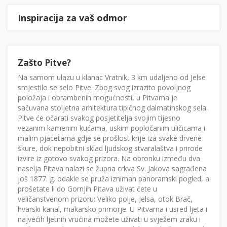
Inspiracija za vaš odmor
Zašto Pitve?
Na samom ulazu u klanac Vratnik, 3 km udaljeno od Jelse
smjestilo se selo Pitve. Zbog svog izrazito povoljnog
položaja i obrambenih mogućnosti, u Pitvama je
sačuvana stoljetna arhitektura tipičnog dalmatinskog sela.
Pitve će očarati svakog posjetitelja svojim tijesno
vezanim kamenim kućama, uskim popločanim uličicama i
malim pjacetama gdje se prošlost krije iza svake drvene
škure, dok nepobitni sklad ljudskog stvaralaštva i prirode
izvire iz gotovo svakog prizora. Na obronku između dva
naselja Pitava nalazi se župna crkva Sv. Jakova sagrađena
još 1877. g. odakle se pruža izniman panoramski pogled, a
prošetate li do Gornjih Pitava uživat ćete u
veličanstvenom prizoru: Veliko polje, Jelsa, otok Brač,
hvarski kanal, makarsko primorje. U Pitvama i usred ljeta i
najvećih ljetnih vrućina možete uživati u svježem zraku i