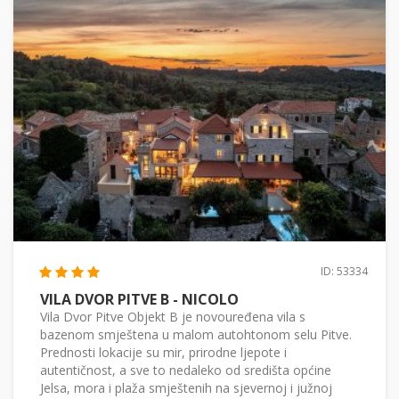
ID: 53334
VILA DVOR PITVE B - NICOLO
Vila Dvor Pitve Objekt B je novouređena vila s
bazenom smještena u malom autohtonom selu Pitve.
Prednosti lokacije su mir, prirodne ljepote i
autentičnost, a sve to nedaleko od središta općine
Jelsa, mora i plaža smještenih na sjevernoj i južnoj