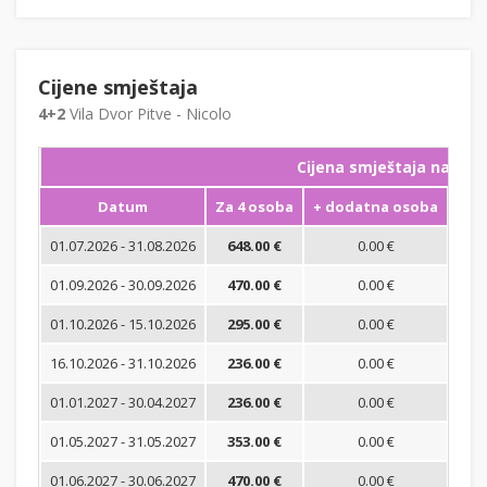
Cijene smještaja
4+2
Vila Dvor Pitve - Nicolo
Cijena smještaja na noć
Datum
Za 4 osoba
+ dodatna osoba
Min
01.07.2026 - 31.08.2026
648.00 €
0.00 €
01.09.2026 - 30.09.2026
470.00 €
0.00 €
01.10.2026 - 15.10.2026
295.00 €
0.00 €
16.10.2026 - 31.10.2026
236.00 €
0.00 €
01.01.2027 - 30.04.2027
236.00 €
0.00 €
01.05.2027 - 31.05.2027
353.00 €
0.00 €
01.06.2027 - 30.06.2027
470.00 €
0.00 €