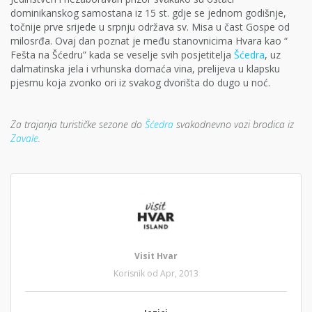
dominikanskog samostana iz 15 st. gdje se jednom godišnje,
točnije prve srijede u srpnju održava sv. Misa u čast Gospe od
milosrđa. Ovaj dan poznat je među stanovnicima Hvara kao “
Fešta na Šćedru” kada se veselje svih posjetitelja
Šćedra
, uz
dalmatinska jela i vrhunska domaća vina, prelijeva u klapsku
pjesmu koja zvonko ori iz svakog dvorišta do dugo u noć.
Za trajanja turističke sezone do
Šćedra
svakodnevno vozi brodica iz
Zavale
.
Visit Hvar
Korisnik od Apr, 2013