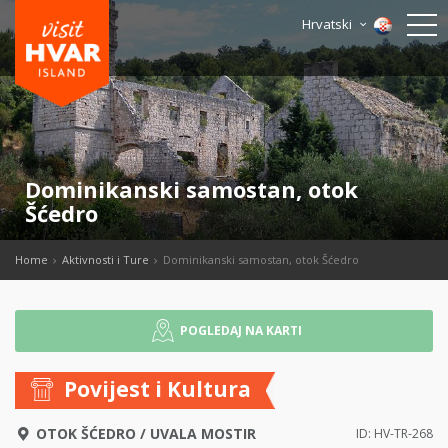
Hrvatski
Dominikanski samostan, otok
Šćedro
Home
Aktivnosti i Ture
Dominikanski samostan, otok Šćedro
POGLEDAJ NA KARTI
Povijest i Kultura
OTOK ŠĆEDRO
/
UVALA MOSTIR
ID: HV-TR-268