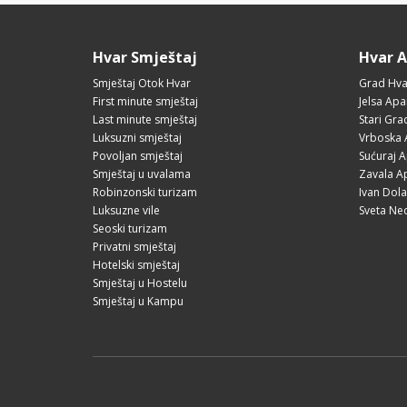
Hvar Smještaj
Hvar 
Smještaj Otok Hvar
Grad Hva
First minute smještaj
Jelsa Apa
Last minute smještaj
Stari Gr
Luksuzni smještaj
Vrboska 
Povoljan smještaj
Sućuraj 
Smještaj u uvalama
Zavala A
Robinzonski turizam
Ivan Dol
Luksuzne vile
Sveta Ne
Seoski turizam
Privatni smještaj
Hotelski smještaj
Smještaj u Hostelu
Smještaj u Kampu