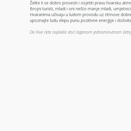
Želite li se dobro provesti i osjetiti pravu hvarsku a
Brojni turisti, mladi i oni nešto manje mladi, umjetnic
Hvaranima uživaju u ludom provodu uz ritmove dobre
upoznajte ludu ekipu punu pozitivne energije i doživ
Do Kive ćete najlakše doći laganom jednominutnom šetn