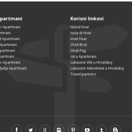
Apartmani
Korisni linkovi
r Apartmani
Island Hvar
rtmani
Isola di Hvar
ad Apartmani
Insel Hvar
Apartmani
Otok Brač
Apartmani
Otok Pag
partmani
Istra Apartmani
ac Apartmani
Luksuzne Vile u Hrvatskoj
djelja Apartmani
Luksuzne nekretnine u Hrvatskoj
Travel partners