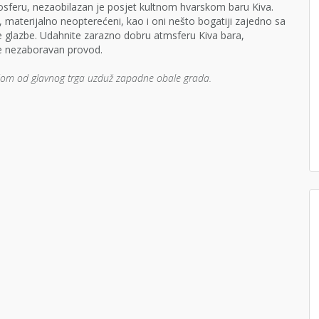
tmosferu, nezaobilazan je posjet kultnom hvarskom baru Kiva.
i, materijalno neopterećeni, kao i oni nešto bogatiji zajedno sa
 glazbe. Udahnite zarazno dobru atmsferu Kiva bara,
ite nezaboravan provod.
jom od glavnog trga uzduž zapadne obale grada.