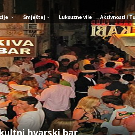
cije
Smještaj
Luksuzne vile
Aktivnosti i T
kultni hvarski bar