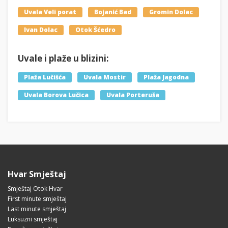
Uvala Veli porat
Bojanić Bad
Gromin Dolac
Ivan Dolac
Otok Šćedro
Uvale i plaže u blizini:
Plaža Lučišća
Uvala Mostir
Plaža Jagodna
Uvala Borova Lučica
Uvala Porteruša
Hvar Smještaj
Smještaj Otok Hvar
First minute smještaj
Last minute smještaj
Luksuzni smještaj