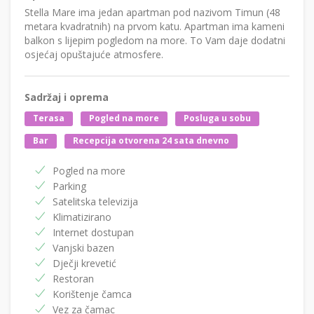
Stella Mare ima jedan apartman pod nazivom Timun (48
metara kvadratnih) na prvom katu. Apartman ima kameni
balkon s lijepim pogledom na more. To Vam daje dodatni
osjećaj opuštajuće atmosfere.
Sadržaj i oprema
Terasa
Pogled na more
Posluga u sobu
Bar
Recepcija otvorena 24 sata dnevno
Pogled na more
Parking
Satelitska televizija
Klimatizirano
Internet dostupan
Vanjski bazen
Dječji krevetić
Restoran
Korištenje čamca
Vez za čamac