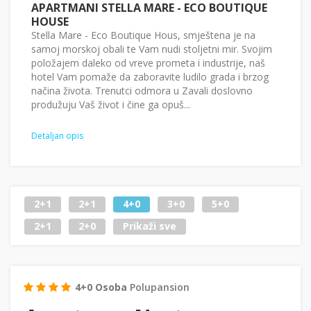
APARTMANI STELLA MARE - ECO BOUTIQUE
HOUSE
Stella Mare - Eco Boutique Hous, smještena je na
samoj morskoj obali te Vam nudi stoljetni mir. Svojim
položajem daleko od vreve prometa i industrije, naš
hotel Vam pomaže da zaboravite ludilo grada i brzog
načina života. Trenutci odmora u Zavali doslovno
produžuju Vaš život i čine ga opuš...
Detaljan opis
2+1
2+1
4+0
3+0
5+0
2+1
2+0
Prikaži sve
4+0 Osoba
Polupansion