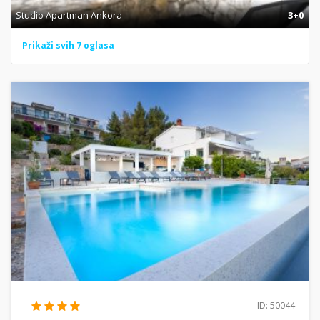
Studio Apartman Ankora
3+0
Prikaži svih 7 oglasa
ID: 50044