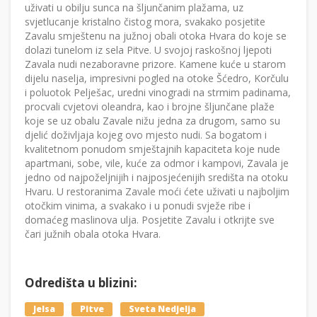
uživati u obilju sunca na šljunčanim plažama, uz
svjetlucanje kristalno čistog mora, svakako posjetite
Zavalu smještenu na južnoj obali otoka Hvara do koje se
dolazi tunelom iz sela Pitve. U svojoj raskošnoj ljepoti
Zavala nudi nezaboravne prizore. Kamene kuće u starom
dijelu naselja, impresivni pogled na otoke Šćedro, Korčulu
i poluotok Pelješac, uredni vinogradi na strmim padinama,
procvali cvjetovi oleandra, kao i brojne šljunčane plaže
koje se uz obalu Zavale nižu jedna za drugom, samo su
djelić doživljaja kojeg ovo mjesto nudi. Sa bogatom i
kvalitetnom ponudom smještajnih kapaciteta koje nude
apartmani, sobe, vile, kuće za odmor i kampovi, Zavala je
jedno od najpoželjnijih i najposjećenijih središta na otoku
Hvaru. U restoranima Zavale moći ćete uživati u najboljim
otočkim vinima, a svakako i u ponudi svježe ribe i
domaćeg maslinova ulja. Posjetite Zavalu i otkrijte sve
čari južnih obala otoka Hvara.
Odredišta u blizini:
Jelsa
Pitve
Sveta Nedjelja