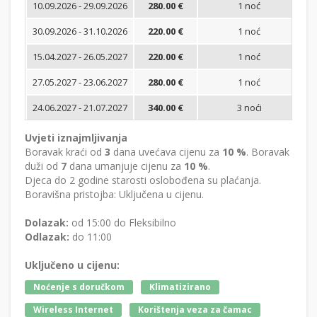
10.09.2026 - 29.09.2026
280.00 €
1 noć
Bi
30.09.2026 - 31.10.2026
220.00 €
1 noć
Bi
15.04.2027 - 26.05.2027
220.00 €
1 noć
Bi
27.05.2027 - 23.06.2027
280.00 €
1 noć
Bi
24.06.2027 - 21.07.2027
340.00 €
3 noći
Bi
Uvjeti iznajmljivanja
Boravak kraći od
3
dana uvećava cijenu za
10 %
. Boravak
duži od
7
dana umanjuje cijenu za
10 %
.
Djeca do 2 godine starosti oslobođena su plaćanja.
Boravišna pristojba: Uključena u cijenu.
Dolazak:
od 15:00 do Fleksibilno
Odlazak:
do 11:00
Uključeno u cijenu:
Noćenje s doručkom
Klimatizirano
Wireless Internet
Korištenja veza za čamac