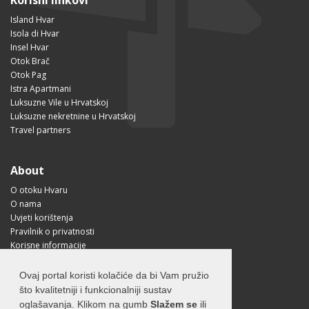
Korisni linkovi
Island Hvar
Isola di Hvar
Insel Hvar
Otok Brač
Otok Pag
Istra Apartmani
Luksuzne Vile u Hrvatskoj
Luksuzne nekretnine u Hrvatskoj
Travel partners
About
O otoku Hvaru
O nama
Uvjeti korištenja
Pravilnik o privatnosti
Korisne informacije
Kako doći na Hvar?
Free Mobile App
Ovaj portal koristi kolačiće da bi Vam pružio
Visit Croatia
što kvalitetniji i funkcionalniji sustav
oglašavanja. Klikom na gumb
Slažem se
ili