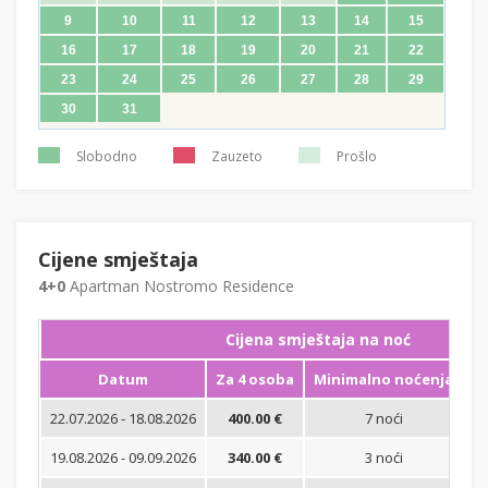
9
10
11
12
13
14
15
16
17
18
19
20
21
22
23
24
25
26
27
28
29
30
31
Slobodno
Zauzeto
Prošlo
Cijene smještaja
4+0
Apartman Nostromo Residence
Cijena smještaja na noć
Datum
Za 4 osoba
Minimalno noćenja
22.07.2026 - 18.08.2026
400.00 €
7 noći
Bi
19.08.2026 - 09.09.2026
340.00 €
3 noći
Bi