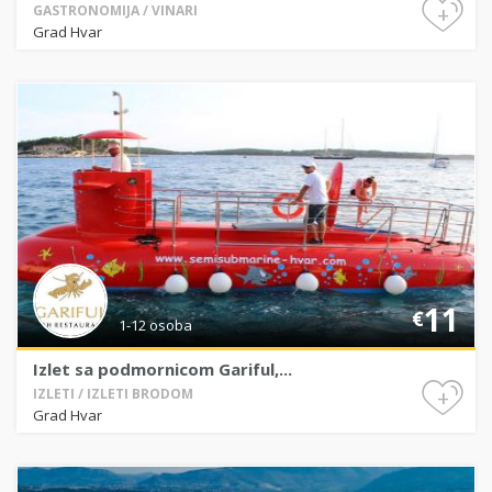
+
GASTRONOMIJA / VINARI
Grad Hvar
11
€
1-12 osoba
Izlet sa podmornicom Gariful,...
+
IZLETI / IZLETI BRODOM
Grad Hvar