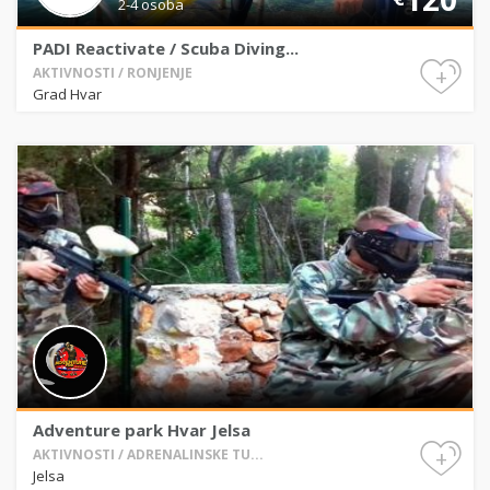
2-4 osoba
PADI Reactivate / Scuba Diving...
+
AKTIVNOSTI / RONJENJE
Grad Hvar
Adventure park Hvar Jelsa
+
AKTIVNOSTI / ADRENALINSKE TU...
Jelsa