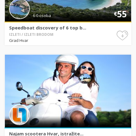
55
€
6-0 osoba
Speedboat discovery of 6 top b...
+
IZLETI / IZLETI BRODOM
Grad Hvar
Najam scootera Hvar, istražite...