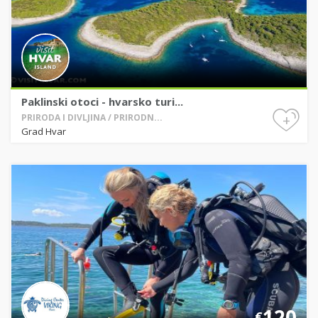
Paklinski otoci - hvarsko turi...
+
PRIRODA I DIVLJINA / PRIRODN...
Grad Hvar
120
€