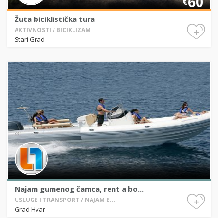
60
€
Žuta biciklistička tura
+
AKTIVNOSTI / BICIKLIZAM
Stari Grad
Najam gumenog čamca, rent a bo...
+
USLUGE I TRANSPORT / NAJAM B...
Grad Hvar