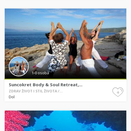
1-0 osoba
Suncokret Body & Soul Retreat,...
+
ZDRAV ŽIVOT I STIL ŽIVOTA /...
Dol