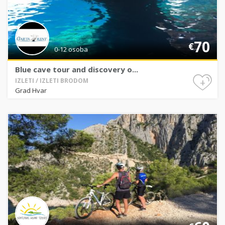
70
€
0-12 osoba
Blue cave tour and discovery o...
+
IZLETI / IZLETI BRODOM
Grad Hvar