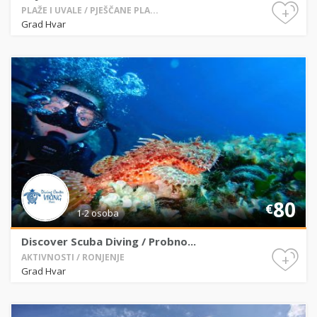
+
PLAŽE I UVALE / PJEŠČANE PLA...
Grad Hvar
80
€
1-2 osoba
Discover Scuba Diving / Probno...
+
AKTIVNOSTI / RONJENJE
Grad Hvar