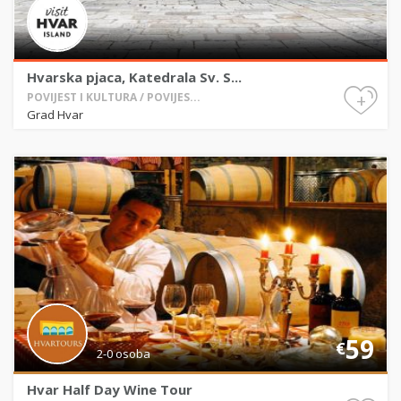
Hvarska pjaca, Katedrala Sv. S...
+
POVIJEST I KULTURA / POVIJES...
Grad Hvar
59
€
2-0 osoba
Hvar Half Day Wine Tour