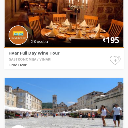
195
€
2-0 osoba
Hvar Full Day Wine Tour
+
GASTRONOMIJA / VINARI
Grad Hvar