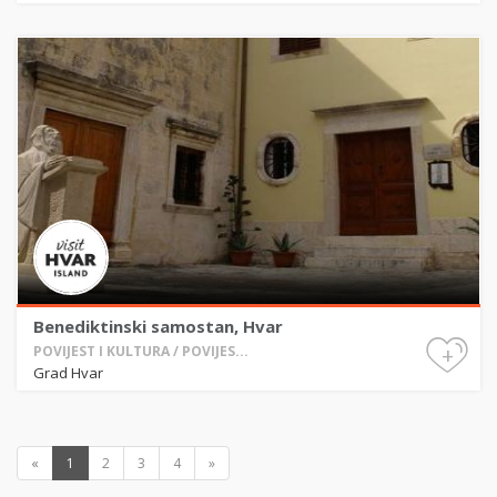
Benediktinski samostan, Hvar
+
POVIJEST I KULTURA / POVIJES...
Grad Hvar
«
1
2
3
4
»