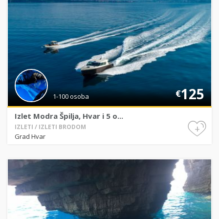
125
€
1-100 osoba
Izlet Modra Špilja, Hvar i 5 o...
+
IZLETI / IZLETI BRODOM
Grad Hvar