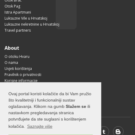
Otok Brač
Otok Pag
Istra Apartmani
Luksuzne Vile u Hrvatskoj
Luksuzne nekretnine u Hrvatskoj
Travel partners
About
O otoku Hvaru
O nama
Uvjeti korištenja
Pravilnik o privatnosti
Korisne informacije
Kako doći na Hvar?
Free Mobile App
Ovaj portal koristi kolačiće da bi Vam pružio
Visit Croatia
što kvalitetniji i funkcionalniji sustav
oglašavanja. Klikom na gumb
Slažem se
ili
nastavkom pregledavanja stranica
potvrđujete da ste suglasni s korištenjem
kolačića.
Saznajte više