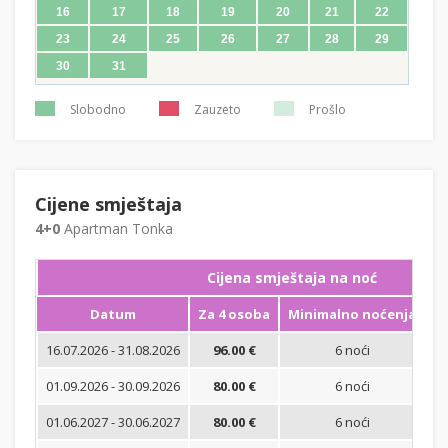
16
17
18
19
20
21
22
23
24
25
26
27
28
29
30
31
Slobodno
Zauzeto
Prošlo
Cijene smještaja
4+0
Apartman Tonka
Cijena smještaja na noć
Datum
Za 4 osoba
Minimalno noćenja
16.07.2026 - 31.08.2026
96.00 €
6 noći
Bi
01.09.2026 - 30.09.2026
80.00 €
6 noći
Bi
01.06.2027 - 30.06.2027
80.00 €
6 noći
Bi