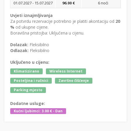
01.07.2027 - 15.07.2027
96.00 €
6 noći
Bi
Uvjeti iznajmljivanja
Za potvrdu rezervacije potrebno je platiti akontaciju od
20
%
od ukupne cijene.
Boravišna pristojba: Uključena u cijenu.
Dolazak:
Fleksibilno
Odlazak:
Fleksibilno
Uključeno u cijenu:
Klimatizirano
Wireless Internet
Posteljina i ručnici
Završno čišćenje
Parking mjesto
Dodatne usluge:
Kućni ljubimci: 3.00 € - Dan