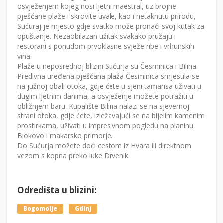
osvježenjem kojeg nosi ljetni maestral, uz brojne
pješčane plaže i skrovite uvale, kao i netaknutu prirodu,
Sućuraj je mjesto gdje svatko može pronaći svoj kutak za
opuštanje. Nezaobilazan užitak svakako pružaju i
restorani s ponudom prvoklasne svježe ribe i vrhunskih
vina.
Plaže u neposrednoj blizini Sućurja su Česminica i Bilina.
Predivna uređena pješčana plaža Česminica smjestila se
na južnoj obali otoka, gdje ćete u sjeni tamarisa uživati u
dugim ljetnim danima, a osvježenje možete potražiti u
obližnjem baru. Kupalište Bilina nalazi se na sjevernoj
strani otoka, gdje ćete, izležavajući se na bijelim kamenim
prostirkama, uživati u impresivnom pogledu na planinu
Biokovo i makarsko primorje.
Do Sućurja možete doći cestom iz Hvara ili direktnom
vezom s kopna preko luke Drvenik.
Odredišta u blizini:
Bogomolje
Gdinj