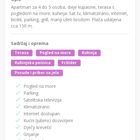
Apartman za 4 do 5 osoba, dvije kupaone, terasa s
pogledom na more, kuhinja. Sat tv, klimatizirano, internet,
bicikli, parking, grill, manji izleti brodom. Plaža udaljena
cca 150 m.
Sadržaj i oprema
Terasa
Pogled na more
Kuhinja
Kuhinjska pećnica
Frižider
Posuđe i pribor za jelo
Pogled na more
Parking
Satelitska televizija
Klimatizirano
Internet dostupan
Kućni ljubimci dozvoljeni
Dječji krevetić
Grijanje