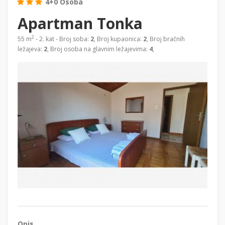
4+0 Osoba
Apartman Tonka
2
55 m
- 2. kat - Broj soba:
2
, Broj kupaonica:
2
, Broj bračnih
ležajeva:
2
, Broj osoba na glavnim ležajevima:
4
,
Opis