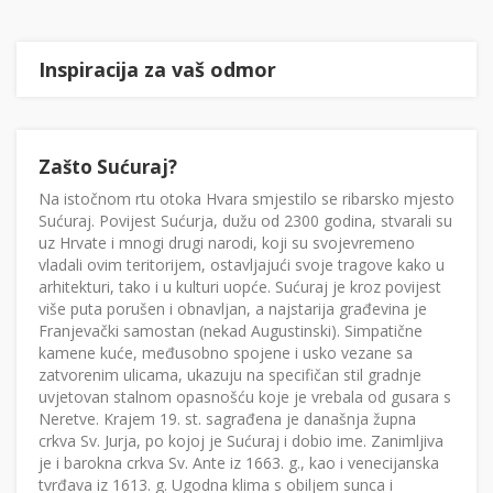
Inspiracija za vaš odmor
Zašto Sućuraj?
Na istočnom rtu otoka Hvara smjestilo se ribarsko mjesto
Sućuraj. Povijest Sućurja, dužu od 2300 godina, stvarali su
uz Hrvate i mnogi drugi narodi, koji su svojevremeno
vladali ovim teritorijem, ostavljajući svoje tragove kako u
arhitekturi, tako i u kulturi uopće. Sućuraj je kroz povijest
više puta porušen i obnavljan, a najstarija građevina je
Franjevački samostan (nekad Augustinski). Simpatične
kamene kuće, međusobno spojene i usko vezane sa
zatvorenim ulicama, ukazuju na specifičan stil gradnje
uvjetovan stalnom opasnošću koje je vrebala od gusara s
Neretve. Krajem 19. st. sagrađena je današnja župna
crkva Sv. Jurja, po kojoj je Sućuraj i dobio ime. Zanimljiva
je i barokna crkva Sv. Ante iz 1663. g., kao i venecijanska
tvrđava iz 1613. g. Ugodna klima s obiljem sunca i