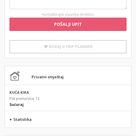
Kontaktirajte vlasnika direktno
POŠALJI UPIT
DODAJ U TRIP PLANNER
Privatni smještaj
KUĆA KIKA
Put pomurvice 12
Sućuraj
+
Statistika