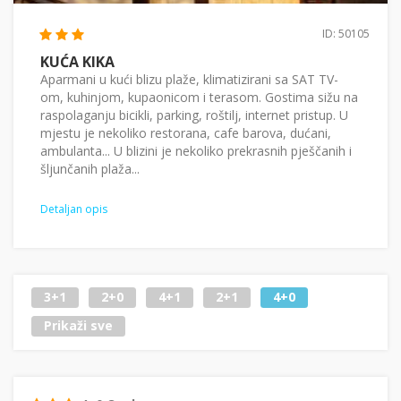
ID: 50105
KUĆA KIKA
Aparmani u kući blizu plaže, klimatizirani sa SAT TV-
om, kuhinjom, kupaonicom i terasom. Gostima sižu na
raspolaganju bicikli, parking, roštilj, internet pristup. U
mjestu je nekoliko restorana, cafe barova, dućani,
ambulanta... U blizini je nekoliko prekrasnih pješčanih i
šljunčanih plaža...
Detaljan opis
3+1
2+0
4+1
2+1
4+0
Prikaži sve