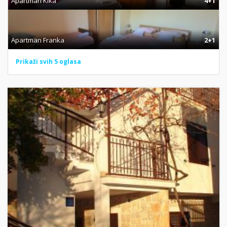
Apartman Kika
4+1
Apartman Franka
2+1
Prikaži svih 5 oglasa