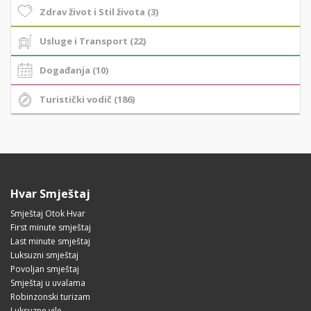
Zdrav život i Stil života (3)
Usluge i Transport (22)
Događanja (10)
Turistički vodič (186)
Hvar Smještaj
Smještaj Otok Hvar
First minute smještaj
Last minute smještaj
Luksuzni smještaj
Povoljan smještaj
Smještaj u uvalama
Robinzonski turizam
Luksuzne vile