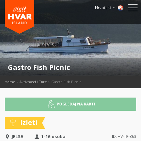
Hrvatski
Gastro Fish Picnic
Home
Aktivnosti i Ture
Gastro Fish Picnic
POGLEDAJ NA KARTI
Izleti
JELSA
1-16 osoba
ID: HV-TR-363