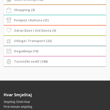
Shopping (3)
Povijest i Kultura (21)
Zdrav život i Stil života (3)
Usluge i Transport (22)
Događanja (10)
Turistički vodič (186)
Hvar Smještaj
Smještaj Otok Hvar
First minute smještaj