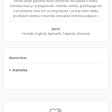
Večinu svojih pjesama može izrecitirati. Ima ljubavi u Hvaru.
Današnji Hvar je i partyjanerski i ribarski i antički, grad kojega več
iz pradavnine čuva Zvir sa istog mjesta. I za kraj nešto slatko,
predlažem slasticu iz hvarske renesanse Venerine poljupce...
Jezici
Hrvatski, Engleski, Njemački, Talijanski, Slovenski
Alavia Hvar
+
Statistika