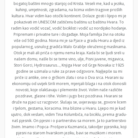
bogatoj baštini mnogo starijoj od Krista. Veseli me, kad u jeziku,
kuhinji, umjetnosti, zgradama, na licima vidim tragove prošlih
kultura. Hvar vidim kao otočki kontinent. Dolaze gosti i lijepo mi je
pokazivati im UNESCOM zaštičenu baštinu uz baštinu Hvara. To
radim kao vodič vozač, vodič biciklist i vodič uz nordijsko hodanje.
Pripremam i privatne ture i događaje. Moja familija živi na otoku
više od 500 godina. Nona mi je sa Pjace u gradu Hvaru a djed iz
popularnog, usnulog gradiča Malo Grablje okruženog maslinama.
Otok je mali ali priča o njemu nema kraja. Kada bi se ljudi sreli u
našem domu, našle bi se teme vino, ulje, Pisni juvene, migavica,
Stori Gorci, Hydrosaurus…, Knjiga Hvar od Grge Novaka iz 1925
godine se uzimala u ruke za prave odgovore. Najljepše su mi
priče iz antike, one o grčkom zlatu i ona o Dva srca. Hvarani su
ekonomiju od uvijek širili morem, mjenjali blaga i na otok donosili
novosti, koje olakšavaju i plemenite život. Volim naše različite
pozdrave, glasne i tihe. Volim i jugo bez pozdrava. Hvarani se
druže na pjaci uz razgovor. Slušaju se, uvjeravaju se, govore licem
i tjelom, gestama, koracima. Ima blizine u Hvaru. Lijepo mi je kad
ujutro, dok veslam, vidim Tina Kolumbiča, na biciklu, prema gradu-
naš pjesnik. On pjesni i o partnerstvu sa morem. Ja to partnerstvo
živim. Imamo i Popca- Prošpera Kuzmanića, takodjer pjesnika, koji
pjesni na starom hvarskom jeziku, bavi se muzikom i morem.