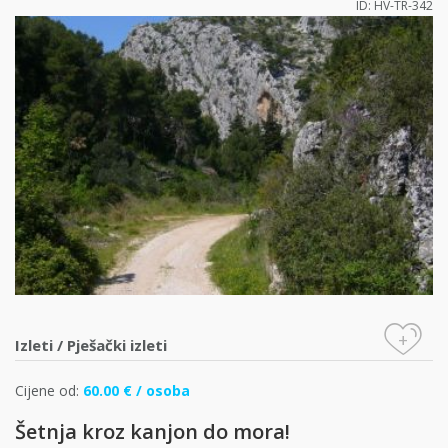
ID: HV-TR-342
+
Izleti
/
Pješački izleti
Cijene od:
60.00 € / osoba
Šetnja kroz kanjon do mora!