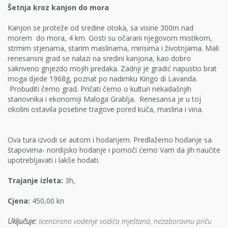
Šetnja kroz kanjon do mora
Kanjon se proteže od sredine otoka, sa visine 300m nad
morem do mora, 4 km. Gosti su očarani njegovom mistikom,
strmim stjenama, starim maslinama, mirisima i životnjama. Mali
renesansni grad se nalazi na sredini kanjona, kao dobro
sakriveno gnjezdo mojih predaka. Zadnji je gradić napustio brat
moga djede 1968g, poznat po nadimku Kingo di Lavanda.
Probuditi čemo grad. Pričati čemo o kulturi nekadašnjih
stanovnika i ekonomiji Maloga Grablja. Renesansa je u toj
okolini ostavila posebne tragove pored kuča, maslina i vina.
Ova tura izvodi se autom i hodanjem. Predlažemo hodanje sa
štapovima- nordijsko hodanje i pomoči ćemo Vam da jih naučite
upotrebljavati i lakše hodati.
Trajanje izleta:
3h,
Cjena:
450,00 kn
Uključuje:
licencirano vodenje vodiča mještana, nezaboravnu priču