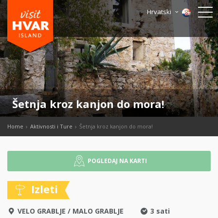
Hrvatski
Šetnja kroz kanjon do mora!
Home
Aktivnosti i Ture
Šetnja kroz kanjon do mora!
POGLEDAJ NA KARTI
Izleti
VELO GRABLJE
/
MALO GRABLJE
3 sati