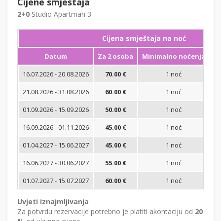
Cijene smještaja
2+0
Studio Apartman 3
Cijena smještaja na noć
Datum
Za 2 osoba
Minimalno noćenja
16.07.2026 - 20.08.2026
70.00 €
1 noć
Bi
21.08.2026 - 31.08.2026
60.00 €
1 noć
Bi
01.09.2026 - 15.09.2026
50.00 €
1 noć
Bi
16.09.2026 - 01.11.2026
45.00 €
1 noć
Bi
01.04.2027 - 15.06.2027
45.00 €
1 noć
Bi
16.06.2027 - 30.06.2027
55.00 €
1 noć
Bi
01.07.2027 - 15.07.2027
60.00 €
1 noć
Bi
Uvjeti iznajmljivanja
Za potvrdu rezervacije potrebno je platiti akontaciju od
20