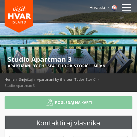
Hrvatski
Studio Apartman 3
APARTMANI BY THE SEA "TUDOR-STORIĆ"
-
Milna
Home
Smještaj
Apartmani by the sea "Tudor-Storić"
Studio Apartman 3
POGLEDAJ NA KARTI
Kontaktiraj vlasnika