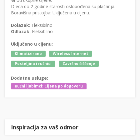
%
od ukupne cijene.
Djeca do 2 godine starosti oslobođena su plaćanja.
Boravišna pristojba: Uključena u cijenu.
Dolazak:
Fleksibilno
Odlazak:
Fleksibilno
Uključeno u cijenu:
Klimatizirano
Wireless Internet
Posteljina i ručnici
Završno čišćenje
Dodatne usluge:
Kućni ljubimci: Cijena po dogovoru
Inspiracija za vaš odmor