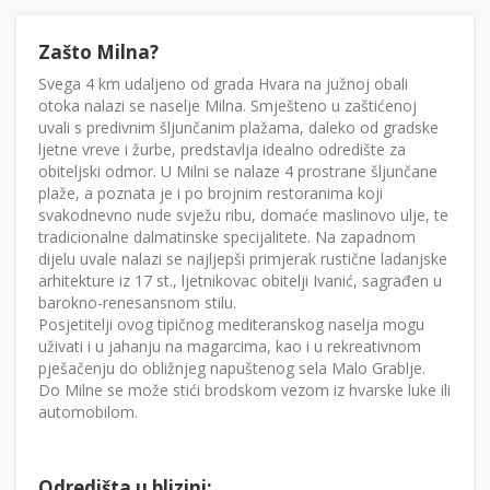
Zašto Milna?
Svega 4 km udaljeno od grada Hvara na južnoj obali
otoka nalazi se naselje Milna. Smješteno u zaštićenoj
uvali s predivnim šljunčanim plažama, daleko od gradske
ljetne vreve i žurbe, predstavlja idealno odredište za
obiteljski odmor. U Milni se nalaze 4 prostrane šljunčane
plaže, a poznata je i po brojnim restoranima koji
svakodnevno nude svježu ribu, domaće maslinovo ulje, te
tradicionalne dalmatinske specijalitete. Na zapadnom
dijelu uvale nalazi se najljepši primjerak rustične ladanjske
arhitekture iz 17 st., ljetnikovac obitelji Ivanić, sagrađen u
barokno-renesansnom stilu.
Posjetitelji ovog tipičnog mediteranskog naselja mogu
uživati i u jahanju na magarcima, kao i u rekreativnom
pješačenju do obližnjeg napuštenog sela Malo Grablje.
Do Milne se može stići brodskom vezom iz hvarske luke ili
automobilom.
Odredišta u blizini: