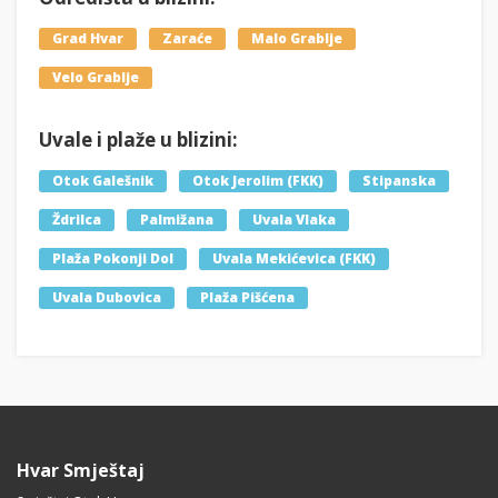
Grad Hvar
Zaraće
Malo Grablje
Velo Grablje
Uvale i plaže u blizini:
Otok Galešnik
Otok Jerolim (FKK)
Stipanska
Ždrilca
Palmižana
Uvala Vlaka
Plaža Pokonji Dol
Uvala Mekićevica (FKK)
Uvala Dubovica
Plaža Pišćena
Hvar Smještaj