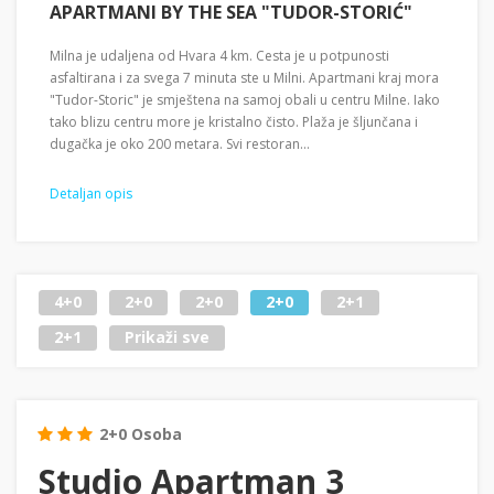
APARTMANI BY THE SEA "TUDOR-STORIĆ"
Milna je udaljena od Hvara 4 km. Cesta je u potpunosti
asfaltirana i za svega 7 minuta ste u Milni. Apartmani kraj mora
"Tudor-Storic" je smještena na samoj obali u centru Milne. Iako
tako blizu centru more je kristalno čisto. Plaža je šljunčana i
dugačka je oko 200 metara. Svi restoran...
Detaljan opis
4+0
2+0
2+0
2+0
2+1
2+1
Prikaži sve
2+0 Osoba
Studio Apartman 3