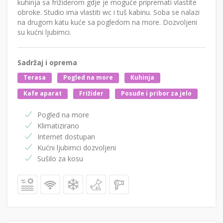
kuhinja sa frižiderom gdje je moguće pripremati vlastite
obroke. Studio ima vlastiti wc i tuš kabinu. Soba se nalazi
na drugom katu kuće sa pogledom na more. Dozvoljeni
su kućni ljubimci.
Sadržaj i oprema
Terasa
Pogled na more
Kuhinja
Kafe aparat
Frižider
Posuđe i pribor za jelo
Pogled na more
Klimatizirano
Internet dostupan
Kućni ljubimci dozvoljeni
Sušilo za kosu