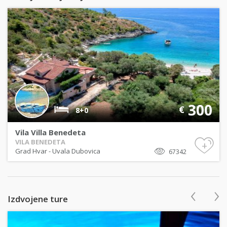
300
€
8+0
Vila Villa Benedeta
VILA BENEDETA
+
Grad Hvar
-
Uvala Dubovica
67342
‹
›
Izdvojene ture