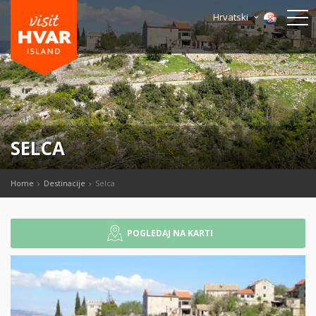
Hrvatski
SELCA
Home
Destinacije
Selca
POGLEDAJ NA KARTI