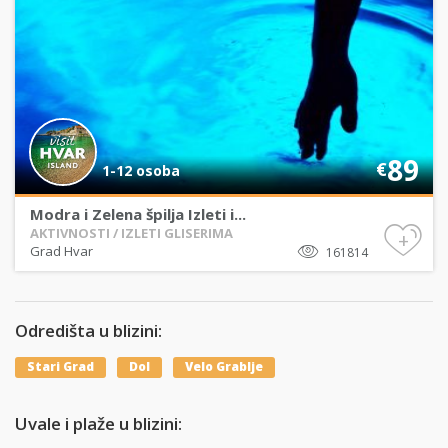
89
€
1-12 osoba
Modra i Zelena špilja Izleti i...
AKTIVNOSTI / IZLETI GLISERIMA
+
Grad Hvar
161814
Odredišta u blizini:
Stari Grad
Dol
Velo Grablje
Uvale i plaže u blizini: