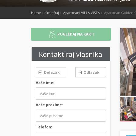
Home
Smještaj
Apartmani VILLA VISTA
Apartman Golden 
POGLEDAJ NA KARTI
Kontaktiraj vlasnika
Vaše ime:
Vaše prezime:
Telefon: