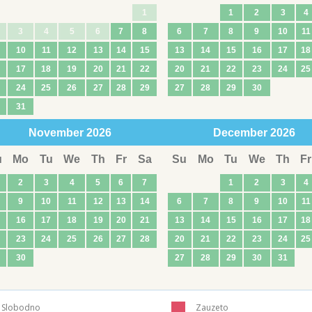
1
1
2
3
4
3
4
5
6
7
8
6
7
8
9
10
11
10
11
12
13
14
15
13
14
15
16
17
18
17
18
19
20
21
22
20
21
22
23
24
25
24
25
26
27
28
29
27
28
29
30
31
November
2026
December
2026
u
Mo
Tu
We
Th
Fr
Sa
Su
Mo
Tu
We
Th
Fr
2
3
4
5
6
7
1
2
3
4
9
10
11
12
13
14
6
7
8
9
10
11
16
17
18
19
20
21
13
14
15
16
17
18
23
24
25
26
27
28
20
21
22
23
24
25
30
27
28
29
30
31
Slobodno
Zauzeto