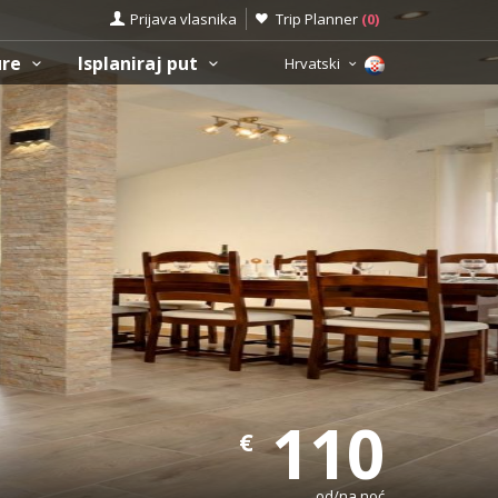
Prijava vlasnika
Trip Planner
(
0
)
ure
Isplaniraj put
Hrvatski
110
€
od/na noć