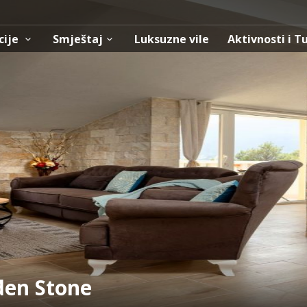
cije
Smještaj
Luksuzne vile
Aktivnosti i T
en Stone