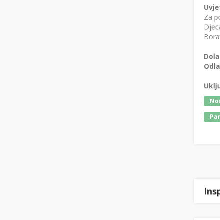
Uvje
Za po
Djeca
Borav
Dola
Odla
Uklj
Noć
Par
Ins