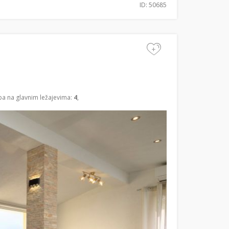
ID: 50685
+
ba na glavnim ležajevima:
4
,