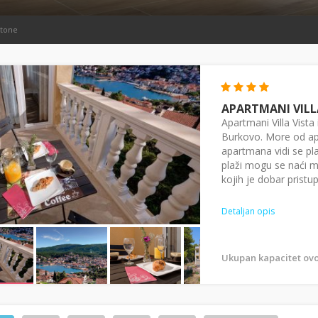
Stone
APARTMANI VILL
Apartmani Villa Vista 
Burkovo. More od ap
apartmana vidi se pl
plaži mogu se naći ma
kojih je dobar pristup
Detaljan opis
Ukupan kapacitet ovo