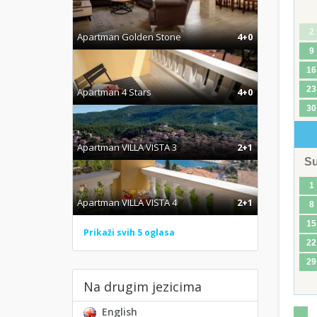
2
Apartman Golden Stone
4+0
9
16
23
Apartman 4 Stars
4+0
30
Apartman VILLA VISTA 3
2+1
S
1
Apartman VILLA VISTA 4
2+1
8
15
Prikaži svih 5 oglasa
22
29
Na drugim jezicima
English