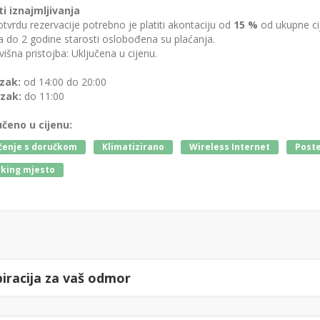
ti iznajmljivanja
tvrdu rezervacije potrebno je platiti akontaciju od
15 %
od ukupne ci
 do 2 godine starosti oslobođena su plaćanja.
išna pristojba: Uključena u cijenu.
zak:
od 14:00 do 20:00
zak:
do 11:00
učeno u cijenu:
enje s doručkom
Klimatizirano
Wireless Internet
Postel
king mjesto
piracija za vaš odmor