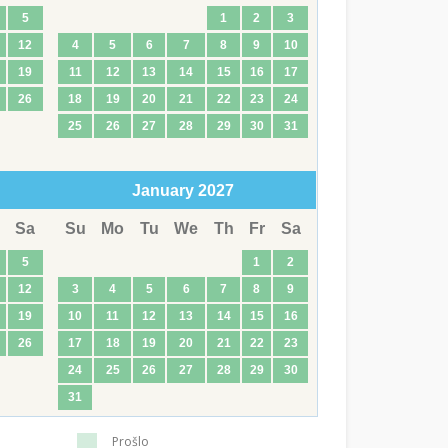
5
1
2
3
12
4
5
6
7
8
9
10
19
11
12
13
14
15
16
17
26
18
19
20
21
22
23
24
25
26
27
28
29
30
31
January
2027
Sa
Su
Mo
Tu
We
Th
Fr
Sa
5
1
2
12
3
4
5
6
7
8
9
19
10
11
12
13
14
15
16
26
17
18
19
20
21
22
23
24
25
26
27
28
29
30
31
Prošlo