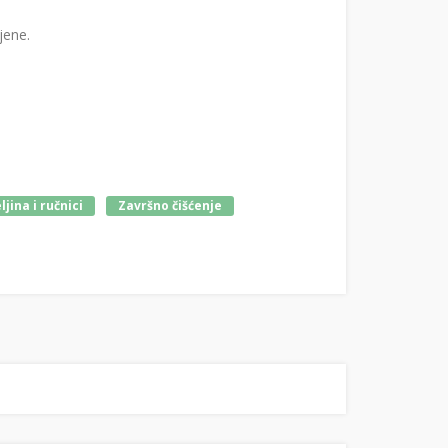
jene.
jina i ručnici
Završno čišćenje