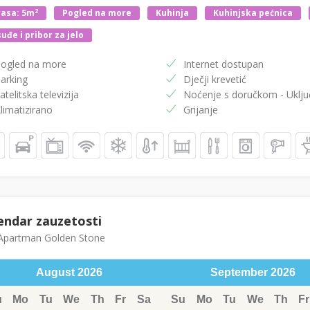
2
asa: 5m
Pogled na more
Kuhinja
Kuhinjska pećnica
uđe i pribor za jelo
ogled na more
Internet dostupan
arking
Dječji krevetić
atelitska televizija
Noćenje s doručko
limatizirano
Grijanje
endar zauzetosti
partman Golden Stone
August
2026
September
2026
u
Mo
Tu
We
Th
Fr
Sa
Su
Mo
Tu
We
Th
Fr