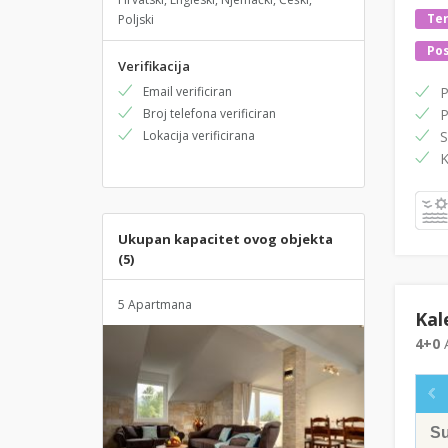
Ter
Poljski
Pos
Verifikacija
Email verificiran
P
Broj telefona verificiran
P
Lokacija verificirana
S
K
Ukupan kapacitet ovog objekta
(5)
5 Apartmana
Kal
4+0
A
S