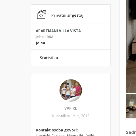
Privatni smještaj
APARTMANI VILLA VISTA
Jelsa 108A
Jelsa
+
Statistika
VAFIRE
Korisnik od Mar, 2012
Kontakt osoba govori:
Sadr
Hrvatski, Engleski, Njemački, Češki,