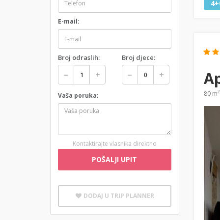
4+
E-mail:
Broj odraslih:
Broj djece:
A
2
80 m
Vaša poruka:
Kontaktirajte vlasnika direktno
POŠALJI UPIT
DODAJ U TRIP PLANNER