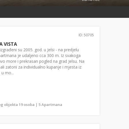
ID: 50705
A VISTA
izgrađeni su 2005. god. u Jelsi - na predjelu
artmana je udaljeno cca 300 m. Iz svakoga
avo more i prekrasan pogled na grad Jelsu. Na
li zatoni za individualno kupanje i mjesta iz
 u mo...
g objekta 19 osoba | 5 Apartmana