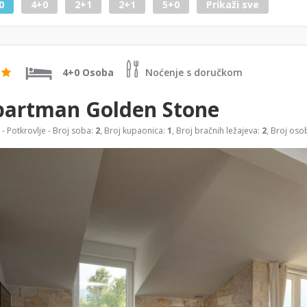
0
4+0
2+1
2+1
5+0
Prikaži sve
4+0 Osoba
Noćenje s doručkom
partman Golden Stone
- Potkrovlje - Broj soba:
2
, Broj kupaonica:
1
, Broj bračnih ležajeva:
2
, Broj oso