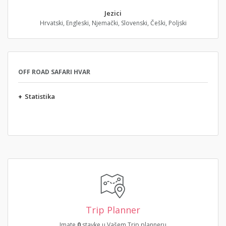
Jezici
Hrvatski, Engleski, Njemački, Slovenski, Češki, Poljski
OFF ROAD SAFARI HVAR
+
Statistika
Trip Planner
Imate
0
stavke u Vašem Trip planneru