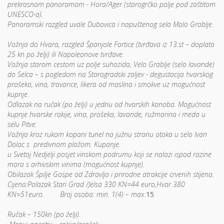
prekrasnom panoramom - Hora/Ager (starogrčko polje pod zaštitom
UNESCO-a).
Panoramski razgled uvale Dubovica i napuštenog sela Malo Grablje.
Vožnja do Hvara, razgled Španjole Fortice (tvrđava iz 13.st – doplata
25 kn po želji) ili Napoleonove tvrđave.
Vožnja starom cestom uz polje suhozida, Velo Grablje (selo lavande)
do Selca – s pogledom na Starogradski zaljev - degustacija hvarskog
prošeka, vina, travarice, likera od maslina i smokve uz mogućnost
kupnje.
Odlazak na ručak (po želji) u jednu od hvarskih konoba. Mogućnost
kupnje hvarske rakije, vina, prošeka, lavande, ružmarina i meda u
selu Pitve.
Vožnja kroz rukom kopani tunel na južnu stranu otoka u selo Ivan
Dolac s predivnom plažom. Kupanje.
u Svetoj Nedjelji posjet vinskom podrumu koji se nalazi ispod razine
mora s arhivskim vinima (mogućnost kupnje).
Obilazak Špilje Gospe od Zdravlja i prirodne atrakcije crvenih stijena.
Cijena:Polazak Stari Grad /Jelsa 330 KN=44 euro,Hvar 380
KN=51euro.
Broj osoba: min. 1(4) – max.
15
Ručak – 150kn (po želji).