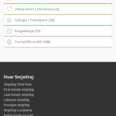
Zdrav život i Stil života (3)
Usluge i Transport (22)
Događanja (10)
Turistički vodič (186)
Hvar Smještaj
Smještaj Otok Hvar
First minute smještaj
Last minute smještaj
Luksuzni smještaj
Povoljan smještaj
Smještaj u uvalama
Robinzonski turizam