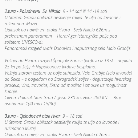
2.tura - Poludnevni Sv. Nikola
9 - 14 sati ili 14 -19 sati
U Starom Gradu obilazak destilerije rakija te ulja od lavande i
ružmarina. Muzej.
Odlazak na najviši vrh otoka Hvara - Sveti Nikola 626m s
prekrasnom panoramom - Hora/Ager (starogrčko polje pod
zaštitom UNESCO-a).
Panoramski razgled uvale Dubovica i napuštenog sela Malo Grablje.
Vožnja do Hvara, razgled Španjole Fortice (tvrđava iz 13.st – doplata
25 kn po želji) ili Napoleonove tvrđave-besplatno.
Vožnja starom cestom uz polje suhozida, Velo Grablje (selo lavande)
do Selca – s pogledom na Starogradski zaljev - degustacija hvarskog
prošeka, vina, travarice, likera od maslina i smokve uz mogućnost
kupnje.
Cijena: Polazak Stari Grad / Jelsa 230 kn
,
Hvar 280 KN
.
Broj
osoba min.1(4)-max.15(30).
3.tura - Cjelodnevni otok Hvar
9 – 18 sati
U Starom Gradu obilazak destilerije rakija te ulja od lavande i
ružmarina.Muzej.
Odlazak na najviši vrh otoka Hvara - Sveti Nikola 626m s