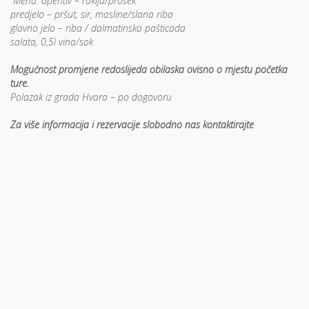
Menu: aperitiv – rakija/prošek
predjelo – pršut, sir, masline/slana riba
glavno jelo – riba / dalmatinska pašticada
salata, 0,5l vina/sok
Mogućnost promjene redoslijeda obilaska ovisno o mjestu početka
ture.
Polazak iz grada Hvara – po dogovoru
Za više informacija i rezervacije slobodno nas kontaktirajte