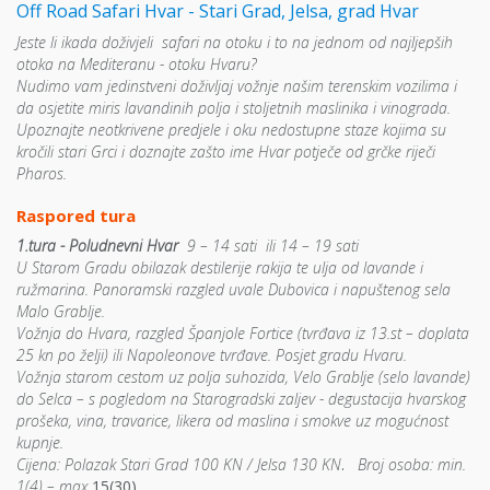
Off Road Safari Hvar - Stari Grad, Jelsa, grad Hvar
Jeste li ikada doživjeli safari na otoku i to na jednom od najljepših
otoka na Mediteranu - otoku Hvaru?
Nudimo vam jedinstveni doživljaj vožnje našim terenskim vozilima i
da osjetite miris lavandinih polja i stoljetnih maslinika i vinograda.
Upoznajte neotkrivene predjele i oku nedostupne staze kojima su
kročili stari Grci i doznajte zašto ime Hvar potječe od grčke riječi
Pharos.
Raspored tura
1.tura - Poludnevni Hvar
9 – 14 sati ili 14 – 19 sati
U Starom Gradu obilazak destilerije rakija te ulja od lavande i
ružmarina. Panoramski razgled uvale Dubovica i napuštenog sela
Malo Grablje.
Vožnja do Hvara, razgled Španjole Fortice (tvrđava iz 13.st – doplata
25 kn po želji) ili Napoleonove tvrđave. Posjet gradu Hvaru.
Vožnja starom cestom uz polja suhozida, Velo Grablje (selo lavande)
do Selca – s pogledom na Starogradski zaljev - degustacija hvarskog
prošeka, vina, travarice, likera od maslina i smokve uz mogućnost
kupnje.
Cijena: Polazak Stari Grad 100 KN / Jelsa 130 KN
.
Broj osoba: min.
1(4) – max.
15(30)