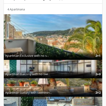
4 Apartmana
Apartman Exclusive with no s...
2+1
Apartman Balcony with no swi...
2+0
Apartman Luxury with swimmin...
2+2