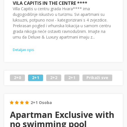
VILA CAPITIS IN THE CENTRE ****
Villa Capitis u centru grada Hvara**** ima
dugogodišnje iskustvo u turizmu. Svi apartmani su
luksuzni, potpuno novi - kategorizirani s 4 zvjezdice.
Prekrasan pogled i vrhunska lokacija u samom centru
grada nikoga neće ostaviti ravnodušnim. Imajte na
umu da Deluxe & Luxury apartmani imaju z...
Detaljan opis
2+0
2+1
2+2
2+1
Prikaži sve
2+1 Osoba
Apartman Exclusive with
no swimming pool