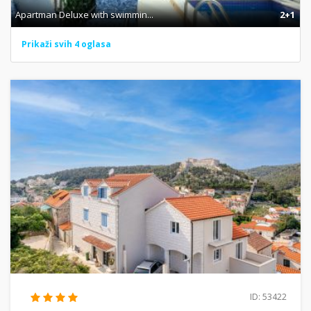
Apartman Deluxe with swimmin...
2+1
Prikaži svih 4 oglasa
ID: 53422