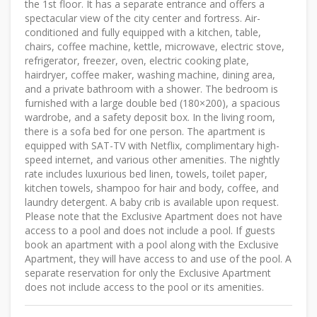
the 1st floor. It has a separate entrance and offers a
spectacular view of the city center and fortress. Air-
conditioned and fully equipped with a kitchen, table,
chairs, coffee machine, kettle, microwave, electric stove,
refrigerator, freezer, oven, electric cooking plate,
hairdryer, coffee maker, washing machine, dining area,
and a private bathroom with a shower. The bedroom is
furnished with a large double bed (180×200), a spacious
wardrobe, and a safety deposit box. In the living room,
there is a sofa bed for one person. The apartment is
equipped with SAT-TV with Netflix, complimentary high-
speed internet, and various other amenities. The nightly
rate includes luxurious bed linen, towels, toilet paper,
kitchen towels, shampoo for hair and body, coffee, and
laundry detergent. A baby crib is available upon request.
Please note that the Exclusive Apartment does not have
access to a pool and does not include a pool. If guests
book an apartment with a pool along with the Exclusive
Apartment, they will have access to and use of the pool. A
separate reservation for only the Exclusive Apartment
does not include access to the pool or its amenities.