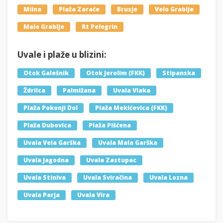
Milna
Plaža Zaraće
Brusje
Velo Grablje
Malo Grablje
Rt Pelegrin
Uvale i plaže u blizini:
Otok Galešnik
Otok Jerolim (FKK)
Stipanska
Ždrilca
Palmižana
Uvala Vlaka
Plaža Pokonji Dol
Plaža Mekićevica (FKK)
Plaža Dubovica
Plaža Pišćena
Uvala Vela Garška
Uvala Mala Garška
Uvala Jagodna
Uvala Zastupac
Uvala Stiniva
Uvala Sviračina
Uvala Lozna
Uvala Parja
Uvala Vira