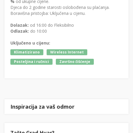
%
od ukupne cijene.
Djeca do 2 godine starosti oslobođena su plaćanja.
Boravišna pristojba: Uključena u cijenu.
Dolazak:
od 16:00 do Fleksibilno
Odlazak:
do 10:00
Uključeno u cijenu:
Klimatizirano
Wireless Internet
Posteljina i ručnici
Završno čišćenje
Inspiracija za vaš odmor
Zašto Grad Hvar?