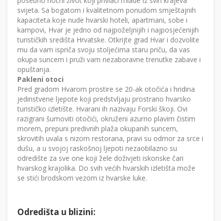
posebno noćni život koji privlači mlade iz svih krajeva
svijeta. Sa bogatom i kvalitetnom ponudom smještajnih
kapaciteta koje nude hvarski hoteli, apartmani, sobe i
kampovi, Hvar je jedno od najpoželjnijih i najposjećenijih
turističkih središta Hrvatske. Otkrijte grad Hvar i dozvolite
mu da vam ispriča svoju stoljećima staru priču, da vas
okupa suncem i pruži vam nezaboravne trenutke zabave i
opuštanja.
Pakleni otoci
Pred gradom Hvarom prostire se 20-ak otočića i hridina
jedinstvene ljepote koji predstvljaju prostrano hvarsko
turističko izletište. Hvarani ih nazivaju Forski škoji. Ovi
razigrani šumoviti otočići, okruženi azurno plavim čistim
morem, prepuni predivnih plaža okupanih suncem,
skrovitih uvala s nizom restorana, pravi su odmor za srce i
dušu, a u svojoj raskošnoj ljepoti nezaobilazno su
odredište za sve one koji žele doživjeti iskonske čari
hvarskog krajolika. Do svih većih hvarskih izletišta može
se stići brodskom vezom iz hvarske luke.
Odredišta u blizini: