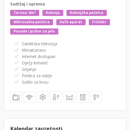
Sadržaj i oprema
2
Terasa: 8m
Kuhinja
Kuhinjska pećnica
Mikrovalna pećnica
Kafe aparat
Frižider
Posuđe i pribor za jelo
Satelitska televizija
Klimatizirano
Internet dostupan
Dječji krevetić
Grijanje
Perilica za rublje
Sušilo za kosu
Kalendar zauzetosti