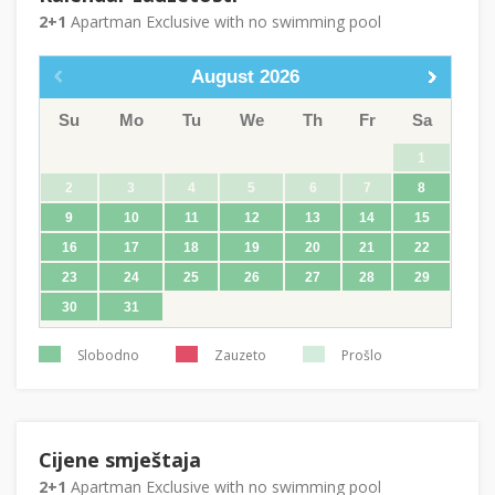
2+1
Apartman Exclusive with no swimming pool
August
2026
Su
Mo
Tu
We
Th
Fr
Sa
1
2
3
4
5
6
7
8
9
10
11
12
13
14
15
16
17
18
19
20
21
22
23
24
25
26
27
28
29
30
31
Slobodno
Zauzeto
Prošlo
Cijene smještaja
2+1
Apartman Exclusive with no swimming pool