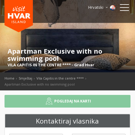
Hrvatski
Apartman Exclusive with no
swimming pool
VILA CAPITIS IN THE CENTRE ****
-
Grad Hvar
Home
Smještaj
Vila Capitis in the centre ****
Apartman Exclusive with no swimming pool
POGLEDAJ NA KARTI
Kontaktiraj vlasnika