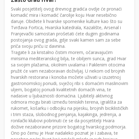
Svaki posjetitelj ovog drevnog gradića ovdje će pronaći
komadić mira i komadić čarolije koju Hvar nesebično
daruje. Obiđete li hvarske spomenike kulture kao što su
Tvrđava Fortica, Hvarska katedrala, Kazalište, Arsenal i
Franjevački samostan prošetati ćete dugim godinama
postojanja ovog grada, gdje svaki kamen sam za sebe
priča svoju priču iz davnina.
Tragate li za kristalno čistim morem, očaravajućim
mirisima mediteranskog bilja, te obiljem sunca, grad Hvar
sa svojim plažama, okolnim uvalama i Paklenim otocima
pružit će vam nezaboravan doživljaj. U nekom od brojnih
hvarskih restorana i konoba možete uživati u izuzetnoj
gastronomskoj ponudi, svježoj ribi s domaćim maslinovim
uljem, bogatoj ponudi kvalitetnih domaćih vina, te
nadasve u ljubaznosti domaćina. Ljubitelji aktivnog
odmora mogu birati između teniskih terena, igrališta za
rukomet, košarku i odbojku na pijesku, brojnih biciklističkih
i trim staza, slobodnog penjanja, kajakinga, jedrenja, a
ronilački klubovi pobrinuti će se da posjetitelji Hvara
dožive nezaboravne prizore bogatog hvarskog podmorja.
Ono po čemu je Hvar nadaleko poznat je i zabava, te