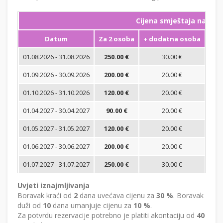
Cijena smještaja na noć
Datum
Za 2 osoba
+ dodatna osoba
Min
01.08.2026 - 31.08.2026
250.00 €
30.00 €
01.09.2026 - 30.09.2026
200.00 €
20.00 €
01.10.2026 - 31.10.2026
120.00 €
20.00 €
01.04.2027 - 30.04.2027
90.00 €
20.00 €
01.05.2027 - 31.05.2027
120.00 €
20.00 €
01.06.2027 - 30.06.2027
200.00 €
20.00 €
01.07.2027 - 31.07.2027
250.00 €
30.00 €
Uvjeti iznajmljivanja
Boravak kraći od
2
dana uvećava cijenu za
30 %
. Boravak
duži od
10
dana umanjuje cijenu za
10 %
.
Za potvrdu rezervacije potrebno je platiti akontaciju od
40