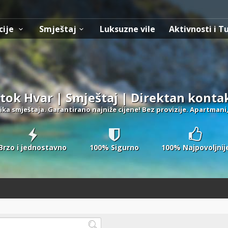
cije
Smještaj
Luksuzne vile
Aktivnosti i T
tok Hvar | Smještaj | Direktan konta
ika smještaja. Garantirano najniže cijene! Bez provizije. Apartmani,
Brzo i jednostavno
100% Sigurno
100% Najpovoljnij