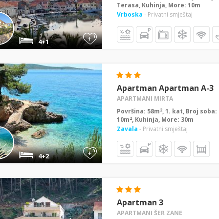
Terasa, Kuhinja, More: 10m
Vrboska
- Privatni smještaj
+
4+1
Apartman Apartman A-3
APARTMANI MIRTA
2
Površina: 58m
, 1. kat, Broj soba
2
10m
, Kuhinja, More: 30m
Zavala
- Privatni smještaj
+
4+2
Apartman 3
APARTMANI ŠER ZANE