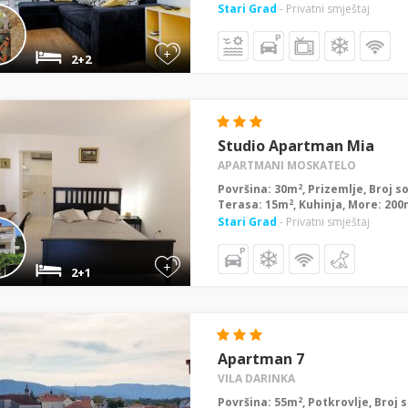
Stari Grad
- Privatni smještaj
+
2+2
Studio Apartman Mia
APARTMANI MOSKATELO
2
Površina: 30m
, Prizemlje, Broj s
2
Terasa: 15m
, Kuhinja, More: 20
Stari Grad
- Privatni smještaj
+
2+1
Apartman 7
VILA DARINKA
2
Površina: 55m
, Potkrovlje, Broj 