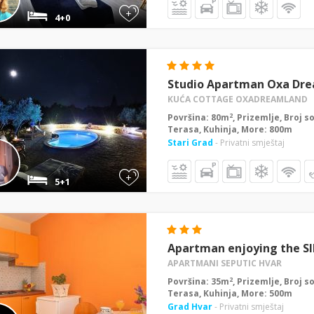
+
4+0
Studio Apartman Oxa Dr
KUĆA COTTAGE OXADREAMLAND
2
Površina: 80m
, Prizemlje, Broj s
Terasa, Kuhinja, More: 800m
Stari Grad
- Privatni smještaj
+
5+1
Apartman enjoying the S
APARTMANI SEPUTIC HVAR
2
Površina: 35m
, Prizemlje, Broj s
Terasa, Kuhinja, More: 500m
Grad Hvar
- Privatni smještaj