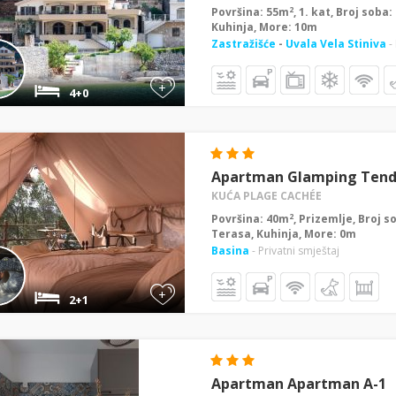
2
Površina: 55m
, 1. kat, Broj soba
Kuhinja, More: 10m
Zastražišće
-
Uvala Vela Stiniva
-
+
4+0
Apartman Glamping Tend
KUĆA PLAGE CACHÉE
2
Površina: 40m
, Prizemlje, Broj s
Terasa, Kuhinja, More: 0m
Basina
- Privatni smještaj
+
2+1
Apartman Apartman A-1