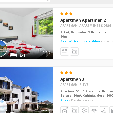
Apartman Apartman 2
APARTMANI APARTMENTS ĐORĐI
1. kat, Broj soba: 3, Broj kupaoni
10m
Zastražišće
-
Uvala Milna
- Privatn
+
2+1
Apartman 3
APARTMANI PITVE
2
Površina: 50m
, Prizemlje, Broj s
2
Terasa: 20m
, Kuhinja, More: 20
Pitve
- Privatni smještaj
+