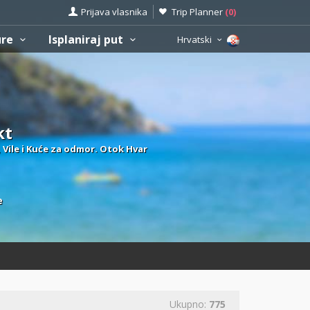
Prijava vlasnika
Trip Planner
(
0
)
ure
Isplaniraj put
Hrvatski
kt
 Vile i Kuće za odmor. Otok Hvar
e
Ukupno:
775