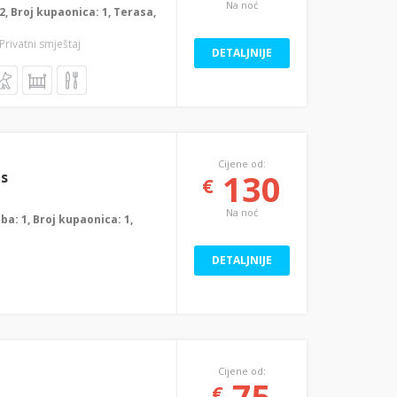
Na noć
: 2, Broj kupaonica: 1, Terasa,
 Privatni smještaj
DETALJNIJE
Cijene od:
130
s
€
Na noć
oba: 1, Broj kupaonica: 1,
DETALJNIJE
Cijene od:
75
€