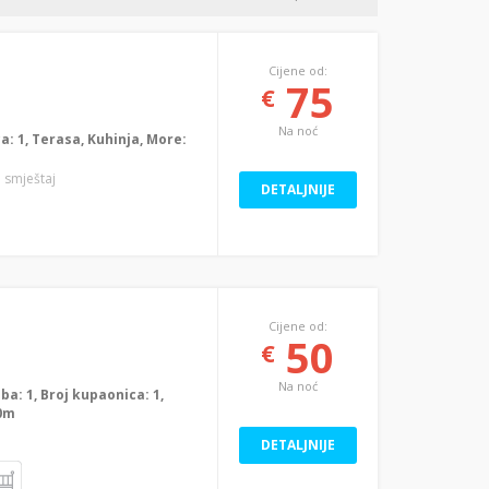
Cijene od:
75
€
Na noć
ca: 1, Terasa, Kuhinja, More:
i smještaj
DETALJNIJE
Cijene od:
50
€
Na noć
oba: 1, Broj kupaonica: 1,
00m
DETALJNIJE