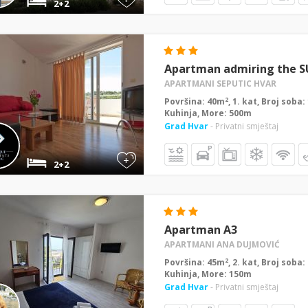
2+2
Apartman admiring the 
APARTMANI SEPUTIC HVAR
2
Površina: 40m
, 1. kat, Broj soba
Kuhinja, More: 500m
Grad Hvar
- Privatni smještaj
+
2+2
Apartman A3
APARTMANI ANA DUJMOVIĆ
2
Površina: 45m
, 2. kat, Broj soba
Kuhinja, More: 150m
Grad Hvar
- Privatni smještaj