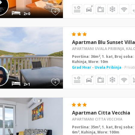
+
2+0
Apartman Blu Sunset Vill
APARTMANI UVALA PRIBINJA, KAL
2
Površina: 36m
, 1. kat, Broj soba
Kuhinja, More: 10m
Grad Hvar
-
Uvala Pribinja
- Privat
+
2+1
Apartman Citta Vecchia
APARTMANI CITTA VECCHIA
2
Površina: 35m
, 1. kat, Broj soba
2
6m
, Kuhinja, More: 100m