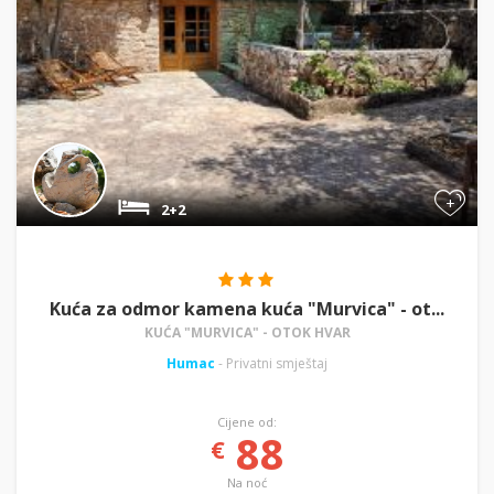
+
2+2
Kuća za odmor kamena kuća "Murvica" - ot...
KUĆA "MURVICA" - OTOK HVAR
Humac
- Privatni smještaj
Cijene od:
88
€
Na noć