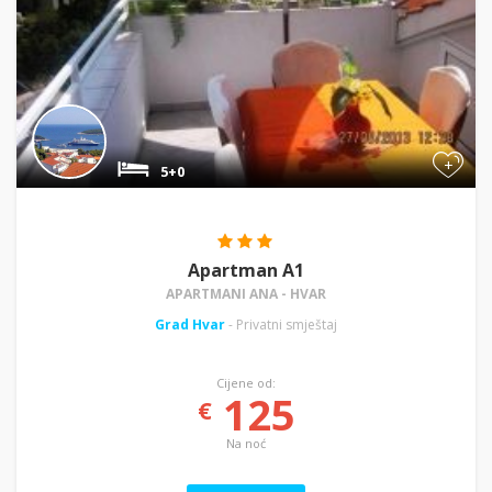
+
5+0
Apartman A1
APARTMANI ANA - HVAR
Grad Hvar
- Privatni smještaj
Cijene od:
125
€
Na noć