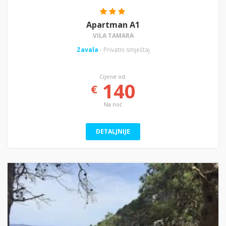
Apartman A1
VILA TAMARA
Zavala
- Privatni smještaj
Cijene od:
140
€
Na noć
DETALJNIJE