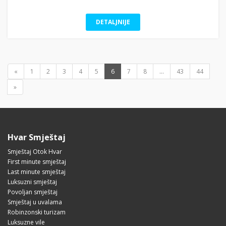
DETALJNIJE
«
1
2
3
4
5
6
7
8
...
43
44
»
Hvar Smještaj
Smještaj Otok Hvar
First minute smještaj
Last minute smještaj
Luksuzni smještaj
Povoljan smještaj
Smještaj u uvalama
Robinzonski turizam
Luksuzne vile