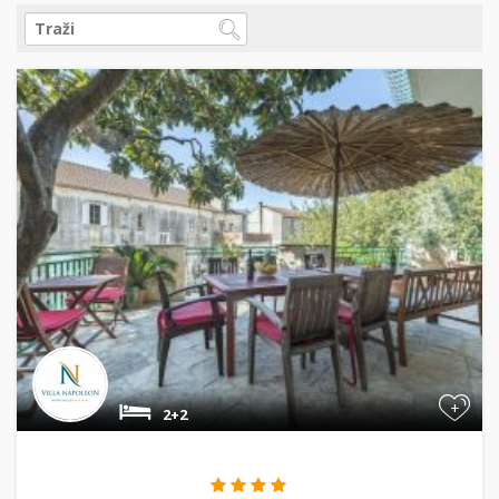
+
2+2