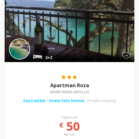
+
2+2
Apartman Roza
APARTMANI APOLLO
Zastražišće
-
Uvala Vela Stiniva
- Privatni smještaj
Cijene od:
50
€
Na noć