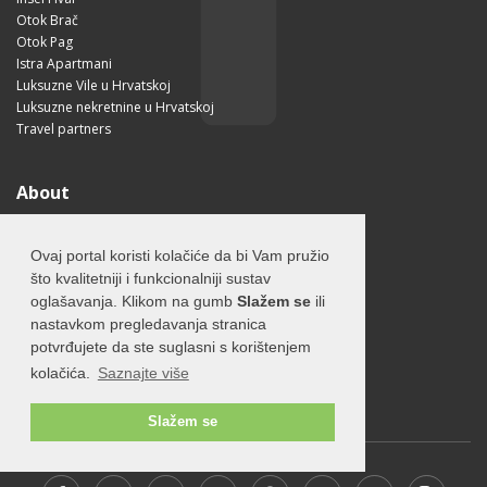
Otok Brač
Otok Pag
Istra Apartmani
Luksuzne Vile u Hrvatskoj
Luksuzne nekretnine u Hrvatskoj
Travel partners
About
O otoku Hvaru
O nama
Ovaj portal koristi kolačiće da bi Vam pružio
Uvjeti korištenja
što kvalitetniji i funkcionalniji sustav
Pravilnik o privatnosti
oglašavanja. Klikom na gumb
Slažem se
ili
Korisne informacije
nastavkom pregledavanja stranica
Kako doći na Hvar?
potvrđujete da ste suglasni s korištenjem
Free Mobile App
kolačića.
Saznajte više
Visit Croatia
Slažem se