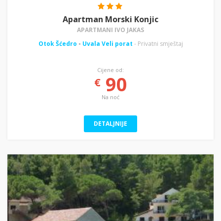
Apartman Morski Konjic
APARTMANI IVO JAKAS
Otok Šćedro
-
Uvala Veli porat
- Privatni smještaj
Cijene od:
90
€
Na noć
DETALJNIJE