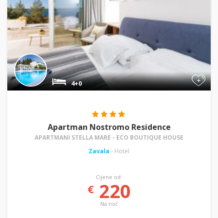
+
4+0
Apartman Nostromo Residence
APARTMANI STELLA MARE - ECO BOUTIQUE HOUSE
Zavala
- Hotel
Cijene od:
220
€
Na noć