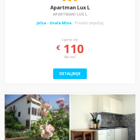
Apartman Lux L
APARTMANI LUX L
Jelsa
-
Uvala Mina
- Privatni smještaj
Cijene od:
110
€
Na noć
DETALJNIJE