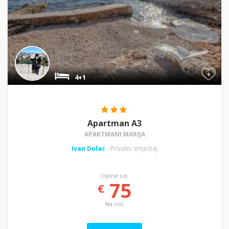
+
4+1
Apartman A3
APARTMANI MARIJA
Ivan Dolac
- Privatni smještaj
Cijene od:
75
€
Na noć