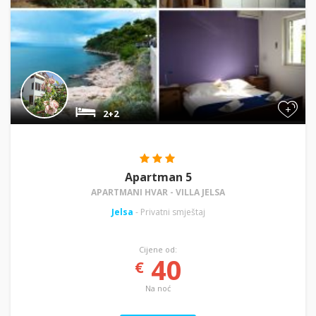
+
2+2
Apartman 5
APARTMANI HVAR - VILLA JELSA
Jelsa
- Privatni smještaj
Cijene od:
40
€
Na noć