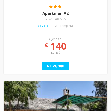
Apartman A2
VILA TAMARA
Zavala
- Privatni smještaj
Cijene od:
140
€
Na noć
DETALJNIJE