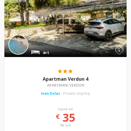
+
4+1
Apartman Verdun 4
APARTMANI VERDUN
Ivan Dolac
- Privatni smještaj
Cijene od:
35
€
Na noć