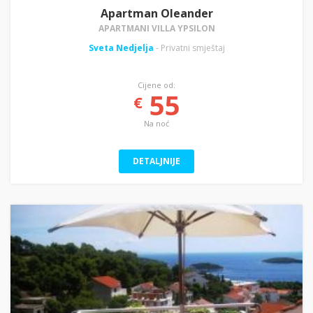
Apartman Oleander
APARTMANI VILLA YPSILON
Sveta Nedjelja
- Privatni smještaj
Cijene od:
55
€
Na noć
DETALJNIJE