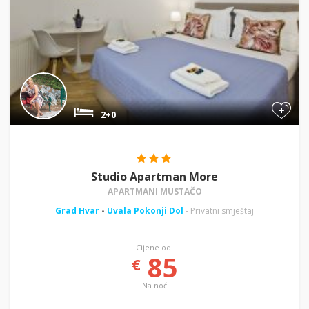
+
2+0
Studio Apartman More
APARTMANI MUSTAČO
Grad Hvar
-
Uvala Pokonji Dol
- Privatni smještaj
Cijene od:
85
€
Na noć