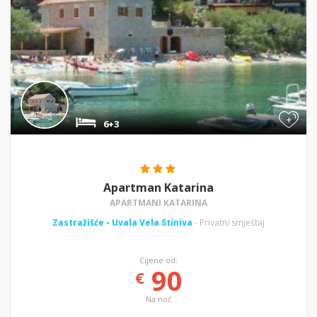
+
6+3
Apartman Katarina
APARTMANI KATARINA
Zastražišće
-
Uvala Vela Stiniva
- Privatni smještaj
Cijene od:
90
€
Na noć