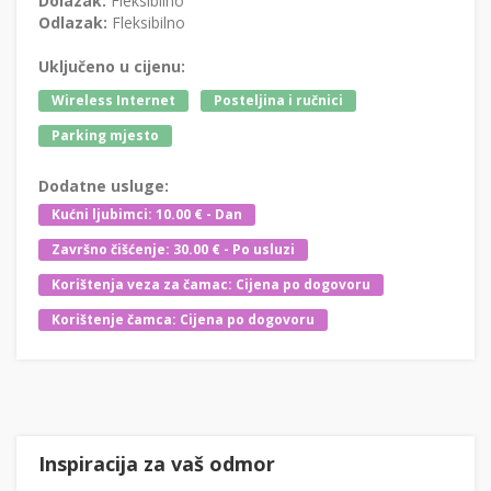
Dolazak:
Fleksibilno
Odlazak:
Fleksibilno
Uključeno u cijenu:
Wireless Internet
Posteljina i ručnici
Parking mjesto
Dodatne usluge:
Kućni ljubimci: 10.00 € - Dan
Završno čišćenje: 30.00 € - Po usluzi
Korištenja veza za čamac: Cijena po dogovoru
Korištenje čamca: Cijena po dogovoru
Inspiracija za vaš odmor