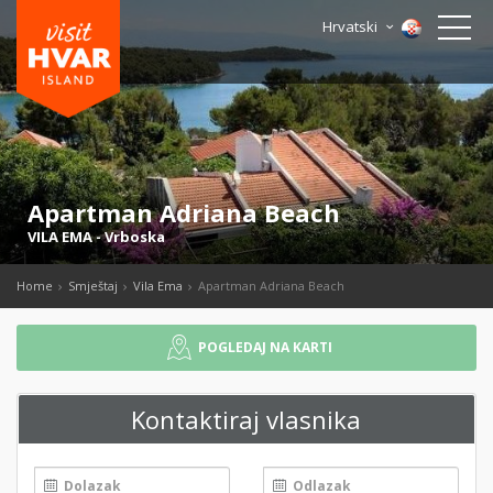
Hrvatski
Apartman Adriana Beach
VILA EMA
-
Vrboska
Home
Smještaj
Vila Ema
Apartman Adriana Beach
POGLEDAJ NA KARTI
Kontaktiraj vlasnika