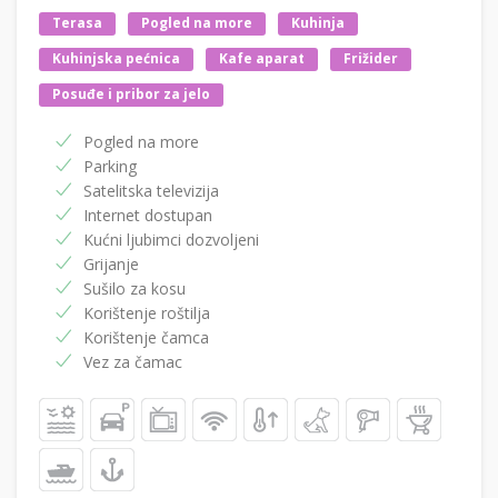
Terasa
Pogled na more
Kuhinja
Kuhinjska pećnica
Kafe aparat
Frižider
Posuđe i pribor za jelo
Pogled na more
Parking
Satelitska televizija
Internet dostupan
Kućni ljubimci dozvoljeni
Grijanje
Sušilo za kosu
Korištenje roštilja
Korištenje čamca
Vez za čamac