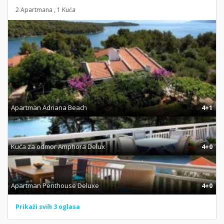
2 Apartmana , 1 Kuća
Apartman Adriana Beach
4+1
Kuća za odmor Amphora Delux
4+0
Apartman Penthouse Deluxe
4+0
Prikaži svih 3 oglasa