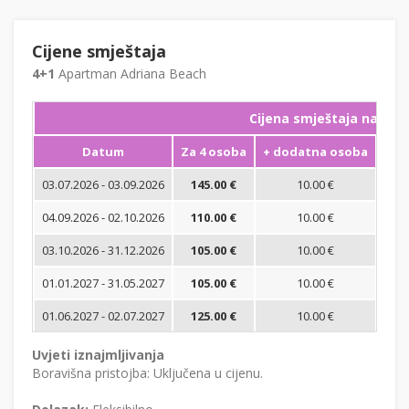
Cijene smještaja
4+1
Apartman Adriana Beach
Cijena smještaja na noć
Datum
Za 4 osoba
+ dodatna osoba
Min
03.07.2026 - 03.09.2026
145.00 €
10.00 €
04.09.2026 - 02.10.2026
110.00 €
10.00 €
03.10.2026 - 31.12.2026
105.00 €
10.00 €
01.01.2027 - 31.05.2027
105.00 €
10.00 €
01.06.2027 - 02.07.2027
125.00 €
10.00 €
Uvjeti iznajmljivanja
Boravišna pristojba: Uključena u cijenu.