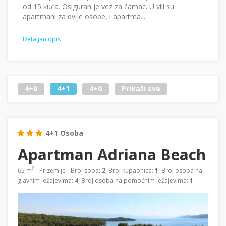
od 15 kuća. Osiguran je vez za čamac. U vili su
apartmani za dvije osobe, i apartma...
Detaljan opis
4+0
4+1
4+0
Prikaži sve
4+1 Osoba
Apartman Adriana Beach
2
65 m
- Prizemlje - Broj soba:
2
, Broj kupaonica:
1
, Broj osoba na
glavnim ležajevima:
4
, Broj osoba na pomoćnim ležajevima:
1