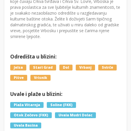
koje čuvaju Crkva tvrđava i Crkva Sv. Lovre, Vrboska je
prava poslastica za sve ljubitelje kulturnih znamenitosti, te
je svakako nezaobilazno odredište u razgledavanju
kulturne baštine otoka. Želite li doživjeti šarm tipičnog
dalmatinskog gradića, te uživati u miru daleko od gradske
vreve, posjetite Vrbosku i prepustite se čarima njene
smirene ljepote.
Odredišta u blizini:
Jelsa
Stari Grad
Dol
Vrbanj
Svirče
Pitve
Vrisnik
Uvale i plaže u blizini:
Plaža Vitarnja
Soline (FKK)
Otok Zečevo (FKK)
Uvala Mudri Dolac
Uvala Basina