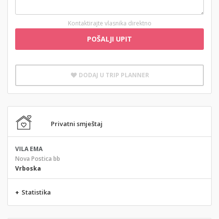
Kontaktirajte vlasnika direktno
POŠALJI UPIT
DODAJ U TRIP PLANNER
Privatni smještaj
VILA EMA
Nova Postica bb
Vrboska
+
Statistika