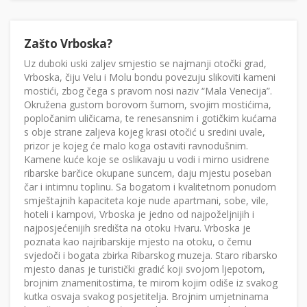
Zašto Vrboska?
Uz duboki uski zaljev smjestio se najmanji otočki grad,
Vrboska, čiju Velu i Molu bondu povezuju slikoviti kameni
mostići, zbog čega s pravom nosi naziv “Mala Venecija”.
Okružena gustom borovom šumom, svojim mostićima,
popločanim uličicama, te renesansnim i gotičkim kućama
s obje strane zaljeva kojeg krasi otočić u sredini uvale,
prizor je kojeg će malo koga ostaviti ravnodušnim.
Kamene kuće koje se oslikavaju u vodi i mirno usidrene
ribarske barčice okupane suncem, daju mjestu poseban
čar i intimnu toplinu. Sa bogatom i kvalitetnom ponudom
smještajnih kapaciteta koje nude apartmani, sobe, vile,
hoteli i kampovi, Vrboska je jedno od najpoželjnijih i
najposjećenijih središta na otoku Hvaru. Vrboska je
poznata kao najribarskije mjesto na otoku, o čemu
svjedoči i bogata zbirka Ribarskog muzeja. Staro ribarsko
mjesto danas je turistički gradić koji svojom ljepotom,
brojnim znamenitostima, te mirom kojim odiše iz svakog
kutka osvaja svakog posjetitelja. Brojnim umjetninama