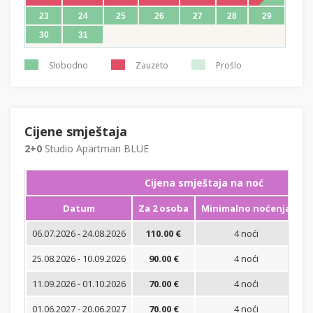
23
24
25
26
27
28
29
30
31
Slobodno
Zauzeto
Prošlo
Cijene smještaja
2+0
Studio Apartman BLUE
Cijena smještaja na noć
Datum
Za 2 osoba
Minimalno noćenja
06.07.2026 - 24.08.2026
110.00 €
4 noći
Bi
25.08.2026 - 10.09.2026
90.00 €
4 noći
Bi
11.09.2026 - 01.10.2026
70.00 €
4 noći
Bi
01.06.2027 - 20.06.2027
70.00 €
4 noći
Bi