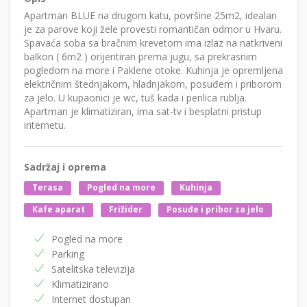
Apartman BLUE na drugom katu, površine 25m2, idealan
je za parove koji žele provesti romantičan odmor u Hvaru.
Spavaća soba sa bračnim krevetom ima izlaz na natkriveni
balkon ( 6m2 ) orijentiran prema jugu, sa prekrasnim
pogledom na more i Paklene otoke. Kuhinja je opremljena
električnim štednjakom, hladnjakom, posuđem i priborom
za jelo. U kupaonici je wc, tuš kada i perilica rublja.
Apartman je klimatiziran, ima sat-tv i besplatni pristup
internetu.
Sadržaj i oprema
Terasa
Pogled na more
Kuhinja
Kafe aparat
Frižider
Posuđe i pribor za jelo
Pogled na more
Parking
Satelitska televizija
Klimatizirano
Internet dostupan