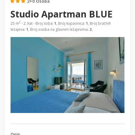
2+0 Osoba
Studio Apartman BLUE
2
25 m
- 2. kat - Broj soba:
1
, Broj kupaonica:
1
, Broj bračnih
ležajeva:
1
, Broj osoba na glavnim ležajevima:
2
,
Opis