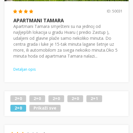
ID: 50031
APARTMANI TAMARA
Apartmani Tamara smješteni su na jednoj od
najljepših lokacija u gradu Hvaru ( predio Zastup ),
udaljeni od glavne plaže samo nekoliko minuta. Do
centra grada i luke je 15-tak minuta lagane šetnje uz
more, ili automobilom za svega nekoiko minuta.Oko 5
minuta hoda od apartmana Tamara nalazi...
Detaljan opis
2+0
2+0
2+0
2+0
2+1
2+0
Prikaži sve