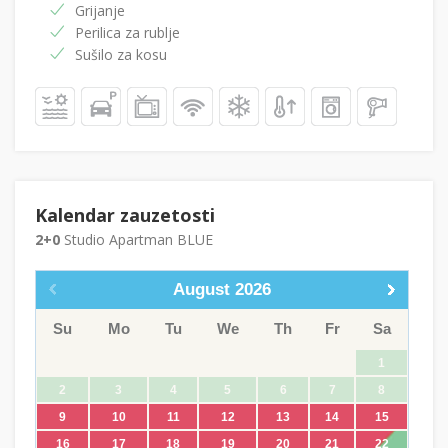
Grijanje
Perilica za rublje
Sušilo za kosu
Kalendar zauzetosti
2+0
Studio Apartman BLUE
August
2026
Su
Mo
Tu
We
Th
Fr
Sa
1
2
3
4
5
6
7
8
9
10
11
12
13
14
15
16
17
18
19
20
21
22