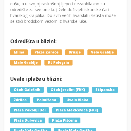
dušu, a u svojoj raskošnoj ljepoti nezaobilazno su
odredište za sve one koji žele doživjeti iskonske čari
hvarskog krajolika. Do svih većih hvarskih izletišta može
se stići brodskom vezom iz hvarske luke.
Odredišta u blizini:
Milna
Plaža Zaraće
Brusje
Velo Grablje
Malo Grablje
Rt Pelegrin
Uvale i plaže u blizini:
Otok Galešnik
Otok Jerolim (FKK)
Stipanska
Ždrilca
Palmižana
Uvala Vlaka
Plaža Pokonji Dol
Plaža Mekićevica (FKK)
Plaža Dubovica
Plaža Pišćena
Uvala Vela Garška
Uvala Mala Garška