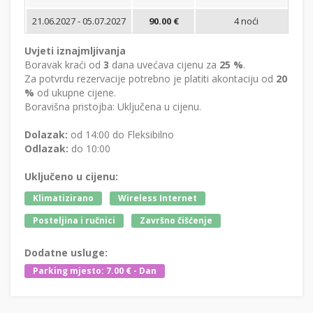
21.06.2027 - 05.07.2027
90.00 €
4 noći
Bi
Uvjeti iznajmljivanja
Boravak kraći od
3
dana uvećava cijenu za
25 %
.
Za potvrdu rezervacije potrebno je platiti akontaciju od
20
%
od ukupne cijene.
Boravišna pristojba: Uključena u cijenu.
Dolazak:
od 14:00 do Fleksibilno
Odlazak:
do 10:00
Uključeno u cijenu:
Klimatizirano
Wireless Internet
Posteljina i ručnici
Završno čišćenje
Dodatne usluge:
Parking mjesto: 7.00 € - Dan