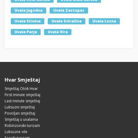
Uvala Jagodna
Uvala Zastupac
Uvala Stiniva
Uvala Sviračina
Uvala Lozna
Uvala Parja
Uvala Vira
Hvar Smještaj
Smještaj Otok Hvar
First minute smještaj
Last minute smještaj
Luksuzni smještaj
Povoljan smještaj
Smještaj u uvalama
Robinzonski turizam
Luksuzne vile
Seoski turizam