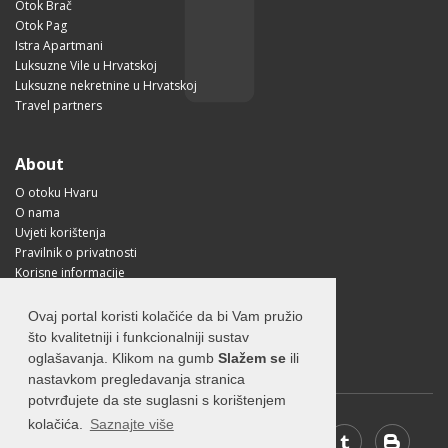
Otok Brač
Otok Pag
Istra Apartmani
Luksuzne Vile u Hrvatskoj
Luksuzne nekretnine u Hrvatskoj
Travel partners
About
O otoku Hvaru
O nama
Uvjeti korištenja
Pravilnik o privatnosti
Korisne informacije
Kako doći na Hvar?
Free Mobile App
Ovaj portal koristi kolačiće da bi Vam pružio
Visit Croatia
što kvalitetniji i funkcionalniji sustav
oglašavanja. Klikom na gumb
Slažem se
ili
nastavkom pregledavanja stranica
potvrđujete da ste suglasni s korištenjem
kolačića.
Saznajte više