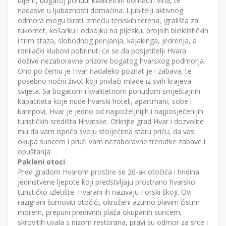
uljem, bogatoj ponudi kvalitetnih domaćih vina, te
nadasve u ljubaznosti domaćina. Ljubitelji aktivnog
odmora mogu birati između teniskih terena, igrališta za
rukomet, košarku i odbojku na pijesku, brojnih biciklističkih
i trim staza, slobodnog penjanja, kajakinga, jedrenja, a
ronilački klubovi pobrinuti će se da posjetitelji Hvara
dožive nezaboravne prizore bogatog hvarskog podmorja.
Ono po čemu je Hvar nadaleko poznat je i zabava, te
posebno noćni život koji privlači mlade iz svih krajeva
svijeta. Sa bogatom i kvalitetnom ponudom smještajnih
kapaciteta koje nude hvarski hoteli, apartmani, sobe i
kampovi, Hvar je jedno od najpoželjnijih i najposjećenijih
turističkih središta Hrvatske. Otkrijte grad Hvar i dozvolite
mu da vam ispriča svoju stoljećima staru priču, da vas
okupa suncem i pruži vam nezaboravne trenutke zabave i
opuštanja.
Pakleni otoci
Pred gradom Hvarom prostire se 20-ak otočića i hridina
jedinstvene ljepote koji predstvljaju prostrano hvarsko
turističko izletište. Hvarani ih nazivaju Forski škoji. Ovi
razigrani šumoviti otočići, okruženi azurno plavim čistim
morem, prepuni predivnih plaža okupanih suncem,
skrovitih uvala s nizom restorana, pravi su odmor za srce i