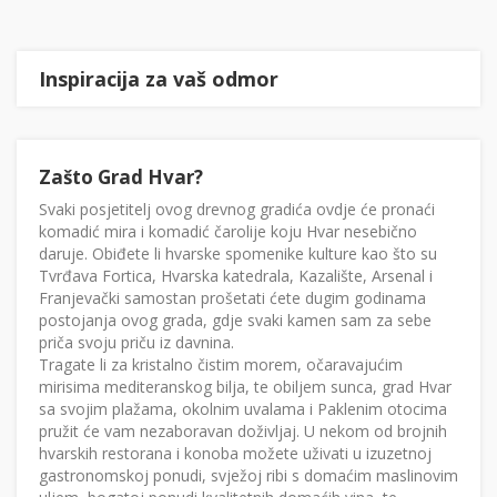
Inspiracija za vaš odmor
Zašto Grad Hvar?
Svaki posjetitelj ovog drevnog gradića ovdje će pronaći
komadić mira i komadić čarolije koju Hvar nesebično
daruje. Obiđete li hvarske spomenike kulture kao što su
Tvrđava Fortica, Hvarska katedrala, Kazalište, Arsenal i
Franjevački samostan prošetati ćete dugim godinama
postojanja ovog grada, gdje svaki kamen sam za sebe
priča svoju priču iz davnina.
Tragate li za kristalno čistim morem, očaravajućim
mirisima mediteranskog bilja, te obiljem sunca, grad Hvar
sa svojim plažama, okolnim uvalama i Paklenim otocima
pružit će vam nezaboravan doživljaj. U nekom od brojnih
hvarskih restorana i konoba možete uživati u izuzetnoj
gastronomskoj ponudi, svježoj ribi s domaćim maslinovim