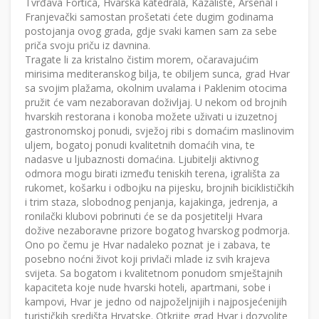
Tvrđava Fortica, Hvarska katedrala, Kazalište, Arsenal i
Franjevački samostan prošetati ćete dugim godinama
postojanja ovog grada, gdje svaki kamen sam za sebe
priča svoju priču iz davnina.
Tragate li za kristalno čistim morem, očaravajućim
mirisima mediteranskog bilja, te obiljem sunca, grad Hvar
sa svojim plažama, okolnim uvalama i Paklenim otocima
pružit će vam nezaboravan doživljaj. U nekom od brojnih
hvarskih restorana i konoba možete uživati u izuzetnoj
gastronomskoj ponudi, svježoj ribi s domaćim maslinovim
uljem, bogatoj ponudi kvalitetnih domaćih vina, te
nadasve u ljubaznosti domaćina. Ljubitelji aktivnog
odmora mogu birati između teniskih terena, igrališta za
rukomet, košarku i odbojku na pijesku, brojnih biciklističkih
i trim staza, slobodnog penjanja, kajakinga, jedrenja, a
ronilački klubovi pobrinuti će se da posjetitelji Hvara
dožive nezaboravne prizore bogatog hvarskog podmorja.
Ono po čemu je Hvar nadaleko poznat je i zabava, te
posebno noćni život koji privlači mlade iz svih krajeva
svijeta. Sa bogatom i kvalitetnom ponudom smještajnih
kapaciteta koje nude hvarski hoteli, apartmani, sobe i
kampovi, Hvar je jedno od najpoželjnijih i najposjećenijih
turističkih središta Hrvatske. Otkrijte grad Hvar i dozvolite