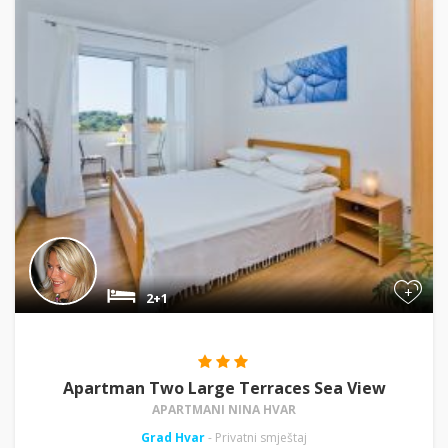
+
2+1
Apartman Two Large Terraces Sea View
APARTMANI NINA HVAR
Grad Hvar
- Privatni smještaj