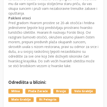
mu da vam ispriča svoju stoljećima staru priču, da vas
okupa suncem i pruži vam nezaboravne trenutke zabave i
opuštanja.
Pakleni otoci
Pred gradom Hvarom prostire se 20-ak otočića i hridina
jedinstvene ljepote koji predstvljaju prostrano hvarsko
turističko izletište. Hvarani ih nazivaju Forski škoji. Ovi
razigrani šumoviti otočići, okruženi azurno plavim čistim
morem, prepuni predivnih plaža okupanih suncem,
skrovitih uvala s nizom restorana, pravi su odmor za srce i
dušu, a u svojoj raskošnoj ljepoti nezaobilazno su
odredište za sve one koji žele doživjeti iskonske čari
hvarskog krajolika. Do svih većih hvarskih izletišta može
se stići brodskom vezom iz hvarske luke.
Odredišta u blizini:
Milna
Plaža Zaraće
Brusje
Velo Grablje
Malo Grablje
Rt Pelegrin