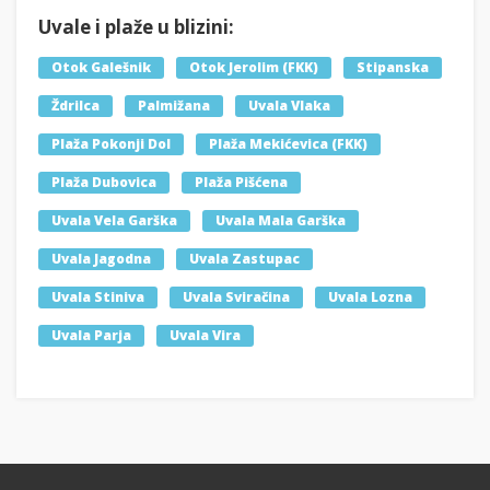
Uvale i plaže u blizini:
Otok Galešnik
Otok Jerolim (FKK)
Stipanska
Ždrilca
Palmižana
Uvala Vlaka
Plaža Pokonji Dol
Plaža Mekićevica (FKK)
Plaža Dubovica
Plaža Pišćena
Uvala Vela Garška
Uvala Mala Garška
Uvala Jagodna
Uvala Zastupac
Uvala Stiniva
Uvala Sviračina
Uvala Lozna
Uvala Parja
Uvala Vira