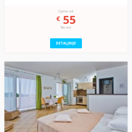
Cijene od:
55
€
Na noć
DETALJNIJE