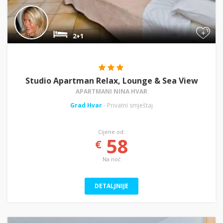
+
2+1
Studio Apartman Relax, Lounge & Sea View
APARTMANI NINA HVAR
Grad Hvar
- Privatni smještaj
Cijene od:
58
€
Na noć
DETALJNIJE