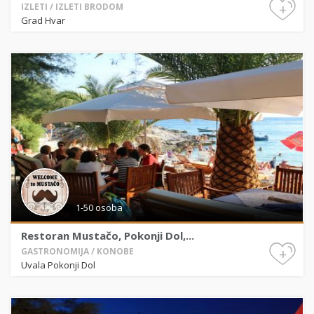
+
IZLETI / IZLETI BRODOM
Grad Hvar
1-50 osoba
Restoran Mustačo, Pokonji Dol,...
+
GASTRONOMIJA / KONOBE
Uvala Pokonji Dol