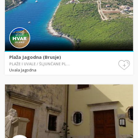
Plaža Jagodna (Brusje)
+
PLAŽE I UVALE / ŠLJUNČANE PL...
Uvala Jagodna