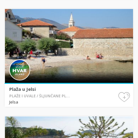
Plaža u Jelsi
+
PLAŽE I UVALE / ŠLJUNČANE PL...
Jelsa