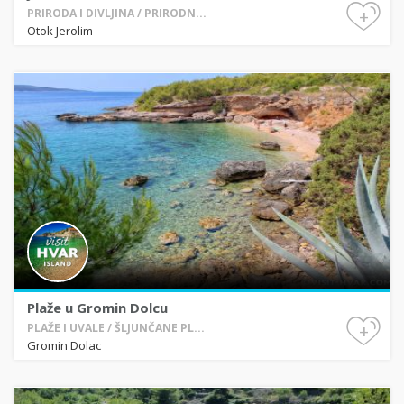
+
PRIRODA I DIVLJINA / PRIRODN...
Otok Jerolim
Plaže u Gromin Dolcu
+
PLAŽE I UVALE / ŠLJUNČANE PL...
Gromin Dolac