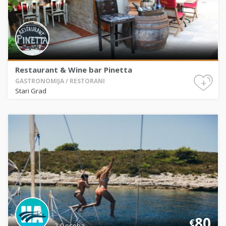
Restaurant & Wine bar Pinetta
+
GASTRONOMIJA / RESTORANI
Stari Grad
80
€
2-0 osoba