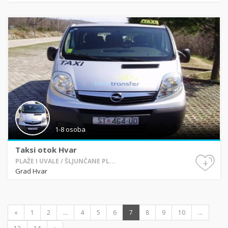
1-8 osoba
Taksi otok Hvar
+
PLAŽE I UVALE / ŠLJUNČANE PL...
Grad Hvar
«
1
2
...
4
5
6
7
8
9
10
...