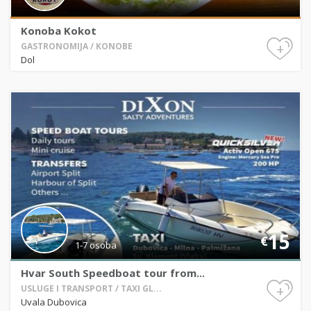
Konoba Kokot
+
GASTRONOMIJA / KONOBE
Dol
15
€
1-7 osoba
Hvar South Speedboat tour from...
+
USLUGE I TRANSPORT / TAXI GL...
Uvala Dubovica