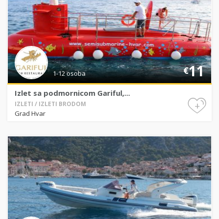
11
€
1-12 osoba
Izlet sa podmornicom Gariful,...
+
IZLETI / IZLETI BRODOM
Grad Hvar