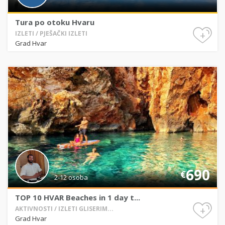
Tura po otoku Hvaru
+
IZLETI / PJEŠAČKI IZLETI
Grad Hvar
690
€
2-12 osoba
TOP 10 HVAR Beaches in 1 day t...
+
AKTIVNOSTI / IZLETI GLISERIM...
Grad Hvar