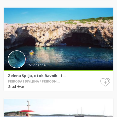
2-12 osoba
Zelena špilja, otok Ravnik - I...
+
PRIRODA I DIVLJINA / PRIRODN...
Grad Hvar