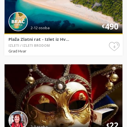
490
€
2-12 osoba
Plaža Zlatni rat - Izlet iz Hv...
+
IZLETI / IZLETI BRODOM
Grad Hvar
22
€
2-0 osoba