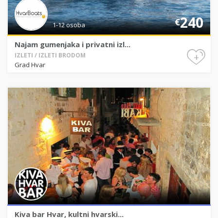
240
€
1-12 osoba
Najam gumenjaka i privatni izl...
+
IZLETI / IZLETI BRODOM
Grad Hvar
Kiva bar Hvar, kultni hvarski...