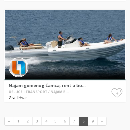
Najam gumenog čamca, rent a bo...
+
USLUGE I TRANSPORT / NAJAM B...
Grad Hvar
«
1
2
3
4
5
6
7
8
9
»