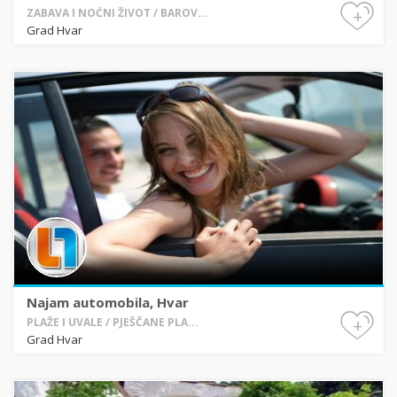
+
ZABAVA I NOĆNI ŽIVOT / BAROV...
Grad Hvar
Najam automobila, Hvar
+
PLAŽE I UVALE / PJEŠČANE PLA...
Grad Hvar