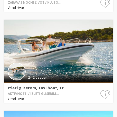
+
ZABAVA I NOĆNI ŽIVOT / KLUBO...
Grad Hvar
2-12 osoba
Izleti gliserom, Taxi boat, Tr...
+
AKTIVNOSTI / IZLETI GLISERIM...
Grad Hvar