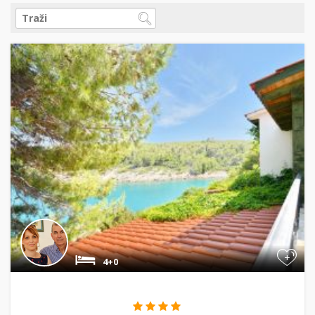
+
4+0