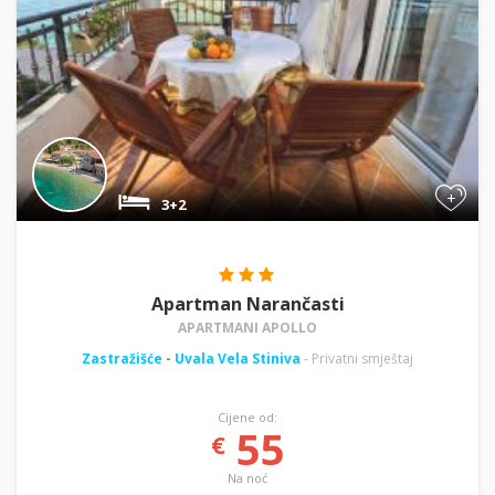
+
3+2
Apartman Narančasti
APARTMANI APOLLO
Zastražišće
-
Uvala Vela Stiniva
- Privatni smještaj
Cijene od:
55
€
Na noć