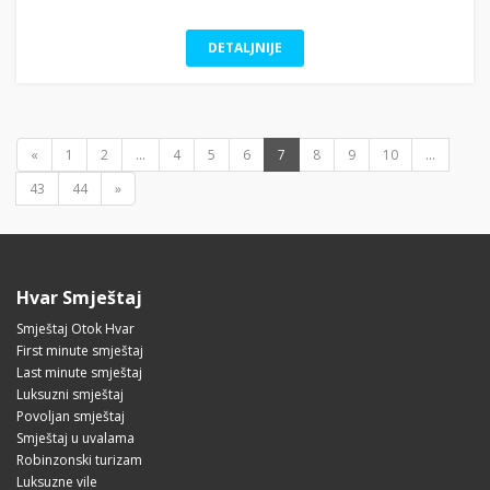
DETALJNIJE
«
1
2
...
4
5
6
7
8
9
10
...
43
44
»
Hvar Smještaj
Smještaj Otok Hvar
First minute smještaj
Last minute smještaj
Luksuzni smještaj
Povoljan smještaj
Smještaj u uvalama
Robinzonski turizam
Luksuzne vile