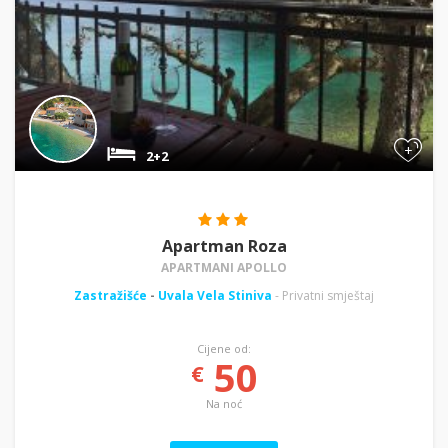
+
2+2
Apartman Roza
APARTMANI APOLLO
Zastražišće
-
Uvala Vela Stiniva
- Privatni smještaj
Cijene od:
50
€
Na noć