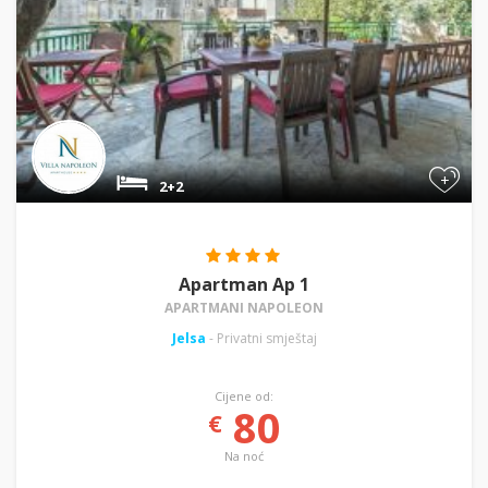
+
2+2
Apartman Ap 1
APARTMANI NAPOLEON
Jelsa
- Privatni smještaj
Cijene od:
80
€
Na noć