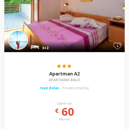
+
3+2
Apartman A2
APARTMANI BALIĆ
Ivan Dolac
- Privatni smještaj
Cijene od:
60
€
Na noć