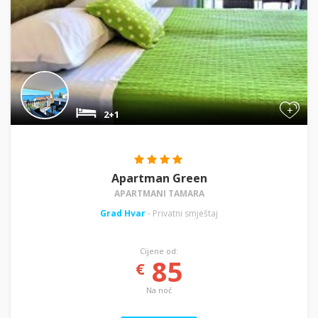
+
2+1
Apartman Green
APARTMANI TAMARA
Grad Hvar
- Privatni smještaj
Cijene od:
85
€
Na noć