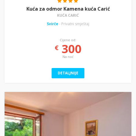
Kuća za odmor Kamena kuća Carić
KUĆA CARIĆ
Svirče
- Privatni smještaj
Cijene od:
300
€
Na noć
DETALJNIJE