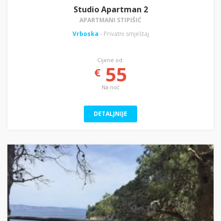
Studio Apartman 2
APARTMANI STIPIŠIĆ
Vrboska
- Privatni smještaj
Cijene od:
55
€
Na noć
DETALJNIJE