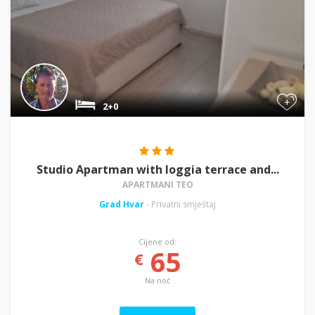
+
2+0
Studio Apartman with loggia terrace and...
APARTMANI TEO
Grad Hvar
- Privatni smještaj
Cijene od:
65
€
Na noć