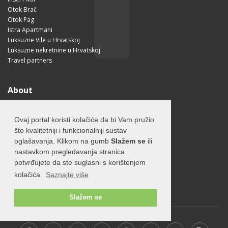
Otok Brač
Otok Pag
Istra Apartmani
Luksuzne Vile u Hrvatskoj
Luksuzne nekretnine u Hrvatskoj
Travel partners
About
O otoku Hvaru
O nama
Ovaj portal koristi kolačiće da bi Vam pružio
Uvjeti korištenja
što kvalitetniji i funkcionalniji sustav
Pravilnik o privatnosti
oglašavanja. Klikom na gumb
Slažem se
ili
Korisne informacije
nastavkom pregledavanja stranica
Kako doći na Hvar?
potvrđujete da ste suglasni s korištenjem
Free Mobile App
kolačića.
Saznajte više
Visit Croatia
Slažem se