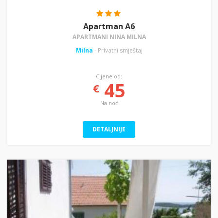
Apartman A6
APARTMANI NINA MILNA
Milna
- Privatni smještaj
Cijene od:
45
€
Na noć
DETALJNIJE