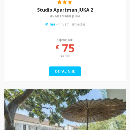
Studio Apartman JUKA 2
APARTMANI JUKA
Milna
- Privatni smještaj
Cijene od:
75
€
Na noć
DETALJNIJE