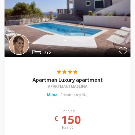
+
2+2
Apartman Luxury apartment
APARTMANI MASLINA
Milna
- Privatni smještaj
Cijene od:
150
€
Na noć