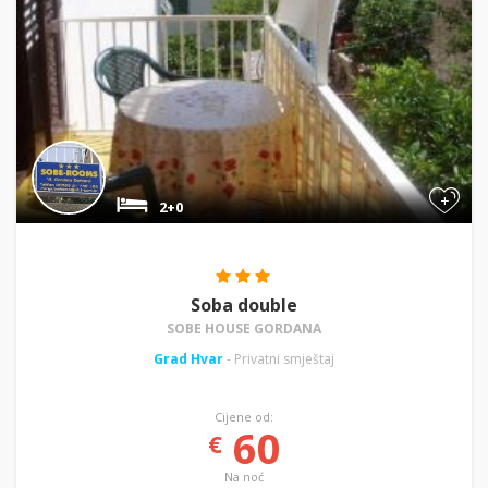
+
2+0
Soba double
SOBE HOUSE GORDANA
Grad Hvar
- Privatni smještaj
Cijene od:
60
€
Na noć