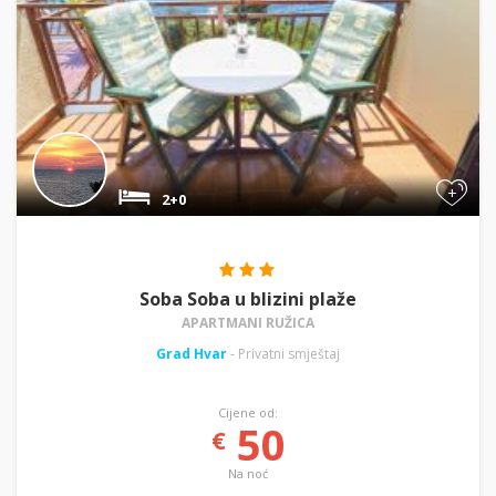
+
2+0
Soba Soba u blizini plaže
APARTMANI RUŽICA
Grad Hvar
- Privatni smještaj
Cijene od:
50
€
Na noć