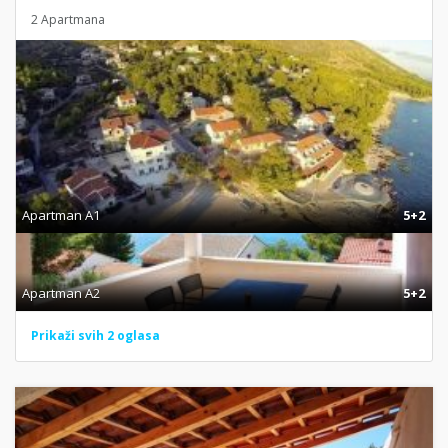
2 Apartmana
Apartman A1
5+2
Apartman A2
5+2
Prikaži svih 2 oglasa