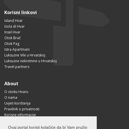
Korisni linkovi
Island Hvar
Isola di Hvar
Insel Hvar
Otok Brač
Otok Pag
Istra Apartmani
Luksuzne Vile u Hrvatskoj
Luksuzne nekretnine u Hrvatskoj
Travel partners
About
O otoku Hvaru
O nama
Uvjeti korištenja
Pravilnik o privatnosti
Korisne informacije
Kako doći na Hvar?
Free Mobile App
Ovaj portal koristi kolačiće da bi Vam pružio