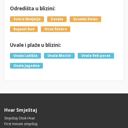
Odredišta u blizini:
Sveta Nedjelja
Zavala
Gromin Dolac
Bojanić Bad
Otok Šćedro
Uvale i plaže u blizini:
Uvala Lučišća
Uvala Mostir
Uvala Veli porat
Uvala Jagodna
Hvar Smještaj
Smještaj Otok Hvar
First minute smještaj