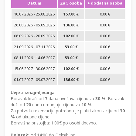
Datum
Za 5 osoba
+ dodatna osoba
Min
10.07.2026 - 25.08.2026
157.00 €
0.00 €
26.08.2026 - 05.09.2026
136.00 €
0.00 €
06.09.2026 - 20.09.2026
102.00 €
0.00 €
21.09.2026 - 07.11.2026
53.00 €
0.00 €
08.11.2026 - 14.06.2027
53.00 €
0.00 €
15.06.2027 - 30.06.2027
102.00 €
0.00 €
01.07.2027 - 09.07.2027
136.00 €
0.00 €
Uvjeti iznajmljivanja
Boravak kraći od
7
dana uvećava cijenu za
30 %
. Boravak
duži od
20
dana umanjuje cijenu za
10 %
.
Za potvrdu rezervacije potrebno je platiti akontaciju od
30
%
od ukupne cijene.
Boravišna pristojba: 1.00€ po osobi dnevno.
Dolazak:
od 14:00 do Fleksibilno