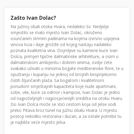
Zašto Ivan Dolac?
Na južnoj obali otoka Hvara, nedaleko Sv. Nedjelje
smjestilo se malo mjesto Ivan Dolac, okruženo
osunčanim strmim padinama na kojima izvrsno uspijeva
vinova loza i daje grožđe od kojeg nastaju nadaleko
poznata kvalitetna vina. Dojmljive su kamene kuće Ivan
Dolca, primjeri tipične dalmatinske arhitekture, a osim u
dalmatinskom ambijentu i dobrim vinima, ovdje ćete
svakako uživati u mirisima bogate mediteranske flore, te u
opuštanju i kupanju na jednoj od brojnih besprijekorno
čistih šljunčanih plaža. Sa bogatom i kvalitetnom
ponudom smještajnih kapaciteta koje nude apartmani,
sobe, vile, kuće za odmor i kampovi, Ivan Dolac je jedno
od najpoželjnijih i najposjećenijih središta na otoku Hvaru.
Do Ivan Dolca može se stići cestom koja od Jelse vodi
preko Pitava kroz tunel na južnu obalu Hvara. U mjestu
postoji nekoliko restorana i dućan, a za ostale potrebe tu
je najbliže veće mjesto Jelsa.