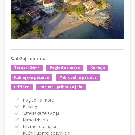
Sadržaj i oprema
2
Terasa: 20m
Pogled na more
Kuhinja
Kuhinjska pećnica
Mikrovalna pećnica
Frižider
Posuđe i pribor za jelo
Pogled na more
Parking
Satelitska televizija
Klimatizirano
Internet dostupan
Kućni ljubimci dozvoljeni