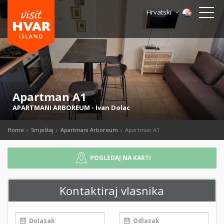
Hrvatski
Apartman A1
APARTMANI ARBOREUM
-
Ivan Dolac
Home
Smještaj
Apartmani Arboreum
Apartman A1
POGLEDAJ NA KARTI
Kontaktiraj vlasnika