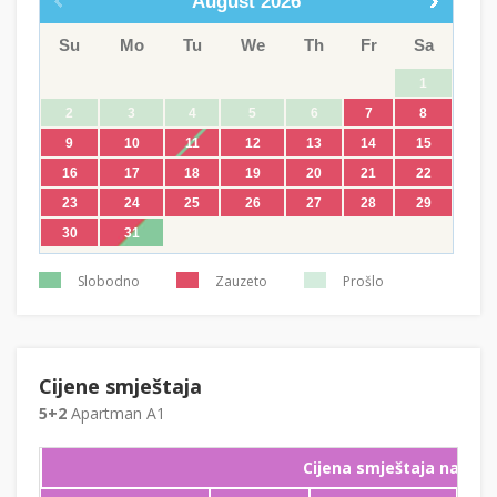
August
2026
Su
Mo
Tu
We
Th
Fr
Sa
1
2
3
4
5
6
7
8
9
10
11
12
13
14
15
16
17
18
19
20
21
22
23
24
25
26
27
28
29
30
31
Slobodno
Zauzeto
Prošlo
Cijene smještaja
5+2
Apartman A1
Cijena smještaja na noć