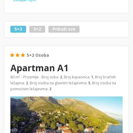
5+2
5+2
Prikaži sve
5+2 Osoba
Apartman A1
2
80 m
- Prizemlje - Broj soba:
2
, Broj kupaonica:
1
, Broj bračnih
ležajeva:
2
, Broj osoba na glavnim ležajevima:
5
, Broj osoba na
pomoćnim ležajevima:
2