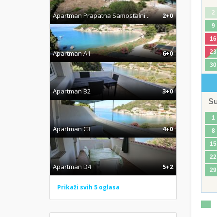
2
Apartman Prapatna Samostalni...
2+0
9
16
23
Apartman A1
6+0
30
Apartman B2
3+0
S
1
Apartman C3
4+0
8
15
22
Apartman D4
5+2
29
Prikaži svih 5 oglasa