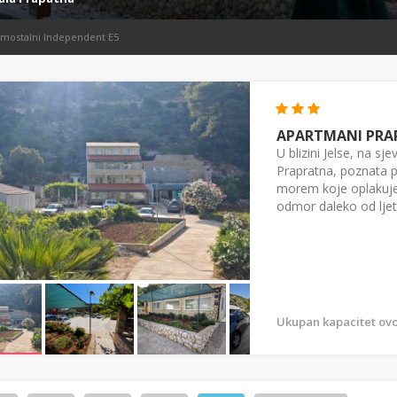
mostalni Independent E5
APARTMANI PRA
U blizini Jelse, na sj
Prapratna, poznata po
morem koje oplakuje 
odmor daleko od ljet
Ukupan kapacitet ovo