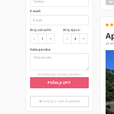
6+
E-mail:
Broj odraslih:
Broj djece:
Ap
2
47 m
Vaša poruka:
Kontaktirajte vlasnika direktno
POŠALJI UPIT
DODAJ U TRIP PLANNER