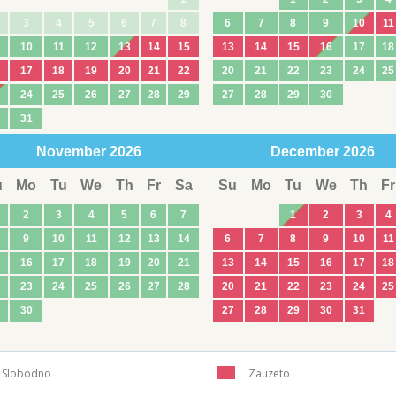
3
4
5
6
7
8
6
7
8
9
10
11
10
11
12
13
14
15
13
14
15
16
17
18
17
18
19
20
21
22
20
21
22
23
24
25
24
25
26
27
28
29
27
28
29
30
31
November
2026
December
2026
u
Mo
Tu
We
Th
Fr
Sa
Su
Mo
Tu
We
Th
Fr
2
3
4
5
6
7
1
2
3
4
9
10
11
12
13
14
6
7
8
9
10
11
16
17
18
19
20
21
13
14
15
16
17
18
23
24
25
26
27
28
20
21
22
23
24
25
30
27
28
29
30
31
Slobodno
Zauzeto