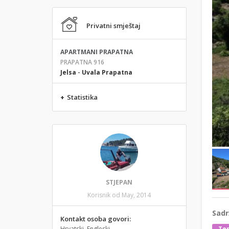
Privatni smještaj
APARTMANI PRAPATNA
PRAPATNA 916
Jelsa
-
Uvala Prapatna
+
Statistika
STJEPAN
Korisnik od May, 2014
Sadr
Kontakt osoba govori:
Hrvatski, Engleski
Ter