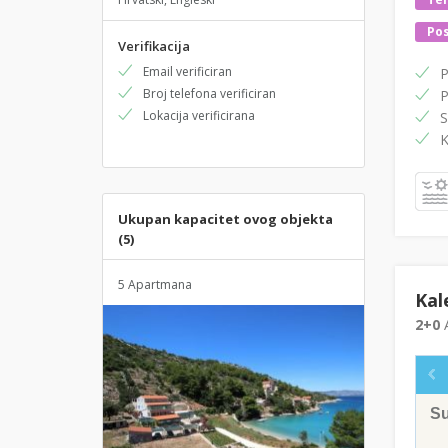
Pos
Verifikacija
Email verificiran
P
Broj telefona verificiran
P
Lokacija verificirana
S
K
Ukupan kapacitet ovog objekta
(5)
5 Apartmana
Kal
2+0
A
S