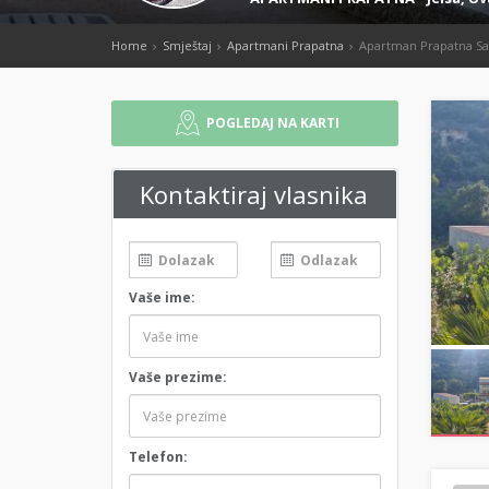
Home
Smještaj
Apartmani Prapatna
Apartman Prapatna Sa
POGLEDAJ NA KARTI
Kontaktiraj vlasnika
Vaše ime:
Vaše prezime:
Telefon: