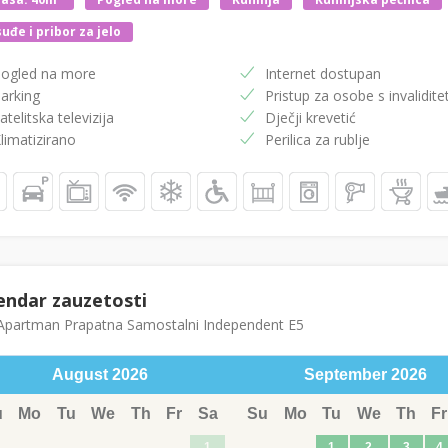
uđe i pribor za jelo
ogled na more
Internet dostupan
arking
Pristup za osobe s invalidit
atelitska televizija
Dječji krevetić
limatizirano
Perilica za rublje
endar zauzetosti
partman Prapatna Samostalni Independent E5
August
2026
September
2026
u
Mo
Tu
We
Th
Fr
Sa
Su
Mo
Tu
We
Th
Fr
1
1
2
3
4