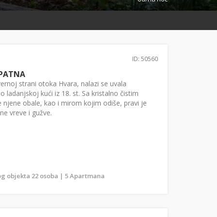
ID: 50560
PATNA
evernoj strani otoka Hvara, nalazi se uvala
 ladanjskoj kući iz 18. st. Sa kristalno čistim
njene obale, kao i mirom kojim odiše, pravi je
ne vreve i gužve.
g objekta 22 osoba | 5 Apartmana