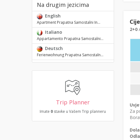
Na drugim jezicima
English
Cij
Apartment Prapatna Samostalni In...
2+0
A
Italiano
Appartamento Prapatna Samostalni...
Deutsch
Ferienwohnung Prapatna Samostaln...
Trip Planner
Uvje
Za po
Imate
0
stavke u Vašem Trip planneru
Borav
Dola
Odla