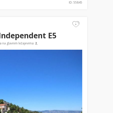
ID: 55845
+
Independent E5
a na glavnim ležajevima:
2
,