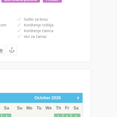
Sušilo za kosu
etom
Korištenje roštilja
Korištenje čamca
Vez za čamac
October
2026
Sa
Su
Mo
Tu
We
Th
Fr
Sa
5
1
2
3