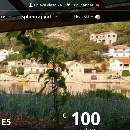
Prijava vlasnika
Trip Planner
(
0
)
ure
Isplaniraj put
Hrvatski
100
€
 E5
od/na noć