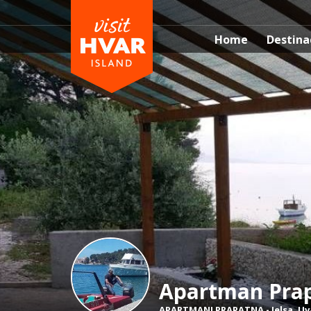
Home
Destina
Apartman Prap
APARTMANI PRAPATNA
-
Jelsa
,
Uv