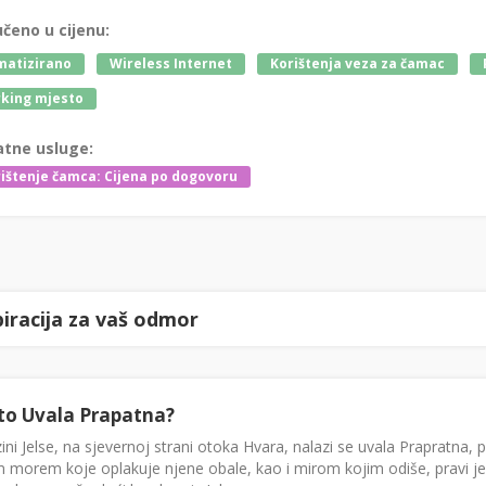
učeno u cijenu:
matizirano
Wireless Internet
Korištenja veza za čamac
king mjesto
tne usluge:
ištenje čamca: Cijena po dogovoru
piracija za vaš odmor
to Uvala Prapatna?
zini Jelse, na sjevernoj strani otoka Hvara, nalazi se uvala Prapratna, p
m morem koje oplakuje njene obale, kao i mirom kojim odiše, pravi je