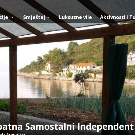
cije
Smještaj
Luksuzne vile
Aktivnosti i T
atna Samostalni Independent
ala Prapatna