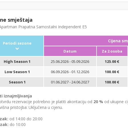
ene smještaja
partman Prapatna Samostalni Independent E5
Cijena sm
Periodi sezone
Datum
Za 2 osoba
High Season 1
25.06.2026 - 05.09.2026
125.00 €
Low Season 1
06.09.2026 - 01.12.2026
100.00 €
Season 1
01.06.2027 - 24.06.2027
100.00 €
ti iznajmljivanja
tvrdu rezervacije potrebno je platiti akontaciju od
20 %
od ukupne ci
išna pristojba: Uključena u cijenu.
zak:
od 14:00 do 20:00
zak:
do 10:00