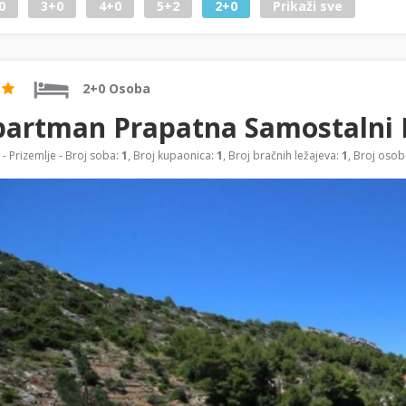
0
3+0
4+0
5+2
2+0
Prikaži sve
2+0 Osoba
artman Prapatna Samostalni 
- Prizemlje - Broj soba:
1
, Broj kupaonica:
1
, Broj bračnih ležajeva:
1
, Broj osob