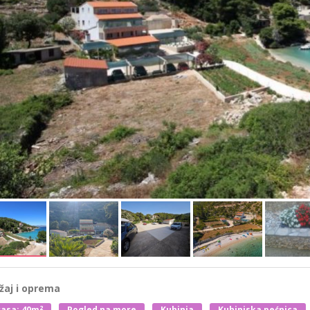
žaj i oprema
2
asa: 40m
Pogled na more
Kuhinja
Kuhinjska pećnica