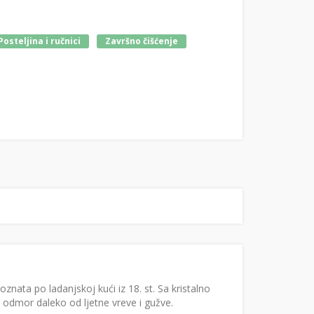
Posteljina i ručnici
Završno čišćenje
oznata po ladanjskoj kući iz 18. st. Sa kristalno
 odmor daleko od ljetne vreve i gužve.