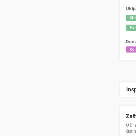
Uklj
Kli
Par
Doda
Kor
Ins
Zaš
U bli
čisti