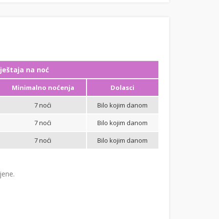
ještaja na noć
Minimalno noćenja
Dolasci
7 noći
Bilo kojim danom
7 noći
Bilo kojim danom
7 noći
Bilo kojim danom
jene.