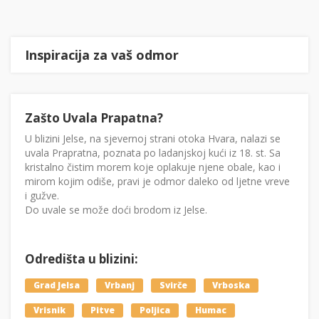
Inspiracija za vaš odmor
Zašto Uvala Prapatna?
U blizini Jelse, na sjevernoj strani otoka Hvara, nalazi se
uvala Prapratna, poznata po ladanjskoj kući iz 18. st. Sa
kristalno čistim morem koje oplakuje njene obale, kao i
mirom kojim odiše, pravi je odmor daleko od ljetne vreve
i gužve.
Do uvale se može doći brodom iz Jelse.
Odredišta u blizini:
Grad Jelsa
Vrbanj
Svirče
Vrboska
Vrisnik
Pitve
Poljica
Humac