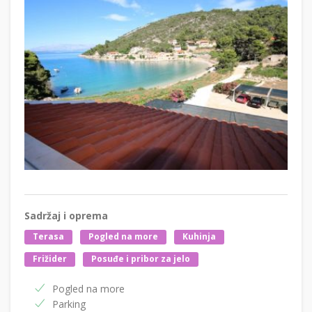
Sadržaj i oprema
Terasa
Pogled na more
Kuhinja
Frižider
Posuđe i pribor za jelo
Pogled na more
Parking