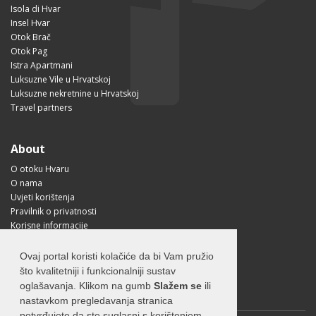
Isola di Hvar
Insel Hvar
Otok Brač
Otok Pag
Istra Apartmani
Luksuzne Vile u Hrvatskoj
Luksuzne nekretnine u Hrvatskoj
Travel partners
About
O otoku Hvaru
O nama
Uvjeti korištenja
Pravilnik o privatnosti
Korisne informacije
Kako doći na Hvar?
Free Mobile App
Ovaj portal koristi kolačiće da bi Vam pružio
Visit Croatia
što kvalitetniji i funkcionalniji sustav
oglašavanja. Klikom na gumb
Slažem se
ili
nastavkom pregledavanja stranica
potvrđujete da ste suglasni s korištenjem