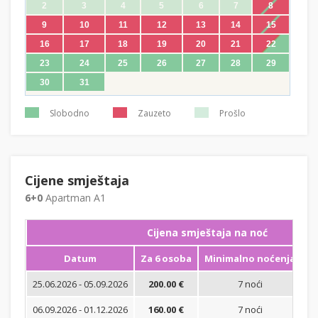
2
3
4
5
6
7
8
9
10
11
12
13
14
15
16
17
18
19
20
21
22
23
24
25
26
27
28
29
30
31
Slobodno
Zauzeto
Prošlo
Cijene smještaja
6+0
Apartman A1
Cijena smještaja na noć
Datum
Za 6 osoba
Minimalno noćenja
25.06.2026 - 05.09.2026
200.00 €
7 noći
Bi
06.09.2026 - 01.12.2026
160.00 €
7 noći
Bi