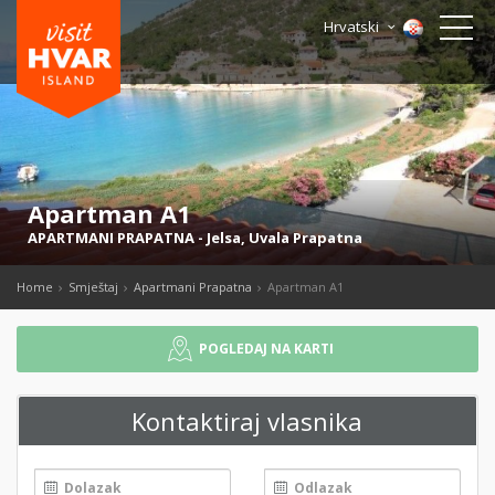
Hrvatski
Apartman A1
APARTMANI PRAPATNA
-
Jelsa
,
Uvala Prapatna
Home
Smještaj
Apartmani Prapatna
Apartman A1
POGLEDAJ NA KARTI
Kontaktiraj vlasnika