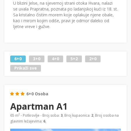
U blizini Jelse, na sjevernoj strani otoka Hvara, nalazi
se uvala Prapratna, poznata po ladanjskoj kući iz 18. st.
Sa kristalno čistim morem koje oplakuje njene obale,
kao i mirom kojim odiše, pravi je odmor daleko od
ljetne vreve i gužve.
6+0
3+0
4+0
5+2
2+0
Prikaži sve
6+0 Osoba
Apartman A1
2
65 m
- Potkrovlje - Broj soba:
3
, Broj kupaonica:
2
, Broj osoba na
glavnim ležajevima:
6
,