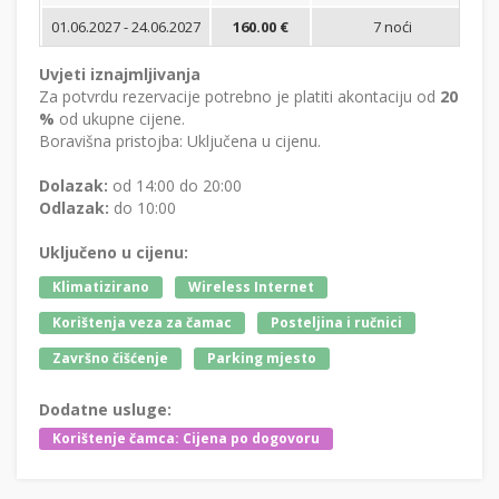
01.06.2027 - 24.06.2027
160.00 €
7 noći
Bi
Uvjeti iznajmljivanja
Za potvrdu rezervacije potrebno je platiti akontaciju od
20
%
od ukupne cijene.
Boravišna pristojba: Uključena u cijenu.
Dolazak:
od 14:00 do 20:00
Odlazak:
do 10:00
Uključeno u cijenu:
Klimatizirano
Wireless Internet
Korištenja veza za čamac
Posteljina i ručnici
Završno čišćenje
Parking mjesto
Dodatne usluge:
Korištenje čamca: Cijena po dogovoru