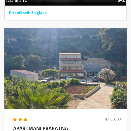
Apartman D4
5+2
Prikaži svih 5 oglasa
ID: 50560
APARTMANI PRAPATNA