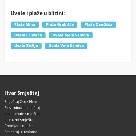
Uvale i plaže u blizini:
Plaža Mina
Plaža Grebišće
Plaža Zenčišća
Uvala Crikvica
Uvala Mala Stiniva
Uvala Zečija
Uvala Vela Stiniva
Hvar Smještaj
Smještaj Otok Hvar
First minute smještaj
Last minute smještaj
Luksuzni smještaj
Povoljan smještaj
Smještaj u uvalama