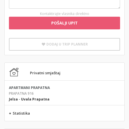
Kontaktirajte vlasnika direktno
POŠALJI UPIT
DODAJ U TRIP PLANNER
Privatni smještaj
APARTMANI PRAPATNA
PRAPATNA 916
Jelsa
-
Uvala Prapatna
+
Statistika