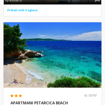
Apartman D
2+0
Prikaži svih 5 oglasa
ID: 50797
APARTMANI PETARCICA BEACH