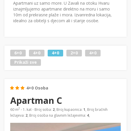
Apartmani uz samo more. U Zavali na otoku Hvaru
iznajmljujemo apartmane direktno na moru i samo
10m od prekrasne plaže i mora. Izvanredna lokacija,
idealno za obitelji s djecom ali i starije osobe.
6+0
4+0
4+0
2+0
4+0
Prikaži sve
4+0 Osoba
Apartman C
2
60 m
- 1. kat - Broj soba:
2
, Broj kupaonica:
1
, Broj bračnih
ležajeva:
2
, Broj osoba na glavnim ležajevima:
4
,