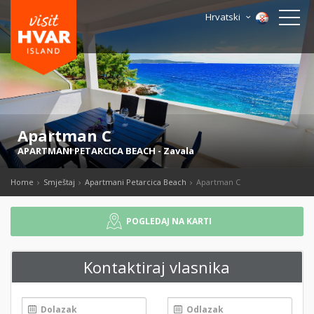
Hrvatski
Apartman C
APARTMANI PETARCICA BEACH
-
Zavala
Home
Smještaj
Apartmani Petarcica Beach
Apartman C
POGLEDAJ NA KARTI
Kontaktiraj vlasnika