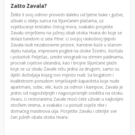
Zašto Zavala?
Želite li svoj odmor provesti daleko od ljetne buke i gužve,
uživati u obilju sunca na šljunčanim plažama, uz
svjetlucanje kristalno čistog mora, svakako posjetite
Zavalu smještenu na južnoj obali otoka Hvara do koje se
dolazi tunelom iz sela Pitve. U svojoj raskošnoj ljepoti
Zavala nudi nezaboravne prizore. Kamene kuće u starom
dijelu naselja, impresivni pogled na otoke Šćedro, Korčulu
i poluotok Pelješac, uredni vinogradi na strmim padinama,
procvali cvjetovi oleandra, kao i brojne šljunčane plaže
koje se uz obalu Zavale nižu jedna za drugom, samo su
djelić doživljaja kojeg ovo mjesto nudi. Sa bogatom i
kvalitetnom ponudom smještajnih kapaciteta koje nude
apartmani, sobe, vile, kuće za odmor i kampovi, Zavala je
jedno od najpoželjnijih i najposjećenijih središta na otoku
Hvaru. U restoranima Zavale moći ćete uživati u najboljim
otočkim vinima, a svakako i u ponudi svježe ribe i
domaćeg maslinova ulja. Posjetite Zavalu i otkrijte sve
čari južnih obala otoka Hvara.