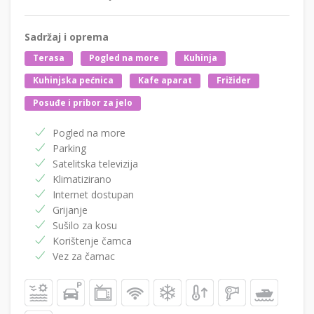
Sadržaj i oprema
Terasa
Pogled na more
Kuhinja
Kuhinjska pećnica
Kafe aparat
Frižider
Posuđe i pribor za jelo
Pogled na more
Parking
Satelitska televizija
Klimatizirano
Internet dostupan
Grijanje
Sušilo za kosu
Korištenje čamca
Vez za čamac