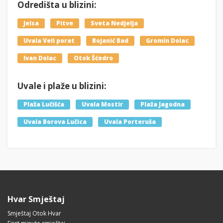
Odredišta u blizini:
Jelsa
Pitve
Sveta Nedjelja
Uvala Veli porat
Bojanić Bad
Gromin Dolac
Ivan Dolac
Otok Šćedro
Uvale i plaže u blizini:
Plaža Lučišća
Uvala Mostir
Plaža Jagodna
Uvala Borova Lučica
Uvala Porteruša
Hvar Smještaj
Smještaj Otok Hvar