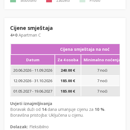
Slobodno
Zauzeto
Prošlo
Cijene smještaja
4+0
Apartman C
Cijena smještaja na noć
Datum
Za 4 osoba
Minimalno noćenja
20.06.2026 - 11.09.2026
240.00 €
7 noći
Bi
12.09.2026 - 31.10.2026
185.00 €
7 noći
Bi
01.05.2027 - 19.06.2027
185.00 €
7 noći
Bi
Uvjeti iznajmljivanja
Boravak duži od
14
dana umanjuje cijenu za
10 %
.
Boravišna pristojba: Uključena u cijenu.
Dolazak:
Fleksibilno