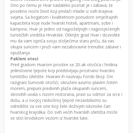
Ono po čemu je Hvar nadaleko poznat je i zabava, te
posebno noćni život koji privlači mlade iz svih krajeva
svijeta. Sa bogatom i kvalitetnom ponudom smještajnih
kapaciteta koje nude hvarski hoteli, apartmani, sobe i
kampovi, Hvar je jedno od najpoželjnijih i najposjećenijih
turističkih središta Hrvatske. Otkrijte grad Hvar i dozvolite
mu da vam ispriča svoju stoljećima staru priču, da vas
okupa suncem i pruži vam nezaboravne trenutke zabave i
opuštanja.
Pakleni otoci
Pred gradom Hvarom prostire se 20-ak otočića i hridina
jedinstvene ljepote koji predstvljaju prostrano hvarsko
turističko izletište. Hvarani ih nazivaju Forski škoji. Ovi
razigrani šumoviti otočići, okruženi azurno plavim čistim
morem, prepuni predivnih plaža okupanih suncem,
skrovitih uvala s nizom restorana, pravi su odmor za srce i
dušu, a u svojoj raskošnoj ljepoti nezaobilazno su
odredište za sve one koji žele doživjeti iskonske čari
hvarskog krajolika. Do svih većih hvarskih izletišta može
se stići brodskom vezom iz hvarske luke.