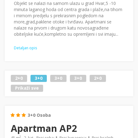
Objekt se nalazi na samom ulazu u grad Hvar,5 -10
minuta laganog hoda od centra grada i plaže,na tihom
i mirnom predjelu s prekrasnim pogledom na
more,grad,paklene otoke i tvrđavu. Apartmani se
nalaze na prvom i drugom katu novosagrađene
obiteljske kuće,kompletno su opremljeni i svi imaju...
Detaljan opis
2+0
3+0
3+0
3+0
2+0
Prikaži sve
3+0 Osoba
Apartman AP2
2
45 m
- 2. kat - Broj soba:
1
, Broj kupaonica:
1
, Broj bračnih