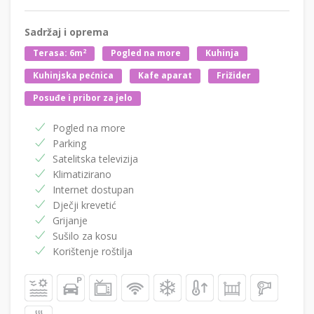
Sadržaj i oprema
2
Terasa: 6m
Pogled na more
Kuhinja
Kuhinjska pećnica
Kafe aparat
Frižider
Posuđe i pribor za jelo
Pogled na more
Parking
Satelitska televizija
Klimatizirano
Internet dostupan
Dječji krevetić
Grijanje
Sušilo za kosu
Korištenje roštilja