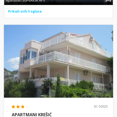
Apartman SUPERIOR AP5
3+0
Prikaži svih 5 oglasa
ID: 50025
APARTMANI KREŠIĆ