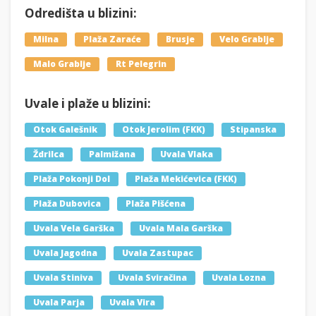
Odredišta u blizini:
Milna
Plaža Zaraće
Brusje
Velo Grablje
Malo Grablje
Rt Pelegrin
Uvale i plaže u blizini:
Otok Galešnik
Otok Jerolim (FKK)
Stipanska
Ždrilca
Palmižana
Uvala Vlaka
Plaža Pokonji Dol
Plaža Mekićevica (FKK)
Plaža Dubovica
Plaža Pišćena
Uvala Vela Garška
Uvala Mala Garška
Uvala Jagodna
Uvala Zastupac
Uvala Stiniva
Uvala Sviračina
Uvala Lozna
Uvala Parja
Uvala Vira