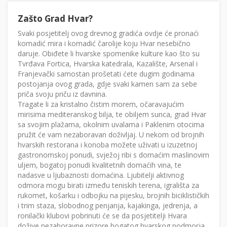
Zašto Grad Hvar?
Svaki posjetitelj ovog drevnog gradića ovdje će pronaći
komadić mira i komadić čarolije koju Hvar nesebično
daruje. Obiđete li hvarske spomenike kulture kao što su
Tvrđava Fortica, Hvarska katedrala, Kazalište, Arsenal i
Franjevački samostan prošetati ćete dugim godinama
postojanja ovog grada, gdje svaki kamen sam za sebe
priča svoju priču iz davnina.
Tragate li za kristalno čistim morem, očaravajućim
mirisima mediteranskog bilja, te obiljem sunca, grad Hvar
sa svojim plažama, okolnim uvalama i Paklenim otocima
pružit će vam nezaboravan doživljaj. U nekom od brojnih
hvarskih restorana i konoba možete uživati u izuzetnoj
gastronomskoj ponudi, svježoj ribi s domaćim maslinovim
uljem, bogatoj ponudi kvalitetnih domaćih vina, te
nadasve u ljubaznosti domaćina. Ljubitelji aktivnog
odmora mogu birati između teniskih terena, igrališta za
rukomet, košarku i odbojku na pijesku, brojnih biciklističkih
i trim staza, slobodnog penjanja, kajakinga, jedrenja, a
ronilački klubovi pobrinuti će se da posjetitelji Hvara
dožive nezaboravne prizore bogatog hvarskog podmorja.