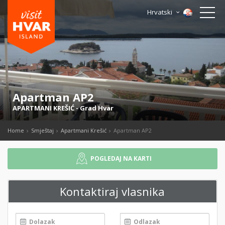
Hrvatski
Apartman AP2
APARTMANI KREŠIĆ
-
Grad Hvar
Home
Smještaj
Apartmani Krešić
Apartman AP2
POGLEDAJ NA KARTI
Kontaktiraj vlasnika