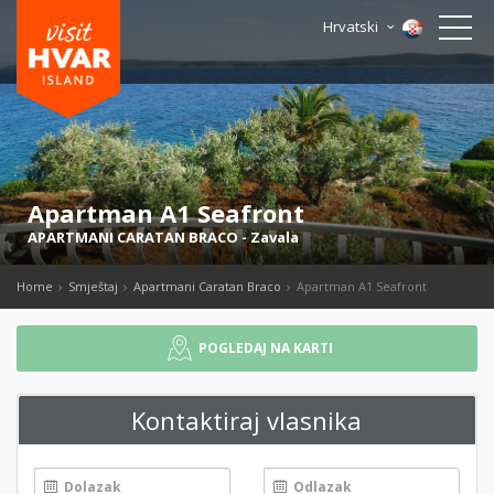
Hrvatski
Apartman A1 Seafront
APARTMANI CARATAN BRACO
-
Zavala
Home
Smještaj
Apartmani Caratan Braco
Apartman A1 Seafront
POGLEDAJ NA KARTI
Kontaktiraj vlasnika