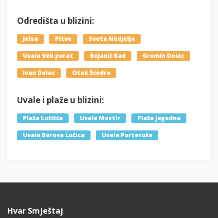
Odredišta u blizini:
Jelsa
Pitve
Sveta Nedjelja
Uvala Veli porat
Bojanić Bad
Gromin Dolac
Ivan Dolac
Otok Šćedro
Uvale i plaže u blizini:
Plaža Lučišća
Uvala Mostir
Plaža Jagodna
Uvala Borova Lučica
Uvala Porteruša
Hvar Smještaj