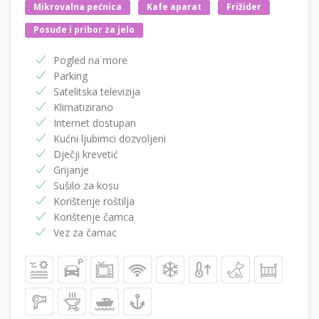
Mikrovalna pećnica
Kafe aparat
Frižider
Posuđe i pribor za jelo
Pogled na more
Parking
Satelitska televizija
Klimatizirano
Internet dostupan
Kućni ljubimci dozvoljeni
Dječji krevetić
Grijanje
Sušilo za kosu
Korištenje roštilja
Korištenje čamca
Vez za čamac