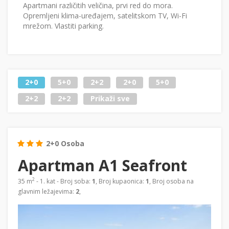
Apartmani različitih veličina, prvi red do mora.
Opremljeni klima-uređajem, satelitskom TV, Wi-Fi
mrežom. Vlastiti parking.
2+0
5+0
2+2
2+0
5+0
2+2
2+2
Prikaži sve
2+0 Osoba
Apartman A1 Seafront
2
35 m
- 1. kat - Broj soba:
1
, Broj kupaonica:
1
, Broj osoba na
glavnim ležajevima:
2
,