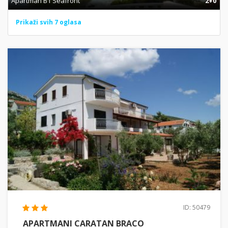
Apartman B1 Seafront
2+0
Prikaži svih 7 oglasa
ID: 50479
APARTMANI CARATAN BRACO