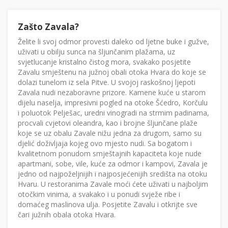
Zašto Zavala?
Želite li svoj odmor provesti daleko od ljetne buke i gužve,
uživati u obilju sunca na šljunčanim plažama, uz
svjetlucanje kristalno čistog mora, svakako posjetite
Zavalu smještenu na južnoj obali otoka Hvara do koje se
dolazi tunelom iz sela Pitve. U svojoj raskošnoj ljepoti
Zavala nudi nezaboravne prizore. Kamene kuće u starom
dijelu naselja, impresivni pogled na otoke Šćedro, Korčulu
i poluotok Pelješac, uredni vinogradi na strmim padinama,
procvali cvjetovi oleandra, kao i brojne šljunčane plaže
koje se uz obalu Zavale nižu jedna za drugom, samo su
djelić doživljaja kojeg ovo mjesto nudi. Sa bogatom i
kvalitetnom ponudom smještajnih kapaciteta koje nude
apartmani, sobe, vile, kuće za odmor i kampovi, Zavala je
jedno od najpoželjnijih i najposjećenijih središta na otoku
Hvaru. U restoranima Zavale moći ćete uživati u najboljim
otočkim vinima, a svakako i u ponudi svježe ribe i
domaćeg maslinova ulja. Posjetite Zavalu i otkrijte sve
čari južnih obala otoka Hvara.