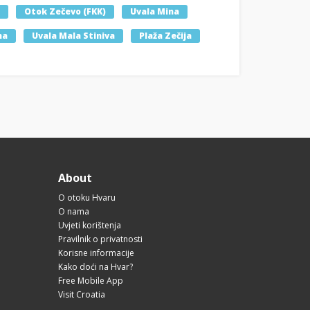
Otok Zečevo (FKK)
Uvala Mina
na
Uvala Mala Stiniva
Plaža Zečija
About
O otoku Hvaru
O nama
Uvjeti korištenja
Pravilnik o privatnosti
Korisne informacije
Kako doći na Hvar?
Free Mobile App
Visit Croatia