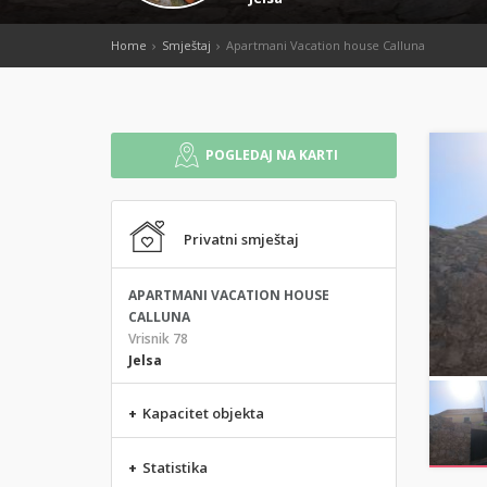
Home
Smještaj
Apartmani Vacation house Calluna
POGLEDAJ NA KARTI
Privatni smještaj
APARTMANI VACATION HOUSE
CALLUNA
Vrisnik 78
Jelsa
+
Kapacitet objekta
+
Statistika