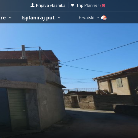
Prijava vlasnika
Trip Planner
(
0
)
ure
Isplaniraj put
Hrvatski