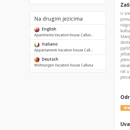
Zaš
U sre
Na drugim jezicima
ponud
najpo
English
kultu
Apartments Vacation house Callun...
Marij
desti
Italiano
pješč
Appartamenti Vacation house Call...
jelša
Deutsch
jelim
ideal
Wohnungen Vacation house Calluna
rat u
plesa
Odre
Vrb
Uval