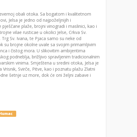
sjevernoj obali otoka. Sa bogatom i kvalitetnom
, Jelsa je jedno od najpoželjnijih i
pješčane plaže, brojni vinogradi i maslinici, kao i
ojne vilae rusticae u okolici Jelse, Crkva Sv.
 ), Trg Sv. Ivana, te Pjaca samo su neke od
ok su brojne okolne uvale sa svojim primamljivim
nca i čistog mora. U slikovitim ambijentima
kog podneblja, brižljivo spravljenim tradicionalnim
arskim vinima. Smještena u sredini otoka, Jelsa je
 Vrisnik, Svirče, Pitve, kao i poznatu plažu Zlatni
dne šetnje uz more, dok će oni željni zabave i
Humac