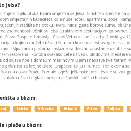
to Jelsa?
dišnjem dijelu otoka Hvara smjestila se Jelsa, turističko središte na 
om smještajnih kapaciteta koje nude hoteli, apartmani, sobe i kampovi
sjećenijih središta na otoku Hvaru. Mirisi guste borove šume, obližnje 
rne znamenitosti učinili su Jelsu atraktivnom destinacijom za odmor. Br
e, Crkva Gospe od zdravlja, Civitas Vetus Ielsae ( stari jelšanski grad
nacija u kojima možete uživati šetnjom kroz povijest ovog mjesta, d
anim i šljunčanim plažama zaslužne za dnevno opuštanje uz obilje su
nskih restorana i konoba svakako ćete uživati u plodovima mediterans
a od svježe ribe s domaćim maslinovim uljem i nadasve kvalitetnim hv
no polazište za brojne izlete: Grapčevu špilju i Humac, Tor, okolna sela
 Bolu na otoku Braču. Pomalo svježe jelšanske noći idealne su za ugo
 svakako uživati u glazbi brojnih jelšanskih kafića i barova.
dišta u blizini:
anj
Svirče
Vrboska
Vrisnik
Pitve
Poljica
e i plaže u blizini: