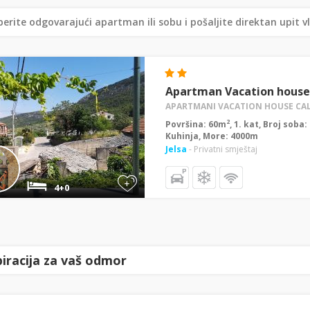
erite odgovarajući apartman ili sobu i pošaljite direktan upit v
Apartman Vacation house
APARTMANI VACATION HOUSE CA
2
Površina: 60m
, 1. kat, Broj soba
Kuhinja, More: 4000m
Jelsa
- Privatni smještaj
+
4+0
piracija za vaš odmor