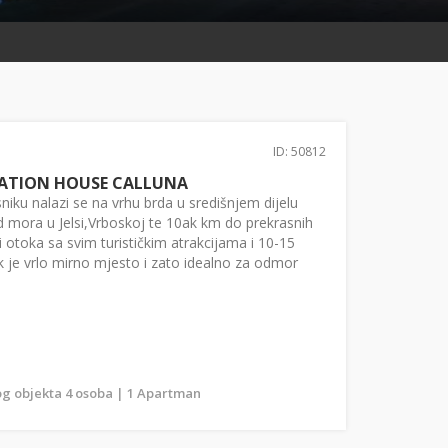
ID: 50812
ATION HOUSE CALLUNA
niku nalazi se na vrhu brda u središnjem dijelu
 mora u Jelsi,Vrboskoj te 10ak km do prekrasnih
i otoka sa svim turističkim atrakcijama i 10-15
k je vrlo mirno mjesto i zato idealno za odmor
.
g objekta 4 osoba | 1 Apartman