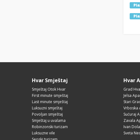
Pla
Pla
Hvar Smještaj
Hvar 
Smještaj Otok Hvar
Grad Hva
First minute smještaj
Jelsa Apa
Last minute smještaj
Stari Gr
Luksuzni smještaj
Vrboska 
Povoljan smještaj
Sućuraj 
Smještaj u uvalama
Zavala A
Robinzonski turizam
Ivan Dol
Luksuzne vile
Sveta Ne
Seoski turizam