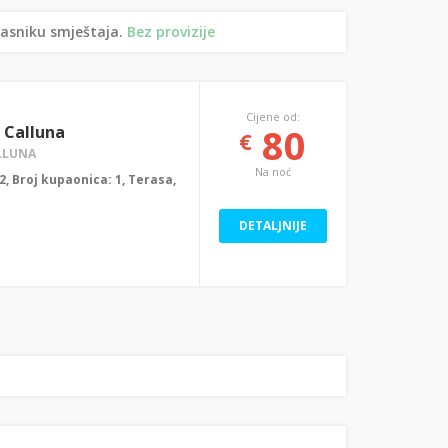
lasniku smještaja.
Bez provizije
Cijene od:
80
 Calluna
€
LLUNA
Na noć
: 2, Broj kupaonica: 1, Terasa,
DETALJNIJE