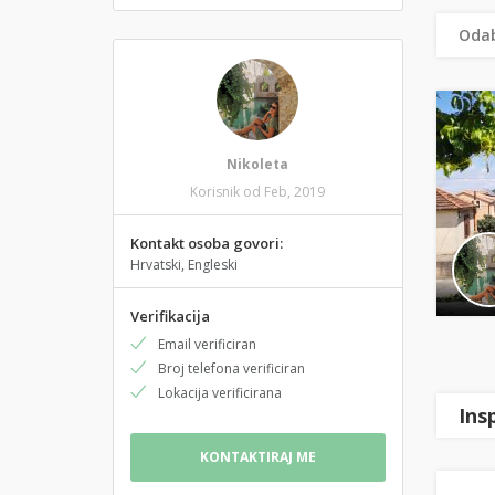
Odab
Nikoleta
Korisnik od Feb, 2019
Kontakt osoba govori:
Hrvatski, Engleski
Verifikacija
Email verificiran
Broj telefona verificiran
Lokacija verificirana
Ins
KONTAKTIRAJ ME