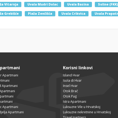
ža Vitarnja
Uvala Mudri Dolac
Uvala Basina
Soline (FKK)
ža Grebišće
Plaža Zenčišća
Uvala Crikvica
Uvala Prapat
Apartmani
Korisni linkovi
r Apartmani
Island Hvar
rtmani
Isola di Hvar
ad Apartmani
Insel Hvar
Apartmani
Otok Brač
Apartmani
Otok Pag
partmani
Istra Apartmani
ac Apartmani
Luksuzne Vile u Hrvatskoj
djelja Apartmani
Luksuzne nekretnine u Hrvatskoj
Travel partners