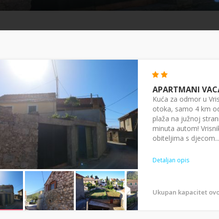
APARTMANI VAC
Kuća za odmor u Vris
otoka, samo 4 km od
plaža na južnoj stran
minuta autom! Vrisni
obiteljima s djecom..
Detaljan opis
Ukupan kapacitet ovo