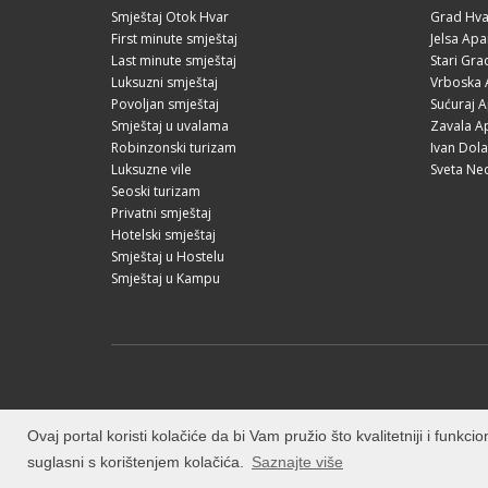
Smještaj Otok Hvar
Grad Hva
First minute smještaj
Jelsa Apa
Last minute smještaj
Stari Gr
Luksuzni smještaj
Vrboska 
Povoljan smještaj
Sućuraj 
Smještaj u uvalama
Zavala A
Robinzonski turizam
Ivan Dol
Luksuzne vile
Sveta Ne
Seoski turizam
Privatni smještaj
Hotelski smještaj
Smještaj u Hostelu
Smještaj u Kampu
Ovaj portal koristi kolačiće da bi Vam pružio što kvalitetniji i funk
suglasni s korištenjem kolačića.
Saznajte više