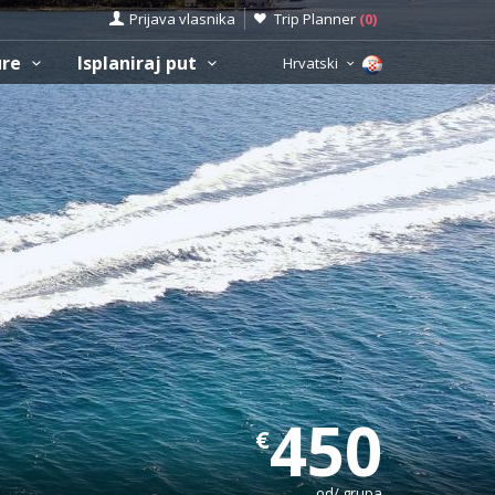
Prijava vlasnika
Trip Planner
(
0
)
ure
Isplaniraj put
Hrvatski
450
€
od/ grupa