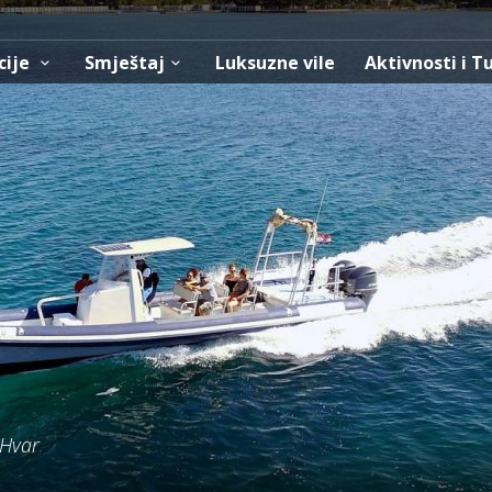
cije
Smještaj
Luksuzne vile
Aktivnosti i T
- Hvar