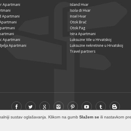
r Apartmani
Island Hvar
rtmani
Isola di Hvar
ad Apartmani
Insel Hvar
Apartmani
Otok Brač
Apartmani
Otok Pag
partmani
Istra Apartmani
ac Apartmani
Luksuzne Vile u Hrvatskoj
djelja Apartmani
Luksuzne nekretnine u Hrvatskoj
Travel partners
cionalniji sustav oglašavanja. Klikom na gumb
Slažem se
ili nastavkom pre
© 2026 Visit-Hvar.com - All rights reserved