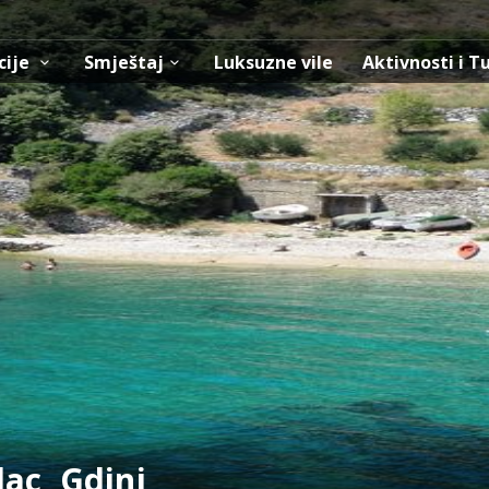
cije
Smještaj
Luksuzne vile
Aktivnosti i T
lac, Gdinj