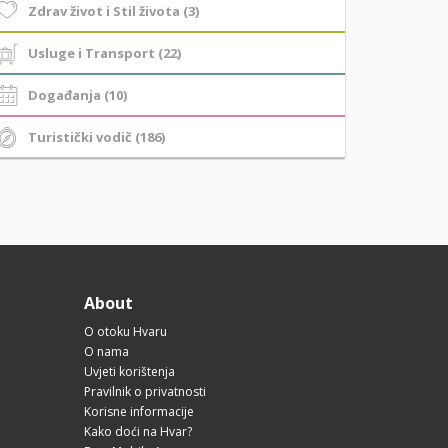
Zdrav život i Stil života (3)
Usluge i Transport (22)
Događanja (10)
Turistički vodič (186)
About
O otoku Hvaru
O nama
Uvjeti korištenja
Pravilnik o privatnosti
Korisne informacije
Kako doći na Hvar?