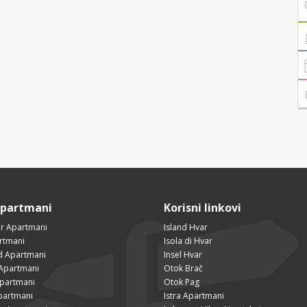
Apartmani
Korisni linkovi
r Apartmani
Island Hvar
rtmani
Isola di Hvar
ad Apartmani
Insel Hvar
Apartmani
Otok Brač
Apartmani
Otok Pag
partmani
Istra Apartmani