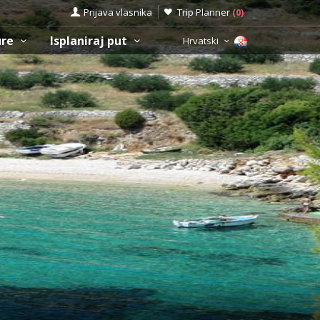
Prijava vlasnika
Trip Planner
(
0
)
ure
Isplaniraj put
Hrvatski