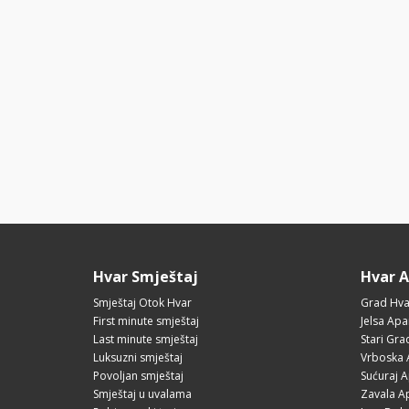
Hvar Smještaj
Hvar 
Smještaj Otok Hvar
Grad Hva
First minute smještaj
Jelsa Apa
Last minute smještaj
Stari Gr
Luksuzni smještaj
Vrboska 
Povoljan smještaj
Sućuraj 
Smještaj u uvalama
Zavala A