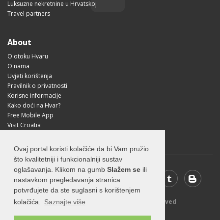
Luksuzne nekretnine u Hrvatskoj
Travel partners
About
O otoku Hvaru
O nama
Uvjeti korištenja
Pravilnik o privatnosti
Korisne informacije
Kako doći na Hvar?
Free Mobile App
Visit Croatia
Ovaj portal koristi kolačiće da bi Vam pružio
što kvalitetniji i funkcionalniji sustav
oglašavanja. Klikom na gumb
Slažem se
ili
nastavkom pregledavanja stranica
potvrđujete da ste suglasni s korištenjem
© 2026 Visit-Hvar.com - All rights reserved
kolačića.
Saznajte više