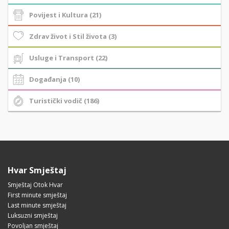
Povijest i Kultura (21)
Zdrav život i Stil života (3)
Usluge i Transport (22)
Događanja (10)
Turistički vodič (186)
Hvar Smještaj
Smještaj Otok Hvar
First minute smještaj
Last minute smještaj
Luksuzni smještaj
Povoljan smještaj