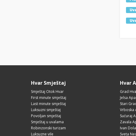
Uva
Uva
Hvar Smještaj
Hvar 
Smještaj Otok Hvar
Grad Hva
First minute smještaj
Jelsa Apa
Last minute smještaj
Stari Gr
Luksuzni smještaj
Vrboska 
Povoljan smještaj
Sućuraj 
Smještaj u uvalama
Zavala A
Robinzonski turizam
Ivan Dol
Luksuzne vile
Sveta Ne