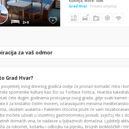
Kuhinja, More: 50m
Grad Hvar
- Privatni smještaj
+
2+0
piracija za vaš odmor
to Grad Hvar?
 posjetitelj ovog drevnog gradića ovdje će pronaći komadić mira i ko
arske spomenike kulture kao što su Tvrđava Fortica, Hvarska katedrala
tati ćete dugim godinama postojanja ovog grada, gdje svaki kamen sa
te li za kristalno čistim morem, očaravajućim mirisima mediteranskog
ama, okolnim uvalama i Paklenim otocima pružit će vam nezaboravan d
ba možete uživati u izuzetnoj gastronomskoj ponudi, svježoj ribi s 
tetnih domaćih vina, te nadasve u ljubaznosti domaćina. Ljubitelji ak
išta za rukomet, košarku i odbojku na pijesku, brojnih biciklističkih i 