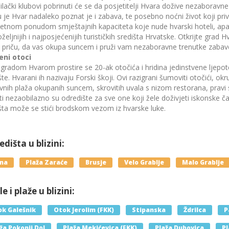
ilački klubovi pobrinuti će se da posjetitelji Hvara dožive nezabora
je Hvar nadaleko poznat je i zabava, te posebno noćni život koji privl
tetnom ponudom smještajnih kapaciteta koje nude hvarski hoteli, apa
željnijih i najposjećenijih turističkih središta Hrvatske. Otkrijte grad
 priču, da vas okupa suncem i pruži vam nezaboravne trenutke zabave
eni otoci
gradom Hvarom prostire se 20-ak otočića i hridina jedinstvene ljepote
ište. Hvarani ih nazivaju Forski škoji. Ovi razigrani šumoviti otočići, 
vnih plaža okupanih suncem, skrovitih uvala s nizom restorana, pravi 
ti nezaobilazno su odredište za sve one koji žele doživjeti iskonske ča
išta može se stići brodskom vezom iz hvarske luke.
dišta u blizini:
lna
Plaža Zaraće
Brusje
Velo Grablje
Malo Grablje
e i plaže u blizini:
k Galešnik
Otok Jerolim (FKK)
Stipanska
Ždrilca
P
ža Pokonji Dol
Plaža Mekićevica (FKK)
Plaža Dubovica
Pl