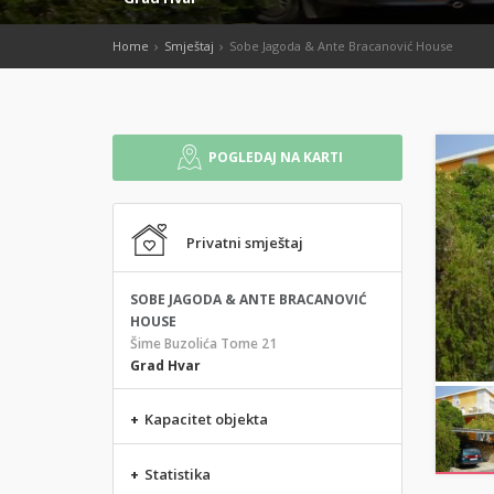
Home
Smještaj
Sobe Jagoda & Ante Bracanović House
POGLEDAJ NA KARTI
Privatni smještaj
SOBE JAGODA & ANTE BRACANOVIĆ
HOUSE
Šime Buzolića Tome 21
Grad Hvar
+
Kapacitet objekta
+
Statistika