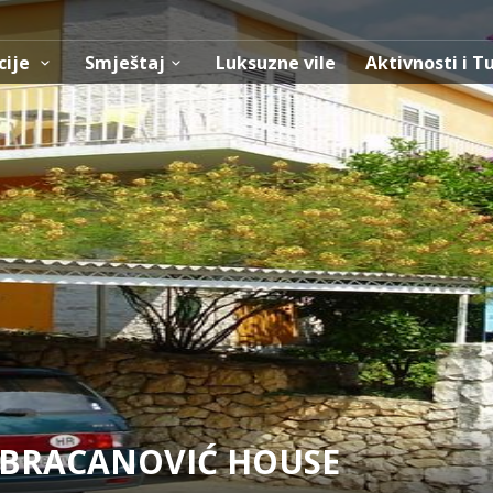
cije
Smještaj
Luksuzne vile
Aktivnosti i T
 BRACANOVIĆ HOUSE