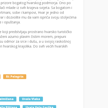
vne prizore bogatog hvarskog podmorja. Ono po
ači mlade iz svih krajeva svijeta. Sa bogatom i
rtmani, sobe i kampovi, Hvar je jedno od
 Hvar i dozvolite mu da vam ispriča svoju stoljećima
 i opuštanja.
 koji predstvljaju prostrano hvarsko turističko
okruženi azurno plavim čistim morem, prepuni
su odmor za srce i dušu, a u svojoj raskošnoj
ri hvarskog krajolika. Do svih većih hvarskih
Rt Pelegrin
almižana
Uvala Vlaka
aža Pišćena
Uvala Vela Garška