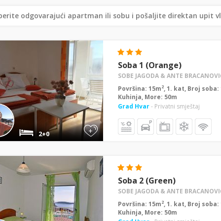
erite odgovarajući apartman ili sobu i pošaljite direktan upit v
Soba 1 (Orange)
SOBE JAGODA & ANTE BRACANOVI
2
Površina: 15m
, 1. kat, Broj soba
Kuhinja, More: 50m
Grad Hvar
- Privatni smještaj
+
2+0
Soba 2 (Green)
SOBE JAGODA & ANTE BRACANOVI
2
Površina: 15m
, 1. kat, Broj soba
Kuhinja, More: 50m