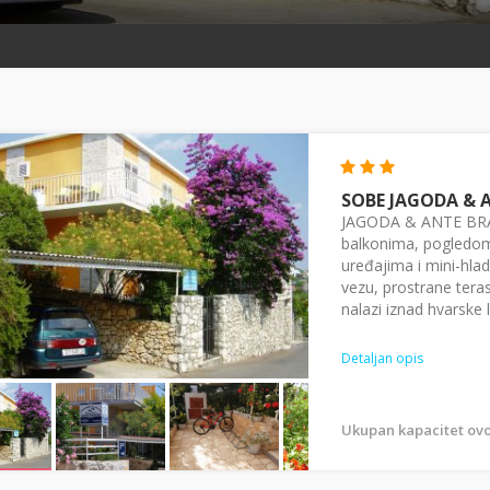
SOBE JAGODA & 
JAGODA & ANTE BRA
balkonima, pogledom
uređajima i mini-hlad
vezu, prostrane teras
nalazi iznad hvarske lu
Detaljan opis
Ukupan kapacitet ovo