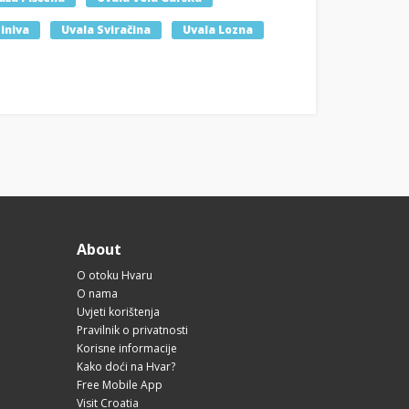
iniva
Uvala Sviračina
Uvala Lozna
About
O otoku Hvaru
O nama
Uvjeti korištenja
Pravilnik o privatnosti
Korisne informacije
Kako doći na Hvar?
Free Mobile App
Visit Croatia