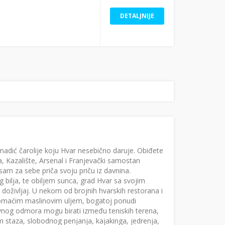
DETALJNIJE
madić čarolije koju Hvar nesebično daruje. Obiđete
, Kazalište, Arsenal i Franjevački samostan
m za sebe priča svoju priču iz davnina.
 bilja, te obiljem sunca, grad Hvar sa svojim
oživljaj. U nekom od brojnih hvarskih restorana i
domaćim maslinovim uljem, bogatoj ponudi
tivnog odmora mogu birati između teniskih terena,
trim staza, slobodnog penjanja, kajakinga, jedrenja,