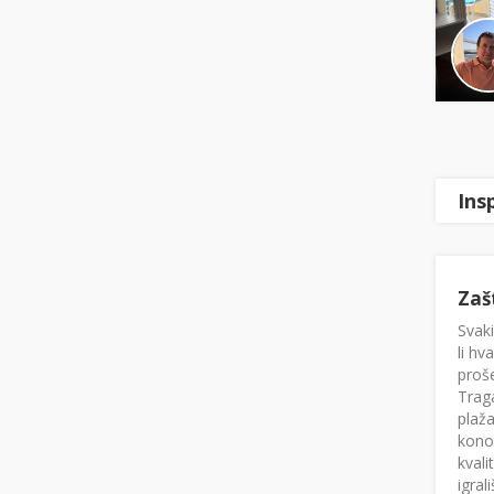
Ins
Zaš
Svaki
li hv
proše
Traga
plaž
kono
kvali
igral