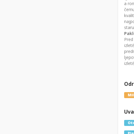
a ron
čemu 
kvali
najpo
staru
Pakl
Pred 
izlet
predi
ljepo
izlet
Odre
Mi
Uval
Oto
Pla