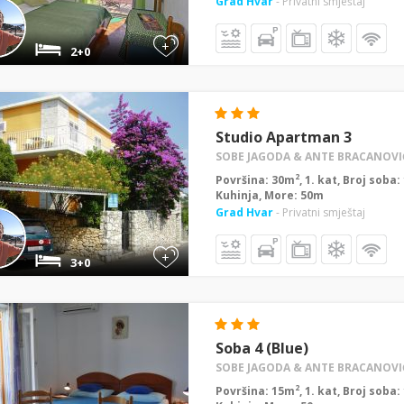
Grad Hvar
- Privatni smještaj
+
2+0
Studio Apartman 3
SOBE JAGODA & ANTE BRACANOVI
2
Površina: 30m
, 1. kat, Broj soba
Kuhinja, More: 50m
Grad Hvar
- Privatni smještaj
+
3+0
Soba 4 (Blue)
SOBE JAGODA & ANTE BRACANOVI
2
Površina: 15m
, 1. kat, Broj soba