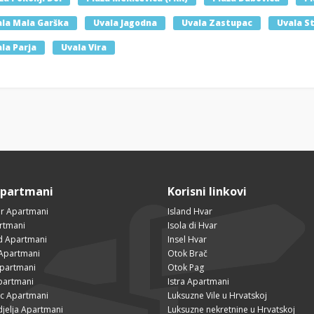
la Mala Garška
Uvala Jagodna
Uvala Zastupac
Uvala St
la Parja
Uvala Vira
Apartmani
Korisni linkovi
r Apartmani
Island Hvar
rtmani
Isola di Hvar
ad Apartmani
Insel Hvar
Apartmani
Otok Brač
Apartmani
Otok Pag
partmani
Istra Apartmani
ac Apartmani
Luksuzne Vile u Hrvatskoj
djelja Apartmani
Luksuzne nekretnine u Hrvatskoj