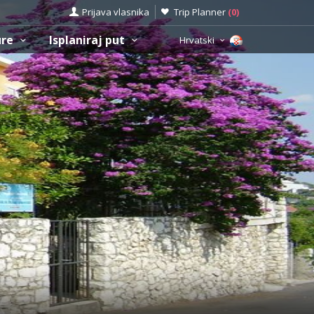
Prijava vlasnika
Trip Planner
(
0
)
ure
Isplaniraj put
Hrvatski