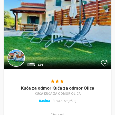
+
4+1
Kuća za odmor Kuća za odmor Olica
KUĆA KUĆA ZA ODMOR OLICA
Basina
- Privatni smještaj
Cijene od: