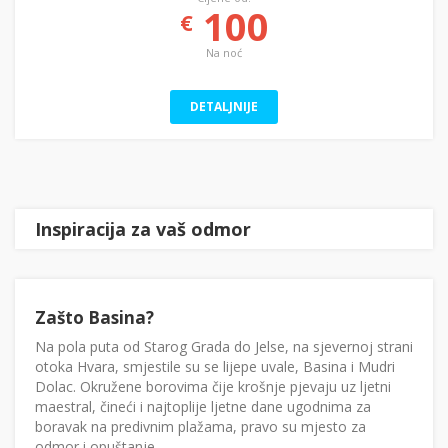
100
€
Na noć
DETALJNIJE
Inspiracija za vaš odmor
Zašto Basina?
Na pola puta od Starog Grada do Jelse, na sjevernoj strani
otoka Hvara, smjestile su se lijepe uvale, Basina i Mudri
Dolac. Okružene borovima čije krošnje pjevaju uz ljetni
maestral, čineći i najtoplije ljetne dane ugodnima za
boravak na predivnim plažama, pravo su mjesto za
odmor i opuštanje.