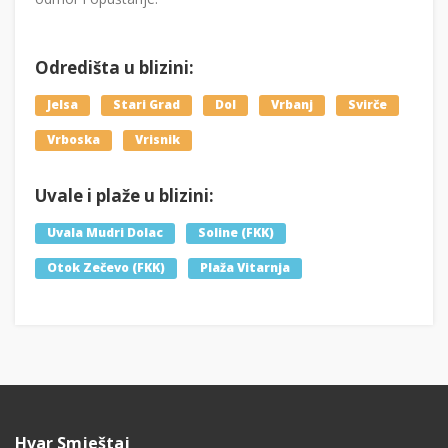
Odredišta u blizini:
Jelsa
Stari Grad
Dol
Vrbanj
Svirče
Vrboska
Vrisnik
Uvale i plaže u blizini:
Uvala Mudri Dolac
Soline (FKK)
Otok Zečevo (FKK)
Plaža Vitarnja
Hvar Smještaj