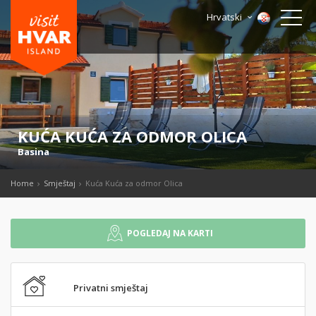
Hrvatski
KUĆA KUĆA ZA ODMOR OLICA
Basina
Home
Smještaj
Kuća Kuća za odmor Olica
POGLEDAJ NA KARTI
Privatni smještaj