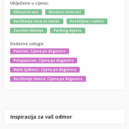
Uključeno u cijenu:
Klimatizirano
Wireless Internet
Korištenja veza za čamac
Posteljina i ručnici
Završno čišćenje
Parking mjesto
Dodatne usluge:
Pansion: Cijena po dogovoru
Polupansion: Cijena po dogovoru
Kućni ljubimci: Cijena po dogovoru
Korištenje čamca: Cijena po dogovoru
Inspiracija za vaš odmor