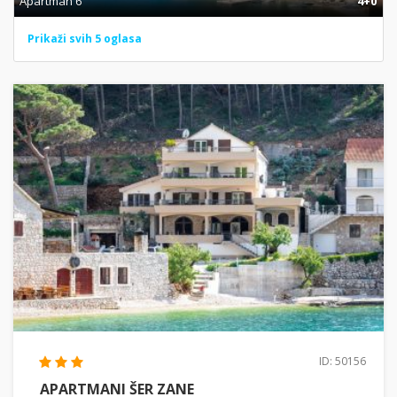
Apartman 6
4+0
Prikaži svih 5 oglasa
ID: 50156
APARTMANI ŠER ZANE