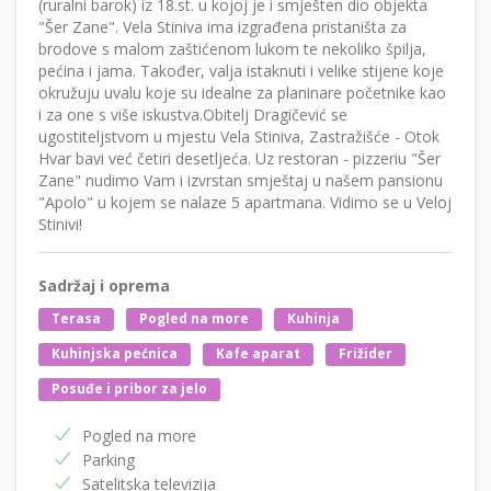
(ruralni barok) iz 18.st. u kojoj je i smješten dio objekta
"Šer Zane". Vela Stiniva ima izgrađena pristaništa za
brodove s malom zaštićenom lukom te nekoliko špilja,
pećina i jama. Također, valja istaknuti i velike stijene koje
okružuju uvalu koje su idealne za planinare početnike kao
i za one s više iskustva.Obitelj Dragičević se
ugostiteljstvom u mjestu Vela Stiniva, Zastražišće - Otok
Hvar bavi već četiri desetljeća. Uz restoran - pizzeriu "Šer
Zane" nudimo Vam i izvrstan smještaj u našem pansionu
"Apolo" u kojem se nalaze 5 apartmana. Vidimo se u Veloj
Stinivi!
Sadržaj i oprema
Terasa
Pogled na more
Kuhinja
Kuhinjska pećnica
Kafe aparat
Frižider
Posuđe i pribor za jelo
Pogled na more
Parking
Satelitska televizija