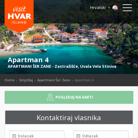
Hrvatski
Apartman 4
APARTMANI ŠER ZANE
-
Zastražišće
,
Uvala Vela Stiniva
Home
Smještaj
Apartmani Šer Zane
Apartman 4
POGLEDAJ NA KARTI
Kontaktiraj vlasnika