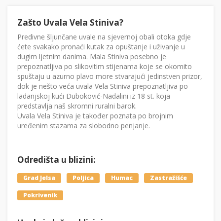
Zašto Uvala Vela Stiniva?
Predivne šljunčane uvale na sjevernoj obali otoka gdje
ćete svakako pronaći kutak za opuštanje i uživanje u
dugim ljetnim danima. Mala Stiniva posebno je
prepoznatljiva po slikovitim stijenama koje se okomito
spuštaju u azurno plavo more stvarajući jedinstven prizor,
dok je nešto veća uvala Vela Stiniva prepoznatljiva po
ladanjskoj kući Duboković-Nadalini iz 18 st. koja
predstavlja naš skromni ruralni barok.
Uvala Vela Stiniva je također poznata po brojnim
uređenim stazama za slobodno penjanje.
Odredišta u blizini:
Grad Jelsa
Poljica
Humac
Zastražišće
Pokrivenik