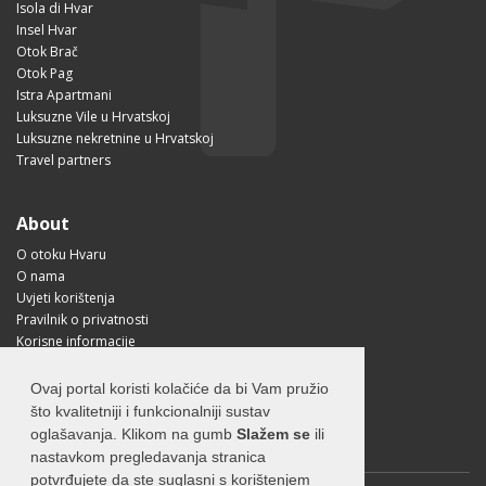
Isola di Hvar
Insel Hvar
Otok Brač
Otok Pag
Istra Apartmani
Luksuzne Vile u Hrvatskoj
Luksuzne nekretnine u Hrvatskoj
Travel partners
About
O otoku Hvaru
O nama
Uvjeti korištenja
Pravilnik o privatnosti
Korisne informacije
Kako doći na Hvar?
Free Mobile App
Ovaj portal koristi kolačiće da bi Vam pružio
Visit Croatia
što kvalitetniji i funkcionalniji sustav
oglašavanja. Klikom na gumb
Slažem se
ili
nastavkom pregledavanja stranica
potvrđujete da ste suglasni s korištenjem