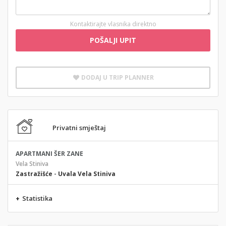
Kontaktirajte vlasnika direktno
POŠALJI UPIT
DODAJ U TRIP PLANNER
Privatni smještaj
APARTMANI ŠER ZANE
Vela Stiniva
Zastražišće
-
Uvala Vela Stiniva
+
Statistika