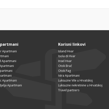
Apartmani
Korisni linkovi
r Apartmani
Island Hvar
rtmani
Isola di Hvar
ad Apartmani
Insel Hvar
Apartmani
Otok Brač
Apartmani
Otok Pag
partmani
Istra Apartmani
ac Apartmani
Luksuzne Vile u Hrvatskoj
djelja Apartmani
Luksuzne nekretnine u Hrvatskoj
Travel partners