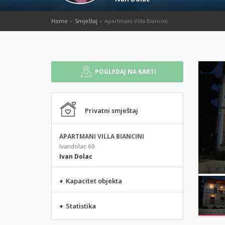
Home
Smještaj
Apartmani Villa Biancini
POGLEDAJ NA KARTI
Privatni smještaj
APARTMANI VILLA BIANCINI
Ivandolac 60
Ivan Dolac
+
Kapacitet objekta
+
Statistika