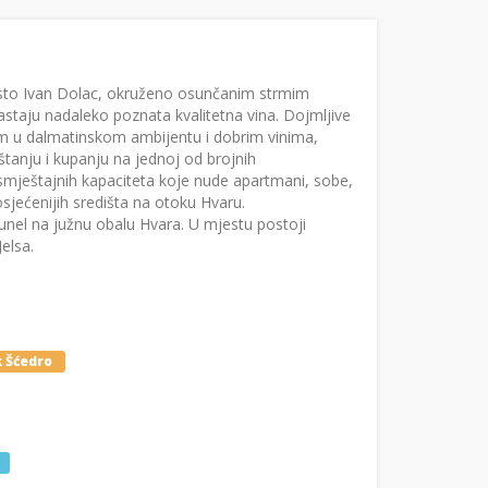
esto Ivan Dolac, okruženo osunčanim strmim
staju nadaleko poznata kvalitetna vina. Dojmljive
sim u dalmatinskom ambijentu i dobrim vinima,
štanju i kupanju na jednoj od brojnih
smještajnih kapaciteta koje nude apartmani, sobe,
osjećenijih središta na otoku Hvaru.
unel na južnu obalu Hvara. U mjestu postoji
elsa.
 Šćedro