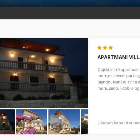
APARTMANI VILL
Objekt ima 5 apartmana
more,natkriveni parking,v
Biancini, Ivan Dolac na
moru, suncu i dobro op
Ukupan kapacitet ovo