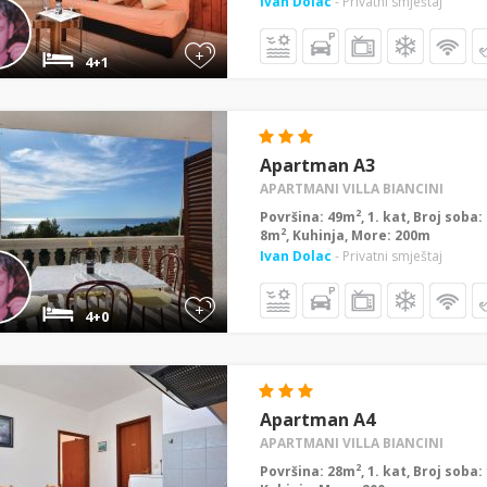
Ivan Dolac
- Privatni smještaj
+
4+1
Apartman A3
APARTMANI VILLA BIANCINI
2
Površina: 49m
, 1. kat, Broj soba
2
8m
, Kuhinja, More: 200m
Ivan Dolac
- Privatni smještaj
+
4+0
Apartman A4
APARTMANI VILLA BIANCINI
2
Površina: 28m
, 1. kat, Broj soba