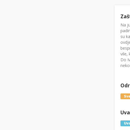
Zaš
Na j
padin
su ka
ovdje
bespr
vile,
Do Iv
nekol
Odre
Sve
Uval
Uva