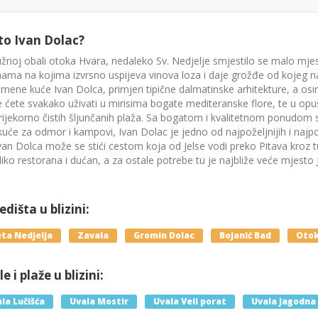
to Ivan Dolac?
užnoj obali otoka Hvara, nedaleko Sv. Nedjelje smjestilo se malo mj
ama na kojima izvrsno uspijeva vinova loza i daje grožđe od kojeg na
mene kuće Ivan Dolca, primjeri tipične dalmatinske arhitekture, a o
 ćete svakako uživati u mirisima bogate mediteranske flore, te u opu
ijekorno čistih šljunčanih plaža. Sa bogatom i kvalitetnom ponudom 
 kuće za odmor i kampovi, Ivan Dolac je jedno od najpoželjnijih i najp
an Dolca može se stići cestom koja od Jelse vodi preko Pitava kroz t
iko restorana i dućan, a za ostale potrebe tu je najbliže veće mjesto J
dišta u blizini:
ta Nedjelja
Zavala
Gromin Dolac
Bojanić Bad
Otok
e i plaže u blizini:
la Lučišća
Uvala Mostir
Uvala Veli porat
Uvala Jagodna