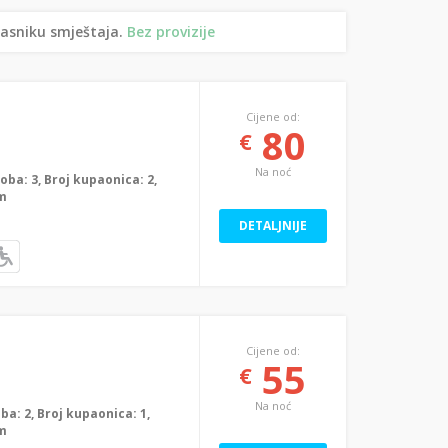
lasniku smještaja.
Bez provizije
Cijene od:
80
€
Na noć
soba: 3, Broj kupaonica: 2,
0m
DETALJNIJE
Cijene od:
55
€
Na noć
oba: 2, Broj kupaonica: 1,
0m