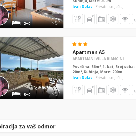
Kuhinja, More: 200m
Ivan Dolac
- Privatni smještaj
+
2+0
Apartman A5
APARTMANI VILLA BIANCINI
2
Površina: 56m
, 1. kat, Broj soba
2
20m
, Kuhinja, More: 200m
Ivan Dolac
- Privatni smještaj
+
3+0
piracija za vaš odmor