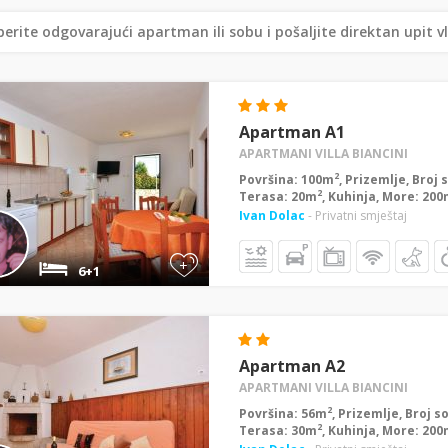
erite odgovarajući apartman ili sobu i pošaljite direktan upit v
Apartman A1
APARTMANI VILLA BIANCINI
2
Površina: 100m
, Prizemlje, Broj 
2
Terasa: 20m
, Kuhinja, More: 20
Ivan Dolac
- Privatni smještaj
+
6+1
Apartman A2
APARTMANI VILLA BIANCINI
2
Površina: 56m
, Prizemlje, Broj s
2
Terasa: 30m
, Kuhinja, More: 20