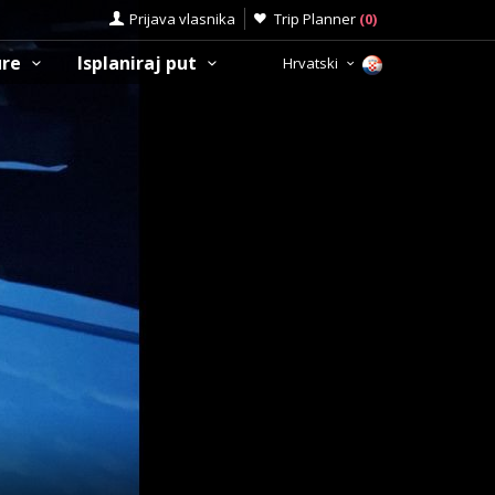
Prijava vlasnika
Trip Planner
(
0
)
ure
Isplaniraj put
Hrvatski