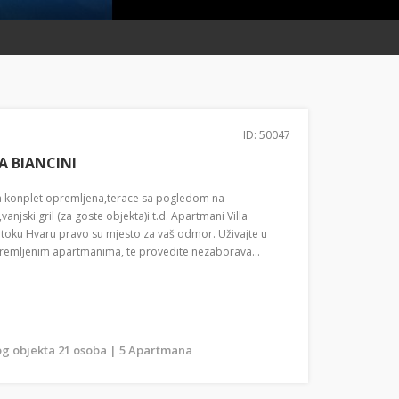
ID: 50047
A BIANCINI
 konplet opremljena,terace sa pogledom na
anjski gril (za goste objekta)i.t.d. Apartmani Villa
 otoku Hvaru pravo su mjesto za vaš odmor. Uživajte u
remljenim apartmanima, te provedite nezaborava...
g objekta 21 osoba | 5 Apartmana