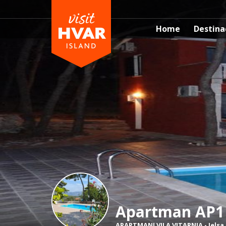
Home
Destina
Apartman AP1
APARTMANI VILA VITARNJA
-
Jelsa