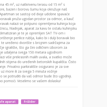
 na 45 m², uz natkrivenu terasu od 15 m² s
ore, bazen i borovu šumu koja okružuje naš
 Apartman se sastoji od dvije udobne spavaće
 boravak pruža ugodan prostor za odmor, a kauč
oravak nalazi se potpuno opremljena kuhinja koja
ćnicu, hladnjak, aparat za kavu te ostalu kuhinjsku
matiziran je te je opremljen SAT TV-om i
tenje perilice rublja, kako bi i dulji boravak bio
ilj te uređeno dvorište s brojnim sadržajima za
čje igralište, što ga čini odličnim izborom za
aža je udaljena svega 150 metara ugodnom
zi više prekrasnih malih uvala, a svatko može
nih stijena do uređenih betonskih kupališta. Čisto
nje. Privatno parkiralište osigurano je za sve
 uz more ili za svega 5 minuta vožnje
 se potruditi da vaš odmor bude što ugodniji.
emo pomoći. Veselimo se vašem dolasku!
afe aparat
Frižider