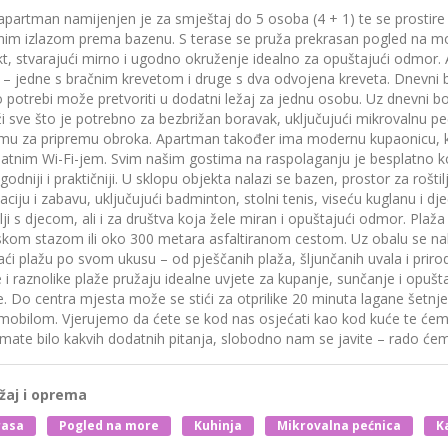
partman namijenjen je za smještaj do 5 osoba (4 + 1) te se prostire
vnim izlazom prema bazenu. S terase se pruža prekrasan pogled na m
t, stvarajući mirno i ugodno okruženje idealno za opuštajući odmor.
 – jedne s bračnim krevetom i druge s dva odvojena kreveta. Dnevni
 potrebi može pretvoriti u dodatni ležaj za jednu osobu. Uz dnevni b
i sve što je potrebno za bezbrižan boravak, uključujući mikrovalnu pe
mu za pripremu obroka. Apartman također ima modernu kupaonicu, kli
atnim Wi-Fi-jem. Svim našim gostima na raspolaganju je besplatno koriš
godniji i praktičniji. U sklopu objekta nalazi se bazen, prostor za rošt
aciju i zabavu, uključujući badminton, stolni tenis, viseću kuglanu i dje
lji s djecom, ali i za društva koja žele miran i opuštajući odmor. Pl
kom stazom ili oko 300 metara asfaltiranom cestom. Uz obalu se nala
ći plažu po svom ukusu – od pješčanih plaža, šljunčanih uvala i prirod
i raznolike plaže pružaju idealne uvjete za kupanje, sunčanje i opušta
. Do centra mjesta može se stići za otprilike 20 minuta lagane šetnje
mobilom. Vjerujemo da ćete se kod nas osjećati kao kod kuće te ćemo
imate bilo kakvih dodatnih pitanja, slobodno nam se javite – rado ć
žaj i oprema
rasa
Pogled na more
Kuhinja
Mikrovalna pećnica
K