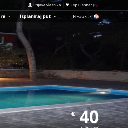
Prijava vlasnika
Trip Planner
(
0
)
ure
Isplaniraj put
Hrvatski
40
€
od/na noć