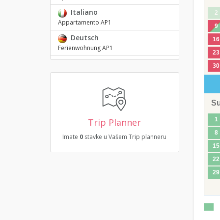
Italiano
2
Appartamento AP1
9
Deutsch
16
Ferienwohnung AP1
23
30
S
1
Trip Planner
8
Imate
0
stavke u Vašem Trip planneru
15
22
29