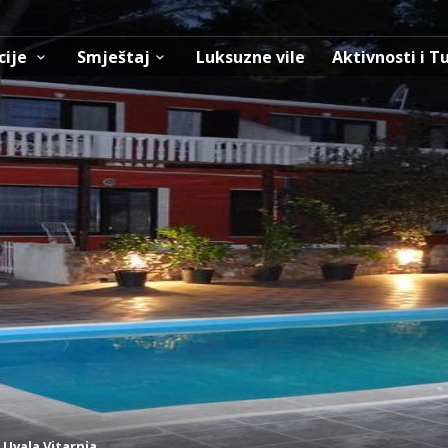
cije
Smještaj
Luksuzne vile
Aktivnosti i T
,
Uvala Vitarnja