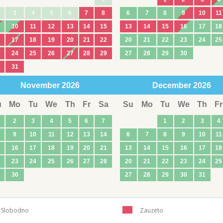
3
4
5
6
7
8
6
7
8
9
10
11
10
11
12
13
14
15
13
14
15
16
17
18
17
18
19
20
21
22
20
21
22
23
24
25
24
25
26
27
28
29
27
28
29
30
31
November
2026
December
2026
u
Mo
Tu
We
Th
Fr
Sa
Su
Mo
Tu
We
Th
Fr
2
3
4
5
6
7
1
2
3
4
9
10
11
12
13
14
6
7
8
9
10
11
16
17
18
19
20
21
13
14
15
16
17
18
23
24
25
26
27
28
20
21
22
23
24
25
30
27
28
29
30
31
Slobodno
Zauzeto