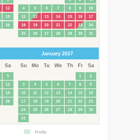
12
4
5
6
7
8
9
10
19
11
12
13
14
15
16
17
26
18
19
20
21
22
23
24
25
26
27
28
29
30
31
January
2027
Sa
Su
Mo
Tu
We
Th
Fr
Sa
5
1
2
12
3
4
5
6
7
8
9
19
10
11
12
13
14
15
16
26
17
18
19
20
21
22
23
24
25
26
27
28
29
30
31
Prošlo