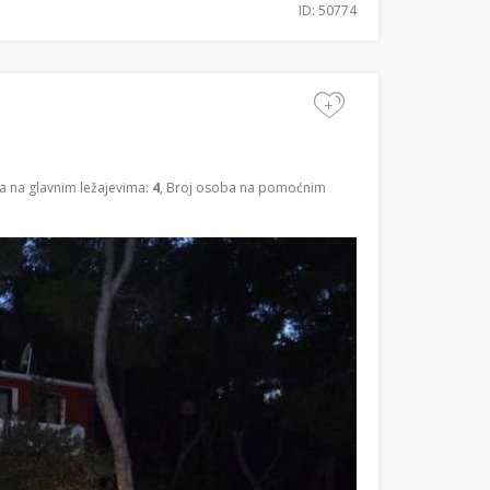
ID: 50774
+
a na glavnim ležajevima:
4
, Broj osoba na pomoćnim