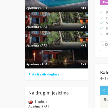
Pos
Apartman AP1
4+1
P
P
S
Apartman AP2
2+2
K
I
Apartman AP3
4+1
Apartman AP4
2+2
Kal
Prikaži svih 4 oglasa
4+1
A
Na drugim jezicima
S
English
Apartment AP1