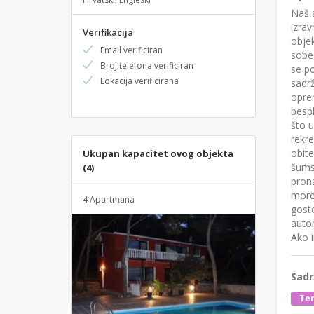
Naš a
izra
Verifikacija
objek
Email verificiran
sobe
Broj telefona verificiran
se po
Lokacija verificirana
sadrž
opre
bespl
što u
rekre
obite
Ukupan kapacitet ovog objekta
šums
(4)
prona
more 
4 Apartmana
goste
auto
Ako 
Sadr
Te