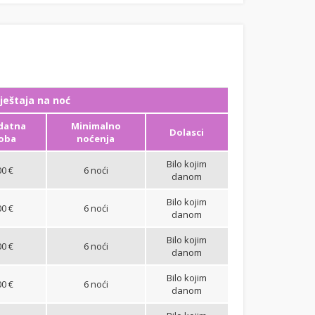
ještaja na noć
datna
Minimalno
Dolasci
oba
noćenja
Bilo kojim
00 €
6 noći
danom
Bilo kojim
00 €
6 noći
danom
Bilo kojim
00 €
6 noći
danom
Bilo kojim
00 €
6 noći
danom