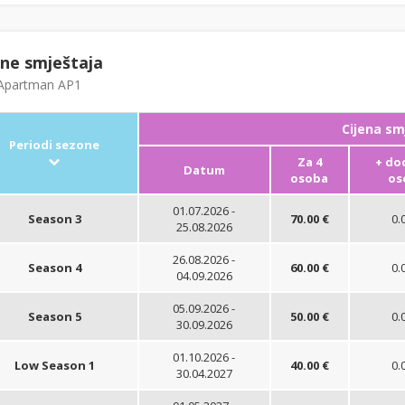
ene smještaja
partman AP1
Cijena sm
Periodi sezone
Za 4
+ do
Datum
osoba
os
01.07.2026 -
Season 3
70.00 €
0.
25.08.2026
26.08.2026 -
Season 4
60.00 €
0.
04.09.2026
05.09.2026 -
Season 5
50.00 €
0.
30.09.2026
01.10.2026 -
Low Season 1
40.00 €
0.
30.04.2027