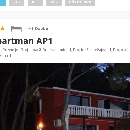
1
2+2
4+1
2+2
Prikaži sve
4+1 Osoba
partman AP1
- Prizemlje - Broj soba:
2
, Broj kupaonica:
1
, Broj bračnih ležajeva:
1
, Broj osob
evima:
1