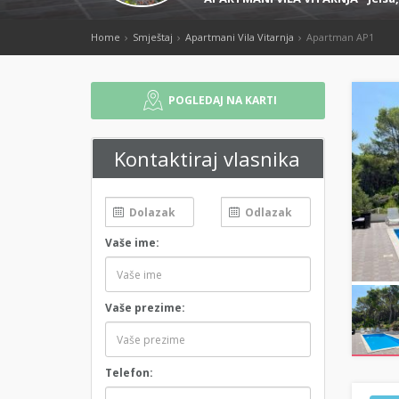
Home
Smještaj
Apartmani Vila Vitarnja
Apartman AP1
POGLEDAJ NA KARTI
Kontaktiraj vlasnika
Vaše ime:
Vaše prezime:
Telefon: