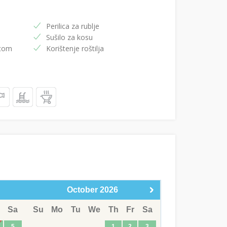
Perilica za rublje
Sušilo za kosu
etom
Korištenje roštilja
October
2026
Sa
Su
Mo
Tu
We
Th
Fr
Sa
5
1
2
3