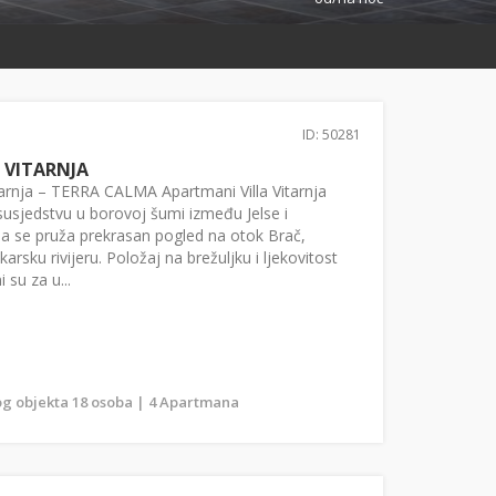
ID: 50281
 VITARNJA
itarnja – TERRA CALMA Apartmani Villa Vitarnja
usjedstvu u borovoj šumi između Jelse i
a se pruža prekrasan pogled na otok Brač,
arsku rivijeru. Položaj na brežuljku i ljekovitost
su za u...
g objekta 18 osoba | 4 Apartmana