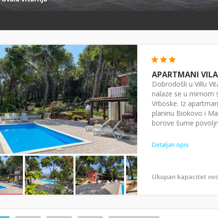
APARTMANI VILA
Dobrodošli u Villu V
nalaze se u mirnom s
Vrboske. Iz apartman
planinu Biokovo i Mak
borove šume povoljni 
Detaljan opis
Ukupan kapacitet ovo