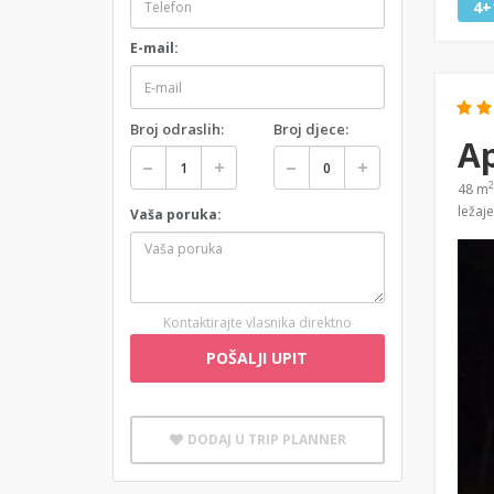
4+
E-mail:
Broj odraslih:
Broj djece:
A
2
48 m
ležaj
Vaša poruka:
Kontaktirajte vlasnika direktno
POŠALJI UPIT
DODAJ U TRIP PLANNER