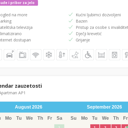
uđe i pribor za jelo
ogled na more
Kućni ljubimci dozvoljeni
arking
Bazen
atelitska televizija
Pristup za osobe s invalidit
limatizirano
Dječji krevetić
nternet dostupan
Grijanje
endar zauzetosti
partman AP1
August
2026
September
2026
u
Mo
Tu
We
Th
Fr
Sa
Su
Mo
Tu
We
Th
Fr
1
1
2
3
4