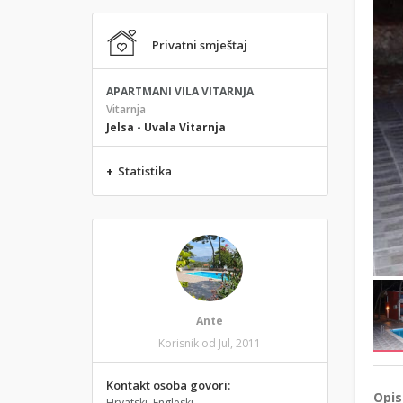
Privatni smještaj
APARTMANI VILA VITARNJA
Vitarnja
Jelsa
-
Uvala Vitarnja
+
Statistika
Ante
Korisnik od Jul, 2011
Kontakt osoba govori:
Opis
Hrvatski, Engleski