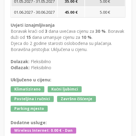
01.05.2027 - 31.05.2027
35.00 €
5.00 €
01.06.2027 - 30.06.2027
45.00 €
5.00 €
Uvjeti iznajmljivanja
Boravak kraći od
3
dana uvećava cijenu za
30 %
. Boravak
duži od
15
dana umanjuje cijenu za
10 %
.
Djeca do 2 godine starosti oslobođena su plaćanja.
Boravišna pristojba: Uključena u cijenu.
Dolazak:
Fleksibilno
Odlazak:
Fleksibilno
Uključeno u cijenu:
Klimatizirano
Kućni ljubimci
Posteljina i ručnici
Završno čišćenje
Parking mjesto
Dodatne usluge:
Wireless Internet: 0.00 € - Dan