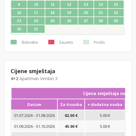
9
10
11
12
13
14
15
16
17
18
19
20
21
22
23
24
25
26
27
28
29
30
31
Slobodno
Zauzeto
Prošlo
Cijene smještaja
4+2
Apartman Verdun 3
Cijena smještaja na noć
Datum
Za 4 osoba
+ dodatna osoba
Min
01.07.2026 - 31.08.2026
62.00 €
5.00 €
01.09.2026 - 31.10.2026
45.00 €
5.00 €