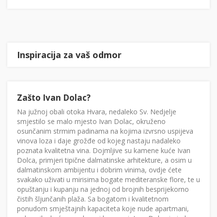
Inspiracija za vaš odmor
Zašto Ivan Dolac?
Na južnoj obali otoka Hvara, nedaleko Sv. Nedjelje
smjestilo se malo mjesto Ivan Dolac, okruženo
osunčanim strmim padinama na kojima izvrsno uspijeva
vinova loza i daje grožđe od kojeg nastaju nadaleko
poznata kvalitetna vina. Dojmljive su kamene kuće Ivan
Dolca, primjeri tipične dalmatinske arhitekture, a osim u
dalmatinskom ambijentu i dobrim vinima, ovdje ćete
svakako uživati u mirisima bogate mediteranske flore, te u
opuštanju i kupanju na jednoj od brojnih besprijekorno
čistih šljunčanih plaža. Sa bogatom i kvalitetnom
ponudom smještajnih kapaciteta koje nude apartmani,