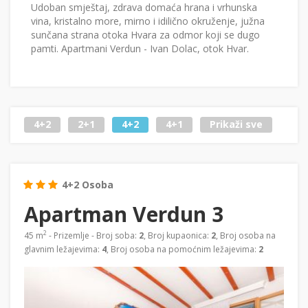
Udoban smještaj, zdrava domaća hrana i vrhunska
vina, kristalno more, mirno i idilično okruženje, južna
sunčana strana otoka Hvara za odmor koji se dugo
pamti. Apartmani Verdun - Ivan Dolac, otok Hvar.
4+2
2+1
4+2
4+1
Prikaži sve
4+2 Osoba
Apartman Verdun 3
2
45 m
- Prizemlje - Broj soba:
2
, Broj kupaonica:
2
, Broj osoba na
glavnim ležajevima:
4
, Broj osoba na pomoćnim ležajevima:
2