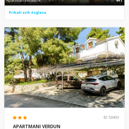
Apartman Verdun 4
4+1
Prikaži svih 4 oglasa
ID: 50433
APARTMANI VERDUN