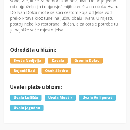
sobe, vile, kuće za odmor i kampovi, Ivan Dolac je jedno
od najpoželjnijih i najposjećenijih središta na otoku Hvaru.
Do Ivan Dolca može se stići cestom koja od Jelse vodi
preko Pitava kroz tunel na južnu obalu Hvara. U mjestu
postoji nekoliko restorana i dućan, a za ostale potrebe tu
je najbliže veće mjesto Jelsa.
Odredišta u blizini:
Sveta Nedjelja
Zavala
Gromin Dolac
Bojanić Bad
Otok Šćedro
Uvale i plaže u blizini:
Uvala Lučišća
Uvala Mostir
Uvala Veli porat
Uvala Jagodna