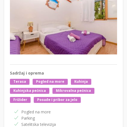
Sadržaj i oprema
Terasa
Pogled na more
Kuhinja
Kuhinjska pećnica
Mikrovalna pećnica
Frižider
Posuđe i pribor za jelo
Pogled na more
Parking
Satelitska televizija