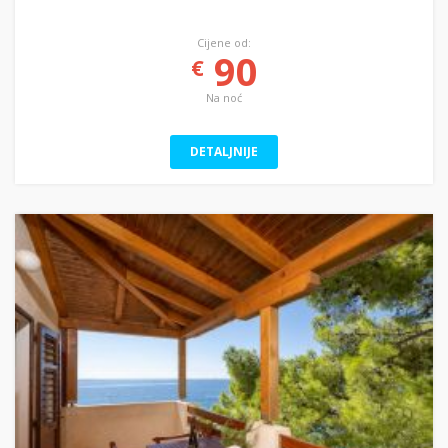
Cijene od:
90
€
Na noć
DETALJNIJE