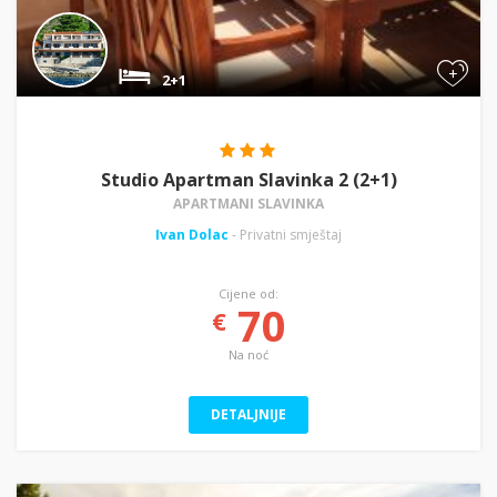
+
2+1
Studio Apartman Slavinka 2 (2+1)
APARTMANI SLAVINKA
Ivan Dolac
- Privatni smještaj
Cijene od:
70
€
Na noć
DETALJNIJE