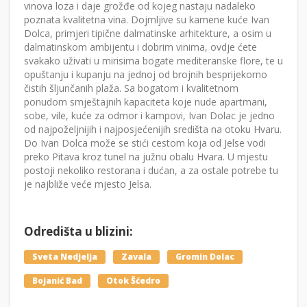
vinova loza i daje grožđe od kojeg nastaju nadaleko
poznata kvalitetna vina. Dojmljive su kamene kuće Ivan
Dolca, primjeri tipične dalmatinske arhitekture, a osim u
dalmatinskom ambijentu i dobrim vinima, ovdje ćete
svakako uživati u mirisima bogate mediteranske flore, te u
opuštanju i kupanju na jednoj od brojnih besprijekorno
čistih šljunčanih plaža. Sa bogatom i kvalitetnom
ponudom smještajnih kapaciteta koje nude apartmani,
sobe, vile, kuće za odmor i kampovi, Ivan Dolac je jedno
od najpoželjnijih i najposjećenijih središta na otoku Hvaru.
Do Ivan Dolca može se stići cestom koja od Jelse vodi
preko Pitava kroz tunel na južnu obalu Hvara. U mjestu
postoji nekoliko restorana i dućan, a za ostale potrebe tu
je najbliže veće mjesto Jelsa.
Odredišta u blizini:
Sveta Nedjelja
Zavala
Gromin Dolac
Bojanić Bad
Otok Šćedro