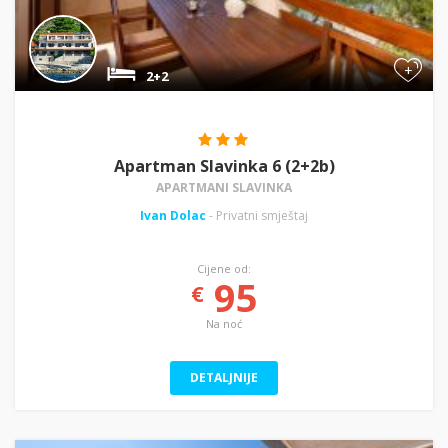
+
2+2
Apartman Slavinka 6 (2+2b)
APARTMANI SLAVINKA
Ivan Dolac
- Privatni smještaj
Cijene od:
95
€
Na noć
DETALJNIJE