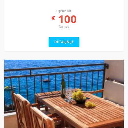
Cijene od:
100
€
Na noć
DETALJNIJE