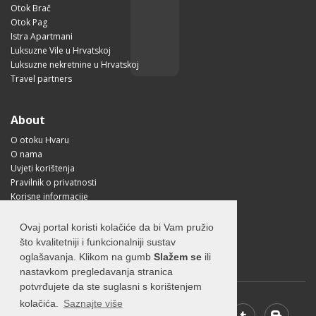
Otok Brač
Otok Pag
Istra Apartmani
Luksuzne Vile u Hrvatskoj
Luksuzne nekretnine u Hrvatskoj
Travel partners
About
O otoku Hvaru
O nama
Uvjeti korištenja
Pravilnik o privatnosti
Korisne informacije
Kako doći na Hvar?
Free Mobile App
Ovaj portal koristi kolačiće da bi Vam pružio
Visit Croatia
što kvalitetniji i funkcionalniji sustav
oglašavanja. Klikom na gumb
Slažem se
ili
nastavkom pregledavanja stranica
potvrđujete da ste suglasni s korištenjem
kolačića.
Saznajte više