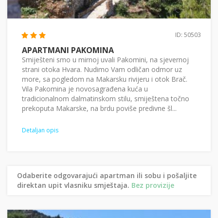
ID: 50503
APARTMANI PAKOMINA
Smiješteni smo u mirnoj uvali Pakomini, na sjevernoj
strani otoka Hvara. Nudimo Vam odličan odmor uz
more, sa pogledom na Makarsku rivijeru i otok Brač.
Vila Pakomina je novosagrađena kuća u
tradicionalnom dalmatinskom stilu, smiještena točno
prekoputa Makarske, na brdu poviše predivne šl...
Detaljan opis
Odaberite odgovarajući apartman ili sobu i pošaljite
direktan upit vlasniku smještaja.
Bez provizije