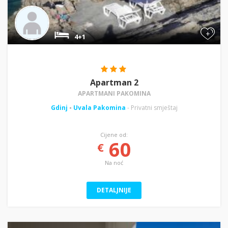
+
4+1
Apartman 2
APARTMANI PAKOMINA
Gdinj
-
Uvala Pakomina
- Privatni smještaj
Cijene od:
60
€
Na noć
DETALJNIJE