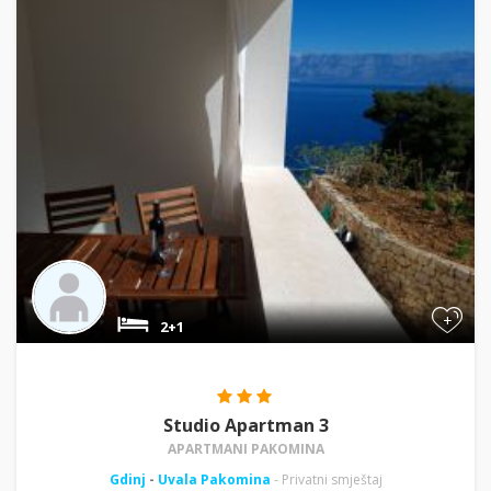
+
2+1
Studio Apartman 3
APARTMANI PAKOMINA
Gdinj
-
Uvala Pakomina
- Privatni smještaj