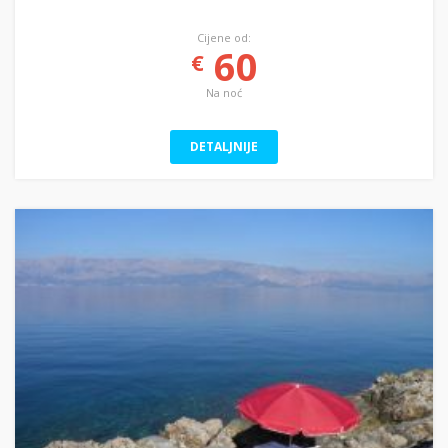
Cijene od:
60
€
Na noć
DETALJNIJE