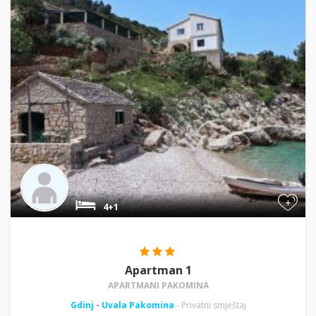
+
4+1
Apartman 1
APARTMANI PAKOMINA
Gdinj
-
Uvala Pakomina
- Privatni smještaj