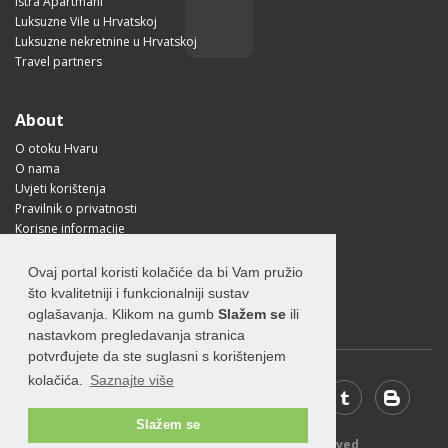
Istra Apartmani
Luksuzne Vile u Hrvatskoj
Luksuzne nekretnine u Hrvatskoj
Travel partners
About
O otoku Hvaru
O nama
Uvjeti korištenja
Pravilnik o privatnosti
Korisne informacije
Kako doći na Hvar?
Free Mobile App
Ovaj portal koristi kolačiće da bi Vam pružio
Visit Croatia
što kvalitetniji i funkcionalniji sustav
oglašavanja. Klikom na gumb
Slažem se
ili
nastavkom pregledavanja stranica
potvrđujete da ste suglasni s korištenjem
kolačića.
Saznajte više
Slažem se
© 2026 Visit-Hvar.com - All rights reserved