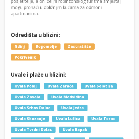
posjetitelje, a oni željni robinzonskog turizma smještaj
mogu pronaći u obližnjim kućama za odmor i
apartmanima.
Odredišta u blizini:
Gdinj
Bogomolje
Zastražišće
Pokrivenik
Uvale i plaže u blizini:
Uvala Pobij
Uvala Zaraća
Uvala Solotiša
Uvala Zavala
Uvala Medvidina
Uvala Srhov Dolac
Uvala Jedra
Uvala Skozanje
Uvala Lučica
Uvala Torac
Uvala Tvrdni Dolac
Uvala Rapak