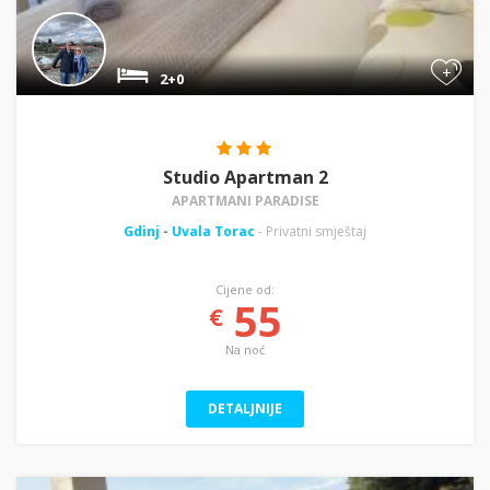
+
2+0
Studio Apartman 2
APARTMANI PARADISE
Gdinj
-
Uvala Torac
- Privatni smještaj
Cijene od:
55
€
Na noć
DETALJNIJE