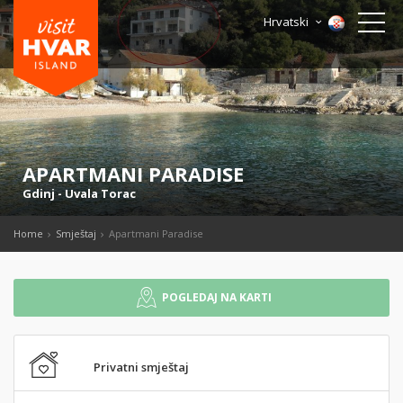
Hrvatski
APARTMANI PARADISE
Gdinj
-
Uvala Torac
Home
Smještaj
Apartmani Paradise
POGLEDAJ NA KARTI
Privatni smještaj