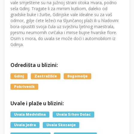
vale smještene su na južnoj strani otoka Hvara, podno
sela Gdinj. Tragate li za mirnim kutkom, daleko od
gradske buke i žurbe, Gdinjske vale idealne su za vaš
odmor, gdje ćete ležeći na šljunčanoj plaži ili u hladovini
bora opustiti svoja čula uz svježinu ljetnog maestrala,
pjesmu neumornih cvrčaka i mirise bujne hvarske flore.
Osim s mora, do uvala se može doći i automobilom iz
Gdinja.
Odredišta u blizini:
Gdinj
Zastražišće
Bogomolje
Pokrivenik
Uvale i plaže u blizini:
Uvala Medvidina
Uvala Srhov Dolac
Uvala Jedra
Uvala Skozanje