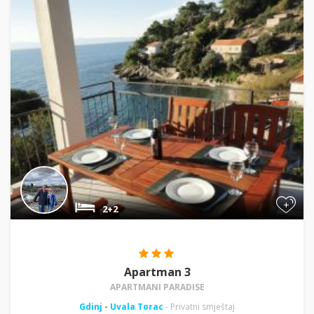
+
2+2
Apartman 3
APARTMANI PARADISE
Gdinj
-
Uvala Torac
- Privatni smještaj