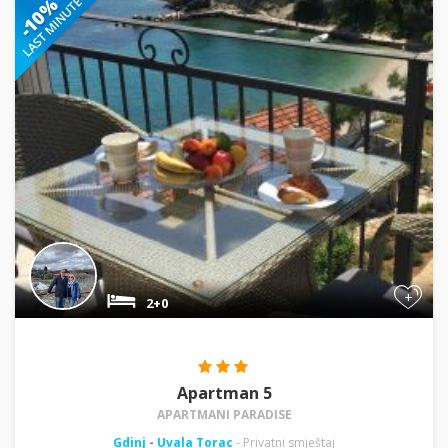
+
2+0
Apartman 5
APARTMANI PARADISE
Gdinj
-
Uvala Torac
- Privatni smještaj