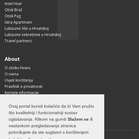
Insel Hvar
Otok Brač
Otok Pag
Istra Apartmani
Luksuzne Vile u Hrvatskoj
Luksuzne nekretnine u Hrvatskoj
Travel partners
About
O otoku Hvaru
O nama
Uvjeti korištenja
Pravilnik o privatnosti
Korisne informacije
Kako doći na Hvar?
Free Mobile App
Ovaj portal koristi kolačiće da bi Vam pružio
Visit Croatia
što kvalitetniji i funkcionalniji sustav
oglašavanja. Klikom na gumb
Slažem se
ili
nastavkom pregledavanja stranica
potvrđujete da ste suglasni s korištenjem