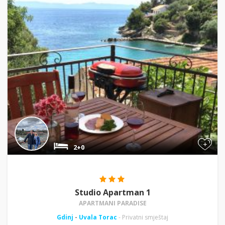
+
2+0
Studio Apartman 1
APARTMANI PARADISE
Gdinj
-
Uvala Torac
- Privatni smještaj