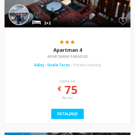
+
2+2
Apartman 4
APARTMANI PARADISE
Gdinj
-
Uvala Torac
- Privatni smještaj
Cijene od:
75
€
Na noć
DETALJNIJE