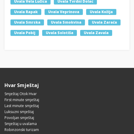
Uvala Vela Lučica
Uvala Tvrdni Dolac
Uvala Rapak
Uvala Veprinova
Uvala Kožija
Uvala Smrska
Uvala Smokvina
Uvala Zaraća
Uvala Pobij
Uvala Solotiša
Uvala Zavala
Hvar Smještaj
Smještaj Otok Hvar
First minute smještaj
Last minute smještaj
Luksuzni smještaj
Povoljan smještaj
Smještaj u uvalama
Robinzonski turizam