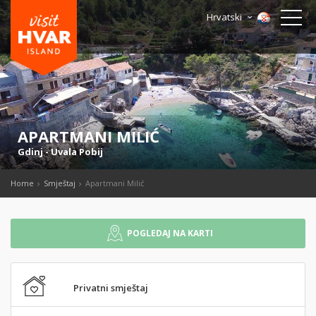
Hrvatski
APARTMANI MILIĆ
Gdinj
-
Uvala Pobij
Home
Smještaj
Apartmani Milić
POGLEDAJ NA KARTI
Privatni smještaj