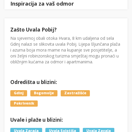
Inspiracija za vaš odmor
Zašto Uvala Pobij?
Na sjevernoj obali otoka Hvara, 8 km udaljena od sela
Gdinj nalazi se slikovita uvala Pobij. Lijepa šljunčana plaža
i azurna boja mora mame na kupanje sve posjetitelje, a
oni željni robinzonskog turizma smještaj mogu pronaći u
obližnjim kućama za odmor i apartmanima.
Odredišta u blizini:
Gdinj
Bogomolje
Zastražišće
Pokrivenik
Uvale i plaže u blizini:
Uvala Zaraća
Uvala Solotiša
Uvala Zavala