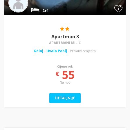
+
2+1
Apartman 3
APARTMANI MILIĆ
Gdinj
-
Uvala Pobij
- Privatni smještaj
Cijene od:
55
€
Na noć
DETALJNIJE