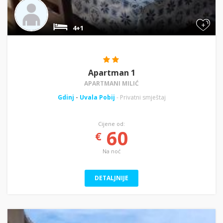
+
4+1
Apartman 1
APARTMANI MILIĆ
Gdinj
-
Uvala Pobij
- Privatni smještaj
Cijene od:
60
€
Na noć
DETALJNIJE