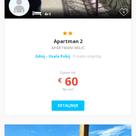
+
4+1
Apartman 2
APARTMANI MILIĆ
Gdinj
-
Uvala Pobij
- Privatni smještaj
Cijene od:
60
€
Na noć
DETALJNIJE