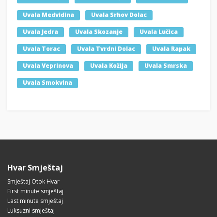
Uvala Medvidina
Uvala Srhov Dolac
Uvala Jedra
Uvala Skozanje
Uvala Lučica
Uvala Torac
Uvala Tvrdni Dolac
Uvala Rapak
Uvala Veprinova
Uvala Kožija
Uvala Smrska
Uvala Smokvina
Hvar Smještaj
Smještaj Otok Hvar
First minute smještaj
Last minute smještaj
Luksuzni smještaj