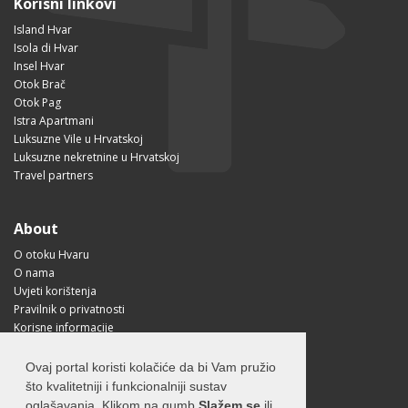
Korisni linkovi
Island Hvar
Isola di Hvar
Insel Hvar
Otok Brač
Otok Pag
Istra Apartmani
Luksuzne Vile u Hrvatskoj
Luksuzne nekretnine u Hrvatskoj
Travel partners
About
O otoku Hvaru
O nama
Uvjeti korištenja
Pravilnik o privatnosti
Korisne informacije
Kako doći na Hvar?
Free Mobile App
Ovaj portal koristi kolačiće da bi Vam pružio
Visit Croatia
što kvalitetniji i funkcionalniji sustav
oglašavanja. Klikom na gumb
Slažem se
ili