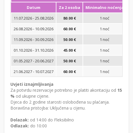
Datum
Za 2 osoba
Minimalno noćenja
11.07.2026 - 25.08.2026
80.00 €
1 noć
Bi
26.08.2026 - 10.09.2026
60.00 €
1 noć
Bi
11.09.2026 - 30.09.2026
50.00 €
1 noć
Bi
01.10.2026 - 31.10.2026
45.00 €
1 noć
Bi
01.05.2027 - 20.06.2027
50.00 €
1 noć
Bi
21.06.2027 - 10.07.2027
60.00 €
1 noć
Bi
Uvjeti iznajmljivanja
Za potvrdu rezervacije potrebno je platiti akontaciju od
15
%
od ukupne cijene.
Djeca do 2 godine starosti oslobođena su plaćanja.
Boravišna pristojba: Uključena u cijenu.
Dolazak:
od 14:00 do Fleksibilno
Odlazak:
do 10:00