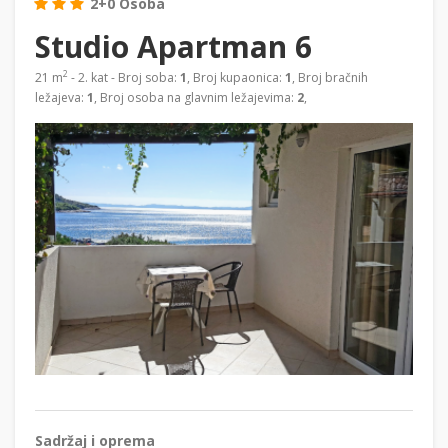
2+0 Osoba
Studio Apartman 6
2
21 m
- 2. kat - Broj soba:
1
, Broj kupaonica:
1
, Broj bračnih
ležajeva:
1
, Broj osoba na glavnim ležajevima:
2
,
Sadržaj i oprema