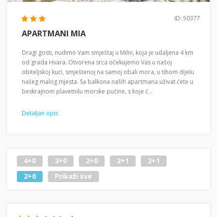
ID: 50377
APARTMANI MIA
Dragi gosti, nudimo Vam smještaj u Milni, koja je udaljena 4 km
od grada Hvara. Otvorena srca očekujemo Vas u našoj
obiteljskoj kući, smještenoj na samoj obali mora, u tihom dijelu
našeg malog mjesta. Sa balkona naših apartmana uživat ćete u
beskrajnom plavetnilu morske pučine, s koje ć...
Detaljan opis
4+0
2+0
2+0
2+1
2+1
2+0
Prikaži sve