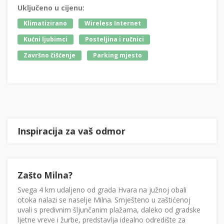
Uključeno u cijenu:
Klimatizirano
Wireless Internet
Kućni ljubimci
Posteljina i ručnici
Završno čišćenje
Parking mjesto
Inspiracija za vaš odmor
Zašto Milna?
Svega 4 km udaljeno od grada Hvara na južnoj obali
otoka nalazi se naselje Milna. Smješteno u zaštićenoj
uvali s predivnim šljunčanim plažama, daleko od gradske
ljetne vreve i žurbe, predstavlja idealno odredište za