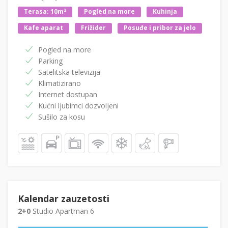
2
Terasa: 10m
Pogled na more
Kuhinja
Kafe aparat
Frižider
Posuđe i pribor za jelo
Pogled na more
Parking
Satelitska televizija
Klimatizirano
Internet dostupan
Kućni ljubimci dozvoljeni
Sušilo za kosu
Kalendar zauzetosti
2+0
Studio Apartman 6