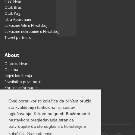
Insel Hvar
Otok Brač
Otok Pag
Istra Apartmani
Luksuzne Vile u Hrvatskoj
Luksuzne nekretnine u Hrvatskoj
Travel partners
About
O otoku Hvaru
O nama
Uvjeti korištenja
Pravilnik o privatnosti
Korisne informacije
Kako doći na Hvar?
Free Mobile App
Ovaj portal koristi kolačiće da bi Vam pružio
Visit Croatia
što kvalitetniji i funkcionalniji sustav
oglašavanja. Klikom na gumb
Slažem se
ili
nastavkom pregledavanja stranica
potvrđujete da ste suglasni s korištenjem
kolačića.
Saznajte više