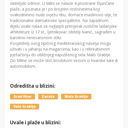
obiteljski odmor. U Milni se nalaze 4 prostrane šljunčane
plaže, a poznata je i po brojnim restoranima koji
svakodnevno nude svježu ribu, domaće maslinovo ulje, te
tradicionalne dalmatinske specijalitete. Na zapadnom
dijelu uvale nalazi se najljepši primjerak rustične ladanjske
arhitekture iz 17 st., ljetnikovac obitelji Ivanić, sagrađen u
barokno-renesansnom stilu.
Posjetitelji ovog tipičnog mediteranskog naselja mogu
uživati i u jahanju na magarcima, kao i u rekreativnom
pješačenju do obližnjeg napuštenog sela Malo Grablje.
Do Milne se može stići brodskom vezom iz hvarske luke ili
automobilom.
Odredišta u blizini:
Grad Hvar
Zaraće
Malo Grablje
Velo Grablje
Uvale i plaže u blizini: