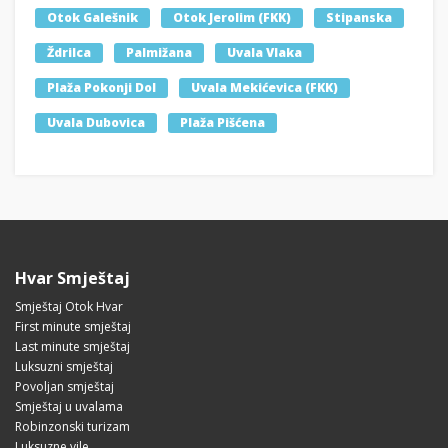
Otok Galešnik
Otok Jerolim (FKK)
Stipanska
Ždrilca
Palmižana
Uvala Vlaka
Plaža Pokonji Dol
Uvala Mekićevica (FKK)
Uvala Dubovica
Plaža Pišćena
Hvar Smještaj
Smještaj Otok Hvar
First minute smještaj
Last minute smještaj
Luksuzni smještaj
Povoljan smještaj
Smještaj u uvalama
Robinzonski turizam
Luksuzne vile