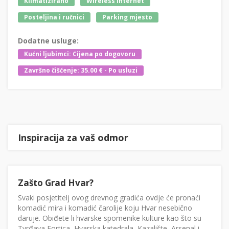
Klimatizirano
Wireless Internet
Posteljina i ručnici
Parking mjesto
Dodatne usluge:
Kućni ljubimci: Cijena po dogovoru
Završno čišćenje: 35.00 € - Po usluzi
Inspiracija za vaš odmor
Zašto Grad Hvar?
Svaki posjetitelj ovog drevnog gradića ovdje će pronaći
komadić mira i komadić čarolije koju Hvar nesebično
daruje. Obiđete li hvarske spomenike kulture kao što su
Tvrđava Fortica, Hvarska katedrala, Kazalište, Arsenal i