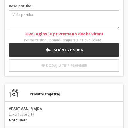
Vaša poruka:
Ovaj oglas je privremeno deaktiviran!
Potražite sličnu ponudu smještaja na ovoj lokaciji.
SLIČNA PONUDA
DODAJ U TRIP PLANNER
Privatni smještaj
APARTMANI MAJDA
Luke Tudora 17
Grad Hvar