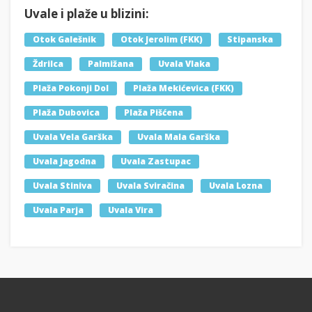
Uvale i plaže u blizini:
Otok Galešnik
Otok Jerolim (FKK)
Stipanska
Ždrilca
Palmižana
Uvala Vlaka
Plaža Pokonji Dol
Plaža Mekićevica (FKK)
Plaža Dubovica
Plaža Pišćena
Uvala Vela Garška
Uvala Mala Garška
Uvala Jagodna
Uvala Zastupac
Uvala Stiniva
Uvala Sviračina
Uvala Lozna
Uvala Parja
Uvala Vira