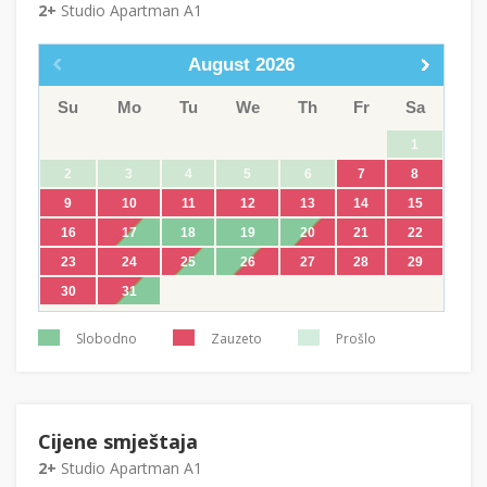
2+
Studio Apartman A1
August
2026
Su
Mo
Tu
We
Th
Fr
Sa
1
2
3
4
5
6
7
8
9
10
11
12
13
14
15
16
17
18
19
20
21
22
23
24
25
26
27
28
29
30
31
Slobodno
Zauzeto
Prošlo
Cijene smještaja
2+
Studio Apartman A1