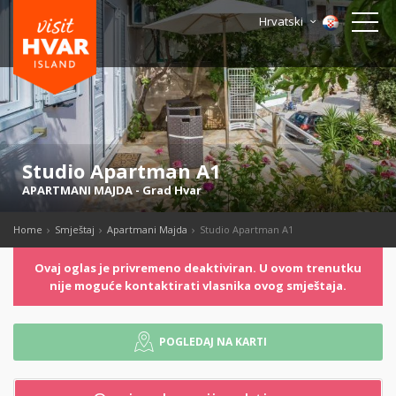
Hrvatski
Studio Apartman A1
APARTMANI MAJDA
-
Grad Hvar
Home
Smještaj
Apartmani Majda
Studio Apartman A1
Ovaj oglas je privremeno deaktiviran. U ovom trenutku
nije moguće kontaktirati vlasnika ovog smještaja.
POGLEDAJ NA KARTI