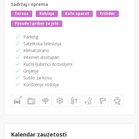
Sadržaj i oprema
Terasa
Kuhinja
Kafe aparat
Frižider
Posuđe i pribor za jelo
Parking
Satelitska televizija
Klimatizirano
Internet dostupan
Kućni ljubimci dozvoljeni
Grijanje
Sušilo za kosu
Korištenje roštilja
Kalendar zauzetosti