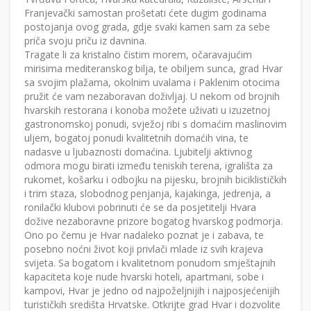
Franjevački samostan prošetati ćete dugim godinama
postojanja ovog grada, gdje svaki kamen sam za sebe
priča svoju priču iz davnina.
Tragate li za kristalno čistim morem, očaravajućim
mirisima mediteranskog bilja, te obiljem sunca, grad Hvar
sa svojim plažama, okolnim uvalama i Paklenim otocima
pružit će vam nezaboravan doživljaj. U nekom od brojnih
hvarskih restorana i konoba možete uživati u izuzetnoj
gastronomskoj ponudi, svježoj ribi s domaćim maslinovim
uljem, bogatoj ponudi kvalitetnih domaćih vina, te
nadasve u ljubaznosti domaćina. Ljubitelji aktivnog
odmora mogu birati između teniskih terena, igrališta za
rukomet, košarku i odbojku na pijesku, brojnih biciklističkih
i trim staza, slobodnog penjanja, kajakinga, jedrenja, a
ronilački klubovi pobrinuti će se da posjetitelji Hvara
dožive nezaboravne prizore bogatog hvarskog podmorja.
Ono po čemu je Hvar nadaleko poznat je i zabava, te
posebno noćni život koji privlači mlade iz svih krajeva
svijeta. Sa bogatom i kvalitetnom ponudom smještajnih
kapaciteta koje nude hvarski hoteli, apartmani, sobe i
kampovi, Hvar je jedno od najpoželjnijih i najposjećenijih
turističkih središta Hrvatske. Otkrijte grad Hvar i dozvolite