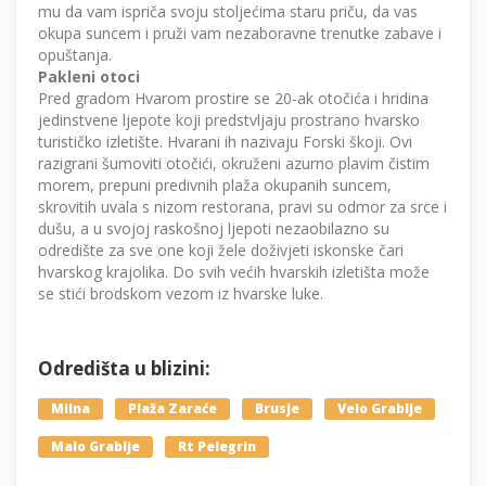
mu da vam ispriča svoju stoljećima staru priču, da vas
okupa suncem i pruži vam nezaboravne trenutke zabave i
opuštanja.
Pakleni otoci
Pred gradom Hvarom prostire se 20-ak otočića i hridina
jedinstvene ljepote koji predstvljaju prostrano hvarsko
turističko izletište. Hvarani ih nazivaju Forski škoji. Ovi
razigrani šumoviti otočići, okruženi azurno plavim čistim
morem, prepuni predivnih plaža okupanih suncem,
skrovitih uvala s nizom restorana, pravi su odmor za srce i
dušu, a u svojoj raskošnoj ljepoti nezaobilazno su
odredište za sve one koji žele doživjeti iskonske čari
hvarskog krajolika. Do svih većih hvarskih izletišta može
se stići brodskom vezom iz hvarske luke.
Odredišta u blizini:
Milna
Plaža Zaraće
Brusje
Velo Grablje
Malo Grablje
Rt Pelegrin