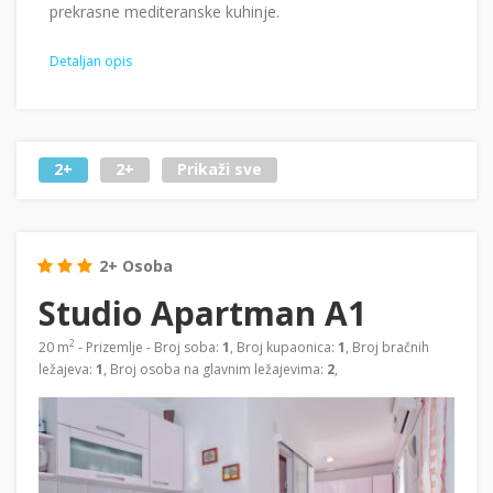
prekrasne mediteranske kuhinje.
Detaljan opis
2+
2+
Prikaži sve
2+ Osoba
Studio Apartman A1
2
20 m
- Prizemlje - Broj soba:
1
, Broj kupaonica:
1
, Broj bračnih
ležajeva:
1
, Broj osoba na glavnim ležajevima:
2
,