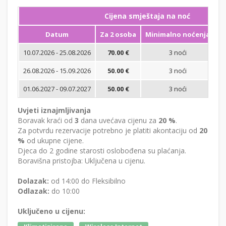
Cijena smještaja na noć
Datum
Za 2 osoba
Minimalno noćenja
10.07.2026 - 25.08.2026
70.00 €
3 noći
Bi
26.08.2026 - 15.09.2026
50.00 €
3 noći
Bi
01.06.2027 - 09.07.2027
50.00 €
3 noći
Bi
Uvjeti iznajmljivanja
Boravak kraći od
3
dana uvećava cijenu za
20 %
.
Za potvrdu rezervacije potrebno je platiti akontaciju od
20
%
od ukupne cijene.
Djeca do 2 godine starosti oslobođena su plaćanja.
Boravišna pristojba: Uključena u cijenu.
Dolazak:
od 14:00 do Fleksibilno
Odlazak:
do 10:00
Uključeno u cijenu: