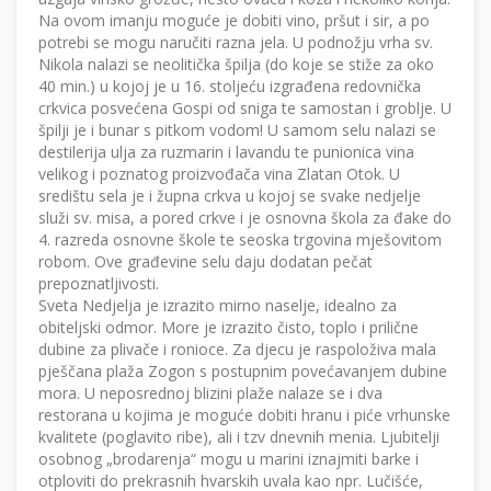
Na ovom imanju moguće je dobiti vino, pršut i sir, a po
potrebi se mogu naručiti razna jela. U podnožju vrha sv.
Nikola nalazi se neolitička špilja (do koje se stiže za oko
40 min.) u kojoj je u 16. stoljeću izgrađena redovnička
crkvica posvećena Gospi od sniga te samostan i groblje. U
špilji je i bunar s pitkom vodom! U samom selu nalazi se
destilerija ulja za ruzmarin i lavandu te punionica vina
velikog i poznatog proizvođača vina Zlatan Otok. U
središtu sela je i župna crkva u kojoj se svake nedjelje
služi sv. misa, a pored crkve i je osnovna škola za đake do
4. razreda osnovne škole te seoska trgovina mješovitom
robom. Ove građevine selu daju dodatan pečat
prepoznatljivosti.
Sveta Nedjelja je izrazito mirno naselje, idealno za
obiteljski odmor. More je izrazito čisto, toplo i prilične
dubine za plivače i ronioce. Za djecu je raspoloživa mala
pješčana plaža Zogon s postupnim povećavanjem dubine
mora. U neposrednoj blizini plaže nalaze se i dva
restorana u kojima je moguće dobiti hranu i piće vrhunske
kvalitete (poglavito ribe), ali i tzv dnevnih menia. Ljubitelji
osobnog „brodarenja“ mogu u marini iznajmiti barke i
otploviti do prekrasnih hvarskih uvala kao npr. Lučišće,