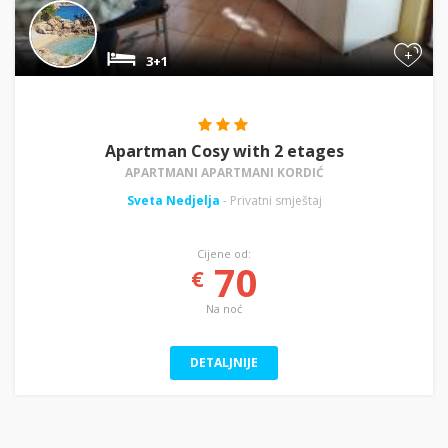
+
3+1
Apartman Cosy with 2 etages
APARTMANI APARTMANI KORDIĆ
Sveta Nedjelja
- Privatni smještaj
Cijene od:
70
€
Na noć
DETALJNIJE