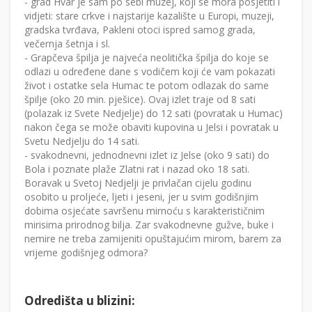
- grad Hvar je sam po sebi muzej, koji se mora posjetiti i
vidjeti: stare crkve i najstarije kazalište u Europi, muzeji,
gradska tvrđava, Pakleni otoci ispred samog grada,
večernja šetnja i sl.
- Grapčeva špilja je najveća neolitička špilja do koje se
odlazi u određene dane s vodičem koji će vam pokazati
život i ostatke sela Humac te potom odlazak do same
špilje (oko 20 min. pješice). Ovaj izlet traje od 8 sati
(polazak iz Svete Nedjelje) do 12 sati (povratak u Humac)
nakon čega se može obaviti kupovina u Jelsi i povratak u
Svetu Nedjelju do 14 sati.
- svakodnevni, jednodnevni izlet iz Jelse (oko 9 sati) do
Bola i poznate plaže Zlatni rat i nazad oko 18 sati.
Boravak u Svetoj Nedjelji je privlačan cijelu godinu
osobito u proljeće, ljeti i jeseni, jer u svim godišnjim
dobima osjećate savršenu mirnoću s karakterističnim
mirisima prirodnog bilja. Zar svakodnevne gužve, buke i
nemire ne treba zamijeniti opuštajućim mirom, barem za
vrijeme godišnjeg odmora?
Odredišta u blizini: