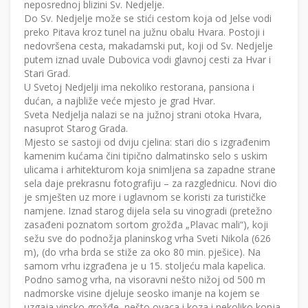
neposrednoj blizini Sv. Nedjelje.
Do Sv. Nedjelje može se stići cestom koja od Jelse vodi
preko Pitava kroz tunel na južnu obalu Hvara. Postoji i
nedovršena cesta, makadamski put, koji od Sv. Nedjelje
putem iznad uvale Dubovica vodi glavnoj cesti za Hvar i
Stari Grad.
U Svetoj Nedjelji ima nekoliko restorana, pansiona i
dućan, a najbliže veće mjesto je grad Hvar.
Sveta Nedjelja nalazi se na južnoj strani otoka Hvara,
nasuprot Starog Grada.
Mjesto se sastoji od dviju cjelina: stari dio s izgrađenim
kamenim kućama čini tipično dalmatinsko selo s uskim
ulicama i arhitekturom koja snimljena sa zapadne strane
sela daje prekrasnu fotografiju – za razglednicu. Novi dio
je smješten uz more i uglavnom se koristi za turističke
namjene. Iznad starog dijela sela su vinogradi (pretežno
zasađeni poznatom sortom grožđa „Plavac mali“), koji
sežu sve do podnožja planinskog vrha Sveti Nikola (626
m), (do vrha brda se stiže za oko 80 min. pješice). Na
samom vrhu izgrađena je u 15. stoljeću mala kapelica.
Podno samog vrha, na visoravni nešto nižoj od 500 m
nadmorske visine djeluje seosko imanje na kojem se
uzgaja vinsko grožđe, nešto ovaca i koza i nekoliko konja.