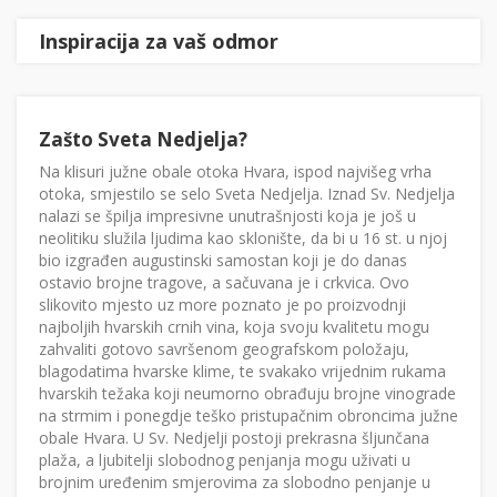
Inspiracija za vaš odmor
Zašto Sveta Nedjelja?
Na klisuri južne obale otoka Hvara, ispod najvišeg vrha
otoka, smjestilo se selo Sveta Nedjelja. Iznad Sv. Nedjelja
nalazi se špilja impresivne unutrašnjosti koja je još u
neolitiku služila ljudima kao sklonište, da bi u 16 st. u njoj
bio izgrađen augustinski samostan koji je do danas
ostavio brojne tragove, a sačuvana je i crkvica. Ovo
slikovito mjesto uz more poznato je po proizvodnji
najboljih hvarskih crnih vina, koja svoju kvalitetu mogu
zahvaliti gotovo savršenom geografskom položaju,
blagodatima hvarske klime, te svakako vrijednim rukama
hvarskih težaka koji neumorno obrađuju brojne vinograde
na strmim i ponegdje teško pristupačnim obroncima južne
obale Hvara. U Sv. Nedjelji postoji prekrasna šljunčana
plaža, a ljubitelji slobodnog penjanja mogu uživati u
brojnim uređenim smjerovima za slobodno penjanje u