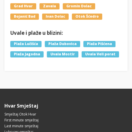
Grad Hvar
Zavala
Gromin Dolac
Bojanić Bad
Ivan Dolac
Otok Šćedro
Uvale i plaže u blizini:
Plaža Lučišća
Plaža Dubovica
Plaža Pišćena
Plaža Jagodna
Uvala Mostir
Uvala Veli porat
Hvar Smještaj
Smještaj Otok Hvar
First minute smještaj
Last minute smještaj
Luksuzni smještaj