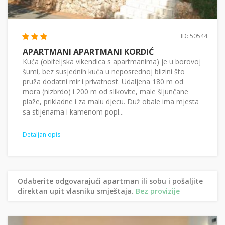
ID: 50544
APARTMANI APARTMANI KORDIĆ
Kuća (obiteljska vikendica s apartmanima) je u borovoj
šumi, bez susjednih kuća u neposrednoj blizini što
pruža dodatni mir i privatnost. Udaljena 180 m od
mora (nizbrdo) i 200 m od slikovite, male šljunčane
plaže, prikladne i za malu djecu. Duž obale ima mjesta
sa stijenama i kamenom popl...
Detaljan opis
Odaberite odgovarajući apartman ili sobu i pošaljite
direktan upit vlasniku smještaja.
Bez provizije