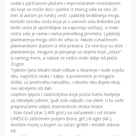
uvala s pješčanom plažom i improviziranim restoranom,
do koje se može doći i pješke iz starog sela za oko 20
min. ili autom po tvrdoj cesti. Ljubitelji bicikliranja mogu
koristiti seosku cestu koja je u samom selu brdovita (za
bicikl cesta je upotrebljiva za naporniju vožnju), a izvan
cesta sela je ravna i nema prevelikog prometa. Ljubitelji
planinarenja mogu otići do vrha sv. Nikole označenom
planinarskom stazom iz više pravaca. Za one koji su vični
planinarenju, moguće je penjanje uz stijene koje „izlaze“
iz samog mora, a nalaze se nešto malo dalje od plaže
Zogon.
Tijekom ljeta lokalni ribari odlaze u ribarenje i nude svježu
ribu, najčešće ušate i salpe, a povremeno je moguće
dobiti, uz prethodnu narudžbu, i oboritu ribu (bijela riba);
sve ulovljeno isti dan.
Usprkos ljepoti i zadovoljstvu koje pruža Sveta Nedjelja
za obiteljski odmor, ljudi vole odlaziti i na izlete. U tu svrhi
preporučamo vidjeti znamenitosti otoka Hvara:
- Stari Grad (star 2.400 god.) sa sačuvanim i od strane
UNESCO zaštićenim poljem (hora, grč.) ili ager (lat.),
dvorišni muzej u kojem su ostaci grčkih i rimskih zidova
itd.