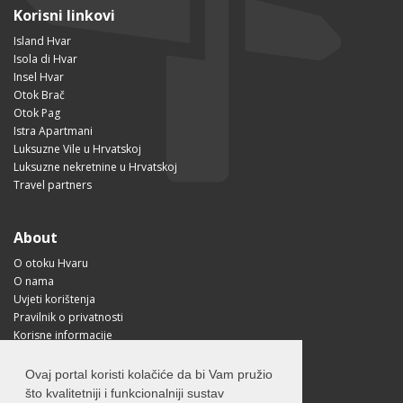
Korisni linkovi
Island Hvar
Isola di Hvar
Insel Hvar
Otok Brač
Otok Pag
Istra Apartmani
Luksuzne Vile u Hrvatskoj
Luksuzne nekretnine u Hrvatskoj
Travel partners
About
O otoku Hvaru
O nama
Uvjeti korištenja
Pravilnik o privatnosti
Korisne informacije
Kako doći na Hvar?
Free Mobile App
Ovaj portal koristi kolačiće da bi Vam pružio
Visit Croatia
što kvalitetniji i funkcionalniji sustav