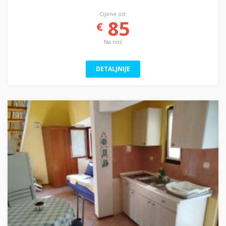
Cijene od:
85
€
Na noć
DETALJNIJE