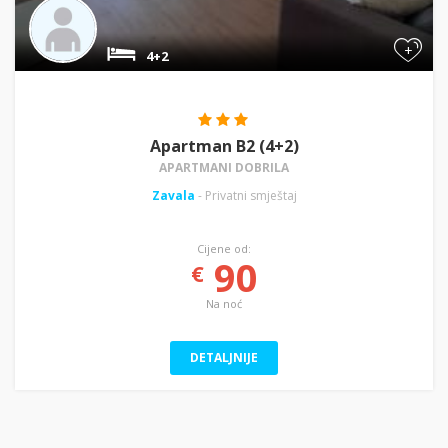
+
4+2
Apartman B2 (4+2)
APARTMANI DOBRILA
Zavala
- Privatni smještaj
Cijene od:
90
€
Na noć
DETALJNIJE