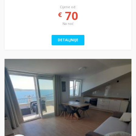
Cijene od:
70
€
Na noć
DETALJNIJE