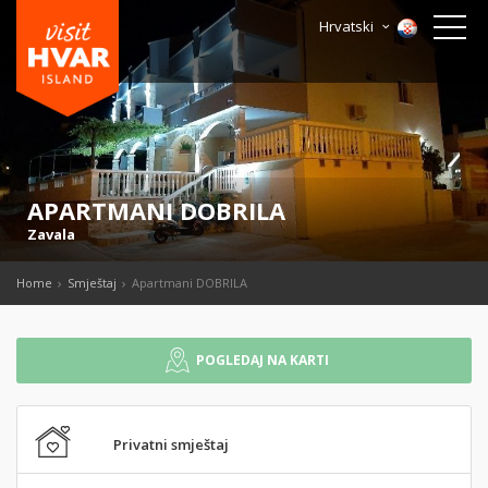
Hrvatski
APARTMANI DOBRILA
Zavala
Home
Smještaj
Apartmani DOBRILA
POGLEDAJ NA KARTI
Privatni smještaj