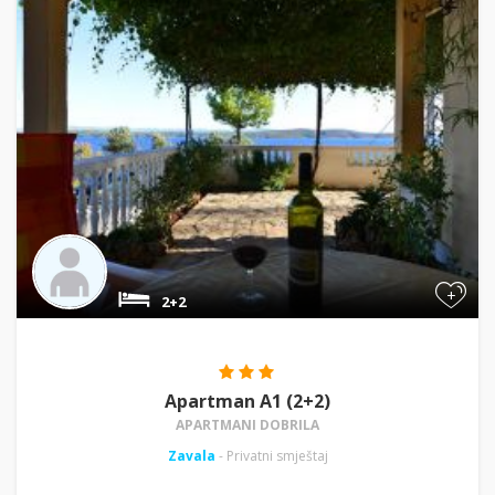
+
2+2
Apartman A1 (2+2)
APARTMANI DOBRILA
Zavala
- Privatni smještaj