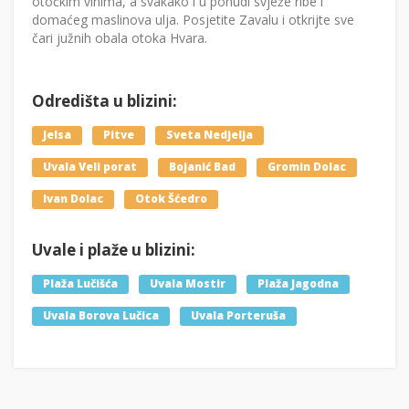
otočkim vinima, a svakako i u ponudi svježe ribe i
domaćeg maslinova ulja. Posjetite Zavalu i otkrijte sve
čari južnih obala otoka Hvara.
Odredišta u blizini:
Jelsa
Pitve
Sveta Nedjelja
Uvala Veli porat
Bojanić Bad
Gromin Dolac
Ivan Dolac
Otok Šćedro
Uvale i plaže u blizini:
Plaža Lučišća
Uvala Mostir
Plaža Jagodna
Uvala Borova Lučica
Uvala Porteruša