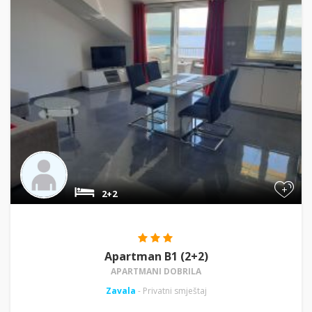
+
2+2
Apartman B1 (2+2)
APARTMANI DOBRILA
Zavala
- Privatni smještaj