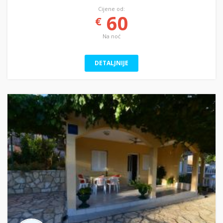
Cijene od:
60
€
Na noć
DETALJNIJE