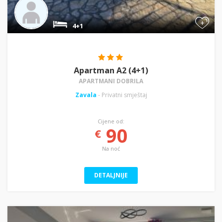
+
4+1
Apartman A2 (4+1)
APARTMANI DOBRILA
Zavala
- Privatni smještaj
Cijene od:
90
€
Na noć
DETALJNIJE