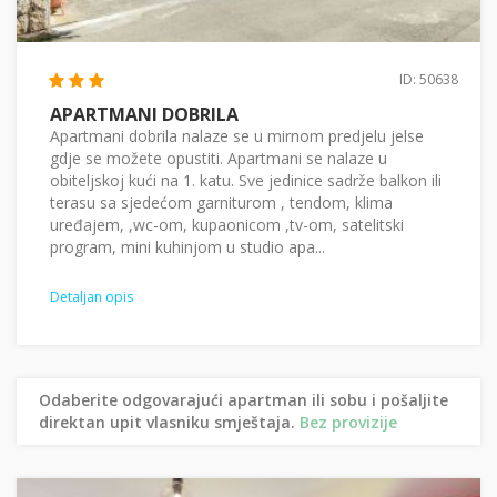
ID: 50638
APARTMANI DOBRILA
Apartmani dobrila nalaze se u mirnom predjelu jelse
gdje se možete opustiti. Apartmani se nalaze u
obiteljskoj kući na 1. katu. Sve jedinice sadrže balkon ili
terasu sa sjedećom garniturom , tendom, klima
uređajem, ,wc-om, kupaonicom ,tv-om, satelitski
program, mini kuhinjom u studio apa...
Detaljan opis
Odaberite odgovarajući apartman ili sobu i pošaljite
direktan upit vlasniku smještaja.
Bez provizije