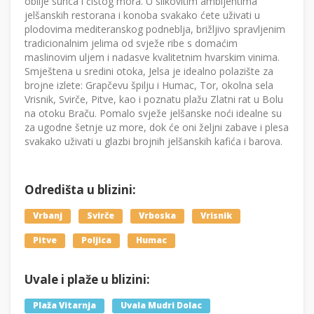
obilje sunca i čistog mora. U slikovitim ambijentima
jelšanskih restorana i konoba svakako ćete uživati u
plodovima mediteranskog podneblja, brižljivo spravljenim
tradicionalnim jelima od svježe ribe s domaćim
maslinovim uljem i nadasve kvalitetnim hvarskim vinima.
Smještena u sredini otoka, Jelsa je idealno polazište za
brojne izlete: Grapčevu špilju i Humac, Tor, okolna sela
Vrisnik, Svirče, Pitve, kao i poznatu plažu Zlatni rat u Bolu
na otoku Braču. Pomalo svježe jelšanske noći idealne su
za ugodne šetnje uz more, dok će oni željni zabave i plesa
svakako uživati u glazbi brojnih jelšanskih kafića i barova.
Odredišta u blizini:
Vrbanj
Svirče
Vrboska
Vrisnik
Pitve
Poljica
Humac
Uvale i plaže u blizini:
Plaža Vitarnja
Uvala Mudri Dolac