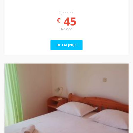
Cijene od:
45
€
Na noć
DETALJNIJE