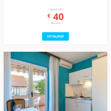
Cijene od:
40
€
Na noć
DETALJNIJE