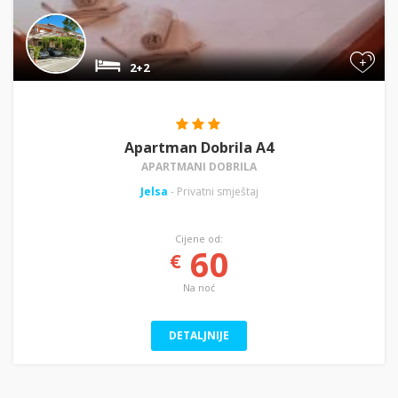
+
2+2
Apartman Dobrila A4
APARTMANI DOBRILA
Jelsa
- Privatni smještaj
Cijene od:
60
€
Na noć
DETALJNIJE