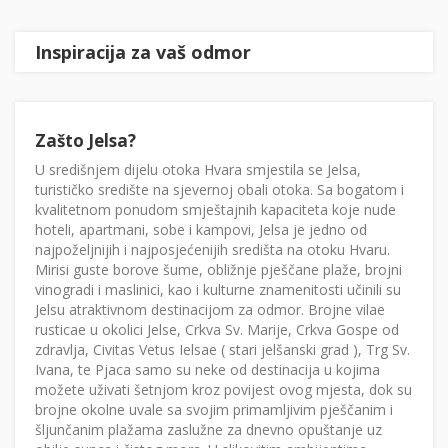
Inspiracija za vaš odmor
Zašto Jelsa?
U središnjem dijelu otoka Hvara smjestila se Jelsa,
turističko središte na sjevernoj obali otoka. Sa bogatom i
kvalitetnom ponudom smještajnih kapaciteta koje nude
hoteli, apartmani, sobe i kampovi, Jelsa je jedno od
najpoželjnijih i najposjećenijih središta na otoku Hvaru.
Mirisi guste borove šume, obližnje pješčane plaže, brojni
vinogradi i maslinici, kao i kulturne znamenitosti učinili su
Jelsu atraktivnom destinacijom za odmor. Brojne vilae
rusticae u okolici Jelse, Crkva Sv. Marije, Crkva Gospe od
zdravlja, Civitas Vetus Ielsae ( stari jelšanski grad ), Trg Sv.
Ivana, te Pjaca samo su neke od destinacija u kojima
možete uživati šetnjom kroz povijest ovog mjesta, dok su
brojne okolne uvale sa svojim primamljivim pješčanim i
šljunčanim plažama zaslužne za dnevno opuštanje uz