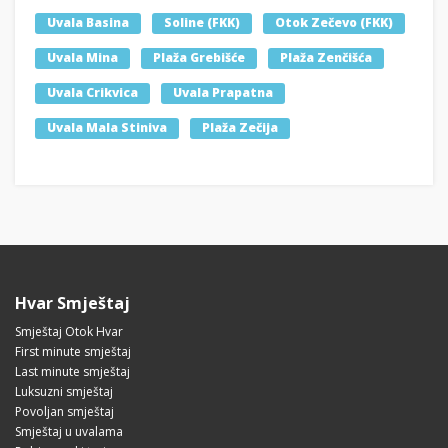
Uvala Basina
Soline (FKK)
Otok Zečevo (FKK)
Uvala Mina
Plaža Grebišće
Plaža Zenčišća
Uvala Crikvica
Uvala Prapatna
Uvala Mala Stiniva
Plaža Zečija
Hvar Smještaj
Smještaj Otok Hvar
First minute smještaj
Last minute smještaj
Luksuzni smještaj
Povoljan smještaj
Smještaj u uvalama