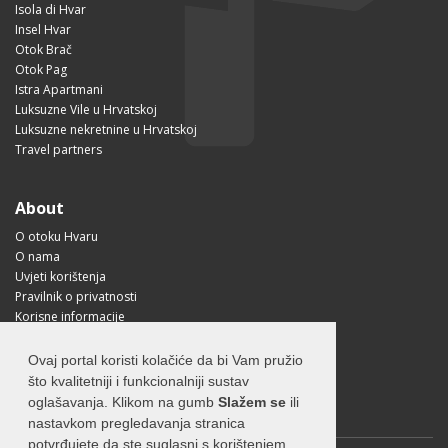
Isola di Hvar
Insel Hvar
Otok Brač
Otok Pag
Istra Apartmani
Luksuzne Vile u Hrvatskoj
Luksuzne nekretnine u Hrvatskoj
Travel partners
About
O otoku Hvaru
O nama
Uvjeti korištenja
Pravilnik o privatnosti
Korisne informacije
Kako doći na Hvar?
Free Mobile App
Ovaj portal koristi kolačiće da bi Vam pružio
Visit Croatia
što kvalitetniji i funkcionalniji sustav
oglašavanja. Klikom na gumb
Slažem se
ili
nastavkom pregledavanja stranica
potvrđujete da ste suglasni s korištenjem