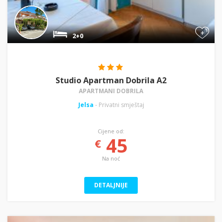
+
2+0
Studio Apartman Dobrila A2
APARTMANI DOBRILA
Jelsa
- Privatni smještaj
Cijene od:
45
€
Na noć
DETALJNIJE